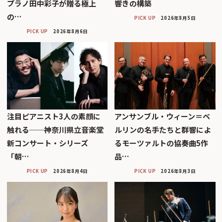
プラノ田中彩子が贈る極上
響きの構築
の…
PICK UP
2026年8月5日
PICK UP
2026年8月6日
注目ピアニスト3人の素顔に
アンサンブル・ウィーン＝ベ
触れる──神奈川県立音楽堂
ルリンの名手たちと群響によ
新コンサート・シリーズ
るモーツァルトの協奏曲5作
「朝…
品…
PICK UP
2026年8月4日
PICK UP
2026年8月3日