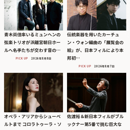
青木尚佳率いるミュンヘンの
伝統楽器を用いたカーチュ
弦楽トリオが浜離宮朝日ホー
ン・ウォン編曲の「展覧会の
ルへ――名手たちが交わす音の…
絵」が、日本フィルにより本
邦初…
PICK UP
2026年8月8日
PICK UP
2026年8月7日
オペラ・アリアからシューベ
佐渡裕＆新日本フィルがブル
ルトまで コロラトゥーラ・ソ
ックナー第5番で挑む巨大な