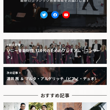
最新のクラシック音楽情報をお届けします
Twitter
facebook
Youtube
前の記事
ソニー音楽財団「10代のためのプレミアム・コンサー
ト」
次の記事
酒井 茜 ＆ マルタ・アルゲリッチ（ピアノ・デュオ）
おすすめ記事