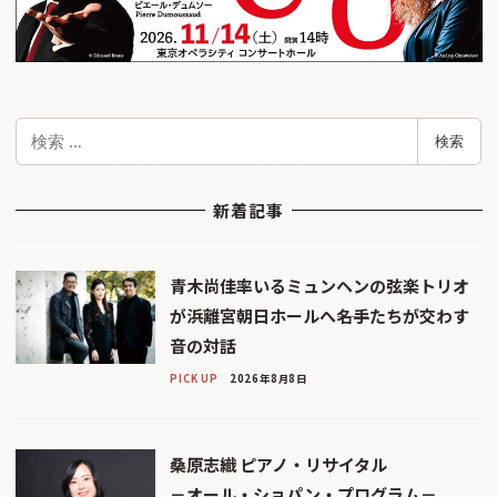
検
検索
索
新着記事
青木尚佳率いるミュンヘンの弦楽トリオ
が浜離宮朝日ホールへ――名手たちが交わす
音の対話
PICK UP
2026年8月8日
桑原志織 ピアノ・リサイタル
－オール・ショパン・プログラム－