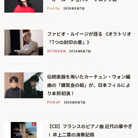
Pick Up
2026年8月7日
ファビオ・ルイージが語る 《オラトリオ
「7つの封印の書」》
INTERVIEW
2026年8月7日
伝統楽器を用いたカーチュン・ウォン編
曲の「展覧会の絵」が、日本フィルによ
り本邦初演！
PICK UP
2026年8月7日
【CD】フランスのピアノ曲 近代の華やぎ
Ⅰ 井上二葉の演奏記録