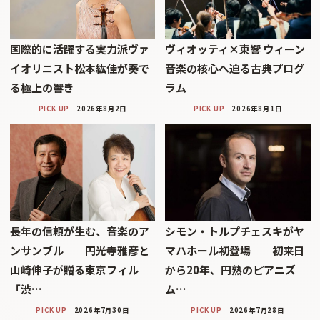
国際的に活躍する実力派ヴァ
ヴィオッティ×東響 ウィーン
イオリニスト松本紘佳が奏で
音楽の核心へ迫る古典プログ
る極上の響き
ラム
PICK UP
2026年8月2日
PICK UP
2026年8月1日
長年の信頼が生む、音楽のア
シモン・トルプチェスキがヤ
ンサンブル──円光寺雅彦と
マハホール初登場──初来日
山崎伸子が贈る東京フィル
から20年、円熟のピアニズ
「渋…
ム…
PICK UP
2026年7月30日
PICK UP
2026年7月28日