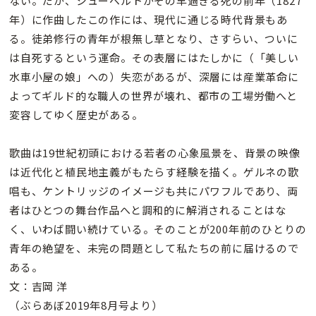
ない。だが、シューベルトがその早過ぎる死の前年（1827
年）に作曲したこの作には、現代に通じる時代背景もあ
る。徒弟修行の青年が根無し草となり、さすらい、ついに
は自死するという運命。その表層にはたしかに（「美しい
水車小屋の娘」への）失恋があるが、深層には産業革命に
よってギルド的な職人の世界が壊れ、都市の工場労働へと
変容してゆく歴史がある。
歌曲は19世紀初頭における若者の心象風景を、背景の映像
は近代化と植民地主義がもたらす経験を描く。ゲルネの歌
唱も、ケントリッジのイメージも共にパワフルであり、両
者はひとつの舞台作品へと調和的に解消されることはな
く、いわば闘い続けている。そのことが200年前のひとりの
青年の絶望を、未完の問題として私たちの前に届けるので
ある。
文：吉岡 洋
（ぶらあぼ2019年8月号より）