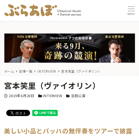
MENU
ホーム
記事一覧
INTERVIEW
宮本笑里（ヴァイオリン）
宮本笑里（ヴァイオリン）
投稿日
カテゴリー
カテゴリー
2019年6月20日
INTERVIEW
注目公演
美しい小品とバッハの無伴奏をツアーで披露