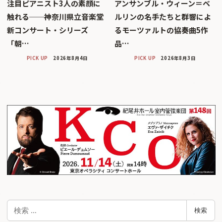
注目ピアニスト3人の素顔に
アンサンブル・ウィーン＝ベ
触れる──神奈川県立音楽堂
ルリンの名手たちと群響によ
新コンサート・シリーズ
るモーツァルトの協奏曲5作
「朝…
品…
PICK UP
2026年8月4日
PICK UP
2026年8月3日
検
検索
索