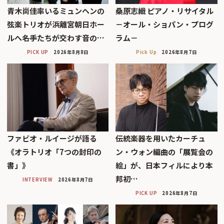
青木尚佳率いるミュンヘンの
桑原志織 ピアノ・リサイタル
弦楽トリオが浜離宮朝日ホー
－オール・ショパン・プログ
ルへ――名手たちが交わす音の…
ラム－
PICK UP
2026年8月8日
Pick Up
2026年8月7日
ファビオ・ルイージが語る
伝統楽器を用いたカーチュ
《オラトリオ「7つの封印の
ン・ウォン編曲の「展覧会の
書」》
絵」が、日本フィルにより本
邦初…
INTERVIEW
2026年8月7日
PICK UP
2026年8月7日