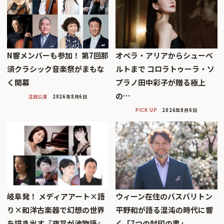
N響メンバーも参加！ 第7回那
オペラ・アリアからシューベ
須クラシック音楽祭がまもな
ルトまで コロラトゥーラ・ソ
く開幕
プラノ田中彩子が贈る極上
の…
注目公演
2026年8月6日
PICK UP
2026年8月6日
岐阜発！ メディアアート×語
ウィーン在住のバスバリトン
り×和洋古楽器で幻想の世界
平野和が語る混沌の時代に響
を描き出す『夜叉が池物語』
く「7つの封印の書」