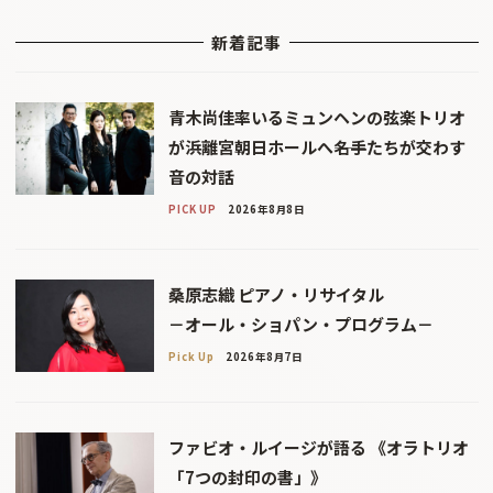
新着記事
青木尚佳率いるミュンヘンの弦楽トリオ
が浜離宮朝日ホールへ――名手たちが交わす
音の対話
PICK UP
2026年8月8日
桑原志織 ピアノ・リサイタル
－オール・ショパン・プログラム－
Pick Up
2026年8月7日
ファビオ・ルイージが語る 《オラトリオ
「7つの封印の書」》