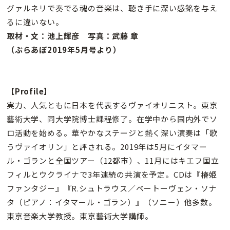
グァルネリで奏でる魂の音楽は、聴き手に深い感銘を与え
るに違いない。
取材・文：池上輝彦 写真：武藤 章
（ぶらあぼ2019年5月号より）
【Profile】
実力、人気ともに日本を代表するヴァイオリニスト。東京
藝術大学、同大学院博士課程修了。在学中から国内外でソ
ロ活動を始める。華やかなステージと熱く深い演奏は「歌
うヴァイオリン」と評される。2019年は5月にイタマー
ル・ゴランと全国ツアー（12都市）、11月にはキエフ国立
フィルとウクライナで3年連続の共演を予定。CDは『椿姫
ファンタジー』『R.シュトラウス／ベートーヴェン・ソナ
タ（ピアノ：イタマール・ゴラン）』（ソニー）他多数。
東京音楽大学教授。東京藝術大学講師。