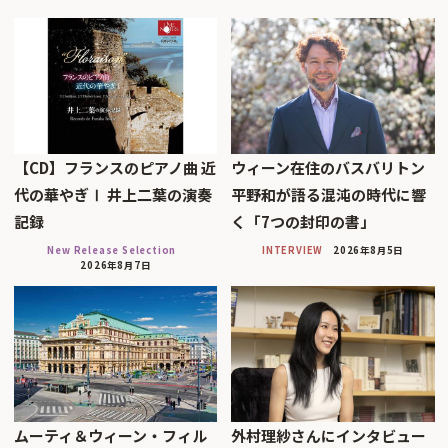
【CD】フランスのピアノ曲 近
ウィーン在住のバスバリトン
代の華やぎⅠ 井上二葉の演奏
平野和が語る混沌の時代に響
記録
く「7つの封印の書」
New Release Selection
INTERVIEW
2026年8月5日
2026年8月7日
ムーティ＆ウィーン・フィル
外村理紗さんにインタビュー