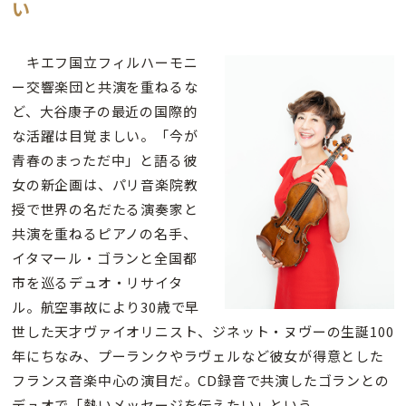
い
キエフ国立フィルハーモニ
ー交響楽団と共演を重ねるな
ど、大谷康子の最近の国際的
な活躍は目覚ましい。「今が
青春のまっただ中」と語る彼
女の新企画は、パリ音楽院教
授で世界の名だたる演奏家と
共演を重ねるピアノの名手、
イタマール・ゴランと全国都
市を巡るデュオ・リサイタ
ル。航空事故により30歳で早
世した天才ヴァイオリニスト、ジネット・ヌヴーの生誕100
年にちなみ、プーランクやラヴェルなど彼女が得意とした
フランス音楽中心の演目だ。CD録音で共演したゴランとの
デュオで「熱いメッセージを伝えたい」という。