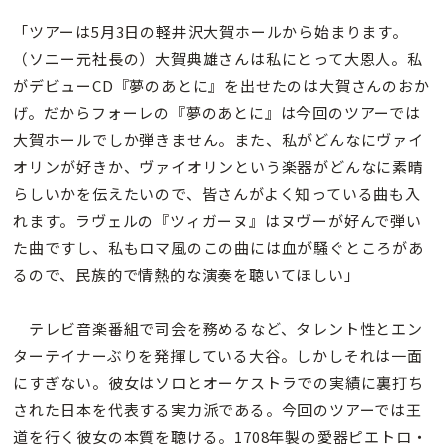
「ツアーは5月3日の軽井沢大賀ホールから始まります。
（ソニー元社長の）大賀典雄さんは私にとって大恩人。私
がデビューCD『夢のあとに』を出せたのは大賀さんのおか
げ。だからフォーレの『夢のあとに』は今回のツアーでは
大賀ホールでしか弾きません。また、私がどんなにヴァイ
オリンが好きか、ヴァイオリンという楽器がどんなに素晴
らしいかを伝えたいので、皆さんがよく知っている曲も入
れます。ラヴェルの『ツィガーヌ』はヌヴーが好んで弾い
た曲ですし、私もロマ風のこの曲には血が騒ぐところがあ
るので、民族的で情熱的な演奏を聴いてほしい」
テレビ音楽番組で司会を務めるなど、タレント性とエン
ターテイナーぶりを発揮している大谷。しかしそれは一面
にすぎない。彼女はソロとオーケストラでの実績に裏打ち
された日本を代表する実力派である。今回のツアーでは王
道を行く彼女の本質を聴ける。1708年製の愛器ピエトロ・