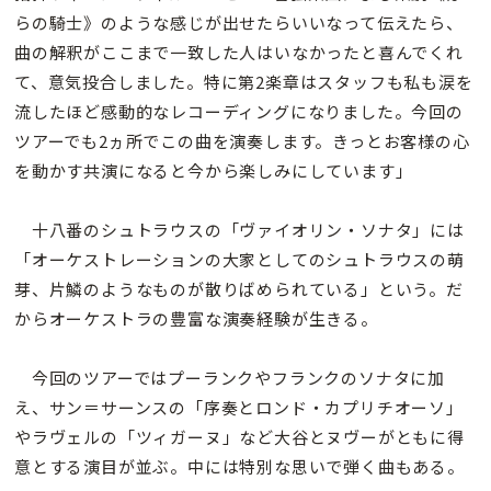
らの騎士》のような感じが出せたらいいなって伝えたら、
曲の解釈がここまで一致した人はいなかったと喜んでくれ
て、意気投合しました。特に第2楽章はスタッフも私も涙を
流したほど感動的なレコーディングになりました。今回の
ツアーでも2ヵ所でこの曲を演奏します。きっとお客様の心
を動かす共演になると今から楽しみにしています」
十八番のシュトラウスの「ヴァイオリン・ソナタ」には
「オーケストレーションの大家としてのシュトラウスの萌
芽、片鱗のようなものが散りばめられている」という。だ
からオーケストラの豊富な演奏経験が生きる。
今回のツアーではプーランクやフランクのソナタに加
え、サン＝サーンスの「序奏とロンド・カプリチオーソ」
やラヴェルの「ツィガーヌ」など大谷とヌヴーがともに得
意とする演目が並ぶ。中には特別な思いで弾く曲もある。