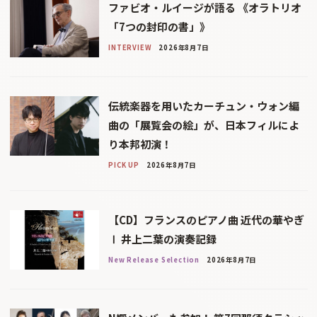
ファビオ・ルイージが語る 《オラトリオ
「7つの封印の書」》
INTERVIEW
2026年8月7日
伝統楽器を用いたカーチュン・ウォン編
曲の「展覧会の絵」が、日本フィルによ
り本邦初演！
PICK UP
2026年8月7日
【CD】フランスのピアノ曲 近代の華やぎ
Ⅰ 井上二葉の演奏記録
New Release Selection
2026年8月7日