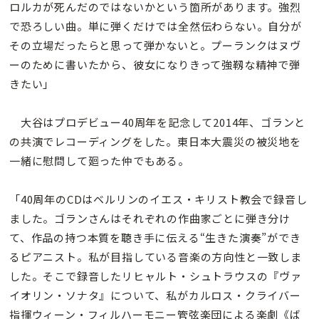
ロルカが死んだのではないかという箇所があります。強烈
で恐ろしい曲。単に弾くだけでは全然伝わらない。自分が
その立場だったらと思って弾かないと。プーランクはヌヴ
ーのために書いたから、彼女になりきって強靱な精神で弾
きたい」
大谷はプロデビュー40周年を記念して2014年、ゴランと
の共演でレコーディングをした。東日本大震災の被災地を
一緒に慰問して廻った仲でもある。
「40周年のCDはベルリンのイエス・キリスト教会で録音し
ました。ゴランさんはそれぞれの作曲家ごとに弾き分け
て、作品の持つ本質を聴き手に伝える“生きた演奏”ができ
るピアニスト。私が目指している音楽の方向性と一致しま
した。そこで録音したリヒャルト・シュトラウスの『ヴァ
イオリン・ソナタ』について、私がカルロス・クライバー
指揮ウィーン・フィルハーモニー管弦楽団による楽劇《ば