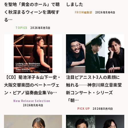
を聖地「黄金のホール」で聴
しました
く秋深まるウィーンを満喫す
FROM編集部
2026年8月4日
る…
TOPICS
2026年8月5日
【CD】菊池洋子＆山下一史・
注目ピアニスト3人の素顔に
大阪交響楽団のベートーヴェ
触れる──神奈川県立音楽堂
ン・ピアノ協奏曲全集 Vo…
新コンサート・シリーズ
「朝…
New Release Selection
2026年8月4日
PICK UP
2026年8月4日