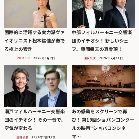
国際的に活躍する実力派ヴァ
中部フィルハーモニー交響楽
イオリニスト松本紘佳が奏で
団のイチオシ！ 新しいシェ
る極上の響き
フ、藤岡幸夫の真骨頂！
PICK UP
2026年8月2日
注目公演
2026年7月31日
瀬戸フィルハーモニー交響楽
あの感動をスクリーンで再
団のイチオシ！ その一音で、
び！ 第19回ショパンコンクー
空気が変わる
ルの映画“ショパコンシネ
マ…
注目公演
2026年7月31日