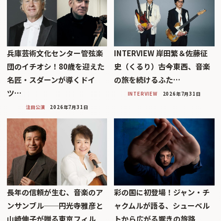
兵庫芸術文化センター管弦楽
INTERVIEW 岸田繁＆佐藤征
団のイチオシ！80歳を迎えた
史（くるり）――古今東西、音楽
名匠・スダーンが導くドイ
の旅を続けるふた…
ツ…
INTERVIEW
2026年7月31日
注目公演
2026年7月31日
長年の信頼が生む、音楽のア
彩の国に初登場！ジャン・チ
ンサンブル──円光寺雅彦と
ャクムルが語る、シューベル
山崎伸子が贈る東京フィル
トから広がる響きの旅路