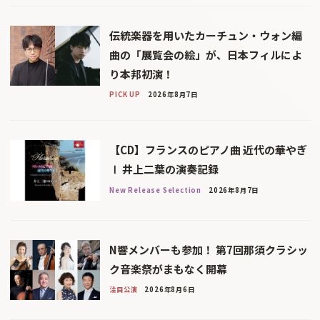
伝統楽器を用いたカーチュン・ウォン編
曲の「展覧会の絵」が、日本フィルによ
り本邦初演！
PICK UP
2026年8月7日
【CD】フランスのピアノ曲 近代の華やぎ
Ⅰ 井上二葉の演奏記録
New Release Selection
2026年8月7日
N響メンバーも参加！ 第7回那須クラシッ
ク音楽祭がまもなく開幕
注目公演
2026年8月6日