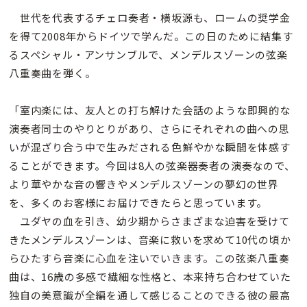
世代を代表するチェロ奏者・横坂源も、ロームの奨学金
を得て2008年からドイツで学んだ。この日のために結集す
るスペシャル・アンサンブルで、メンデルスゾーンの弦楽
八重奏曲を弾く。
「室内楽には、友人との打ち解けた会話のような即興的な
演奏者同士のやりとりがあり、さらにそれぞれの曲への思
いが混ざり合う中で生みだされる色鮮やかな瞬間を体感す
ることができます。今回は8人の弦楽器奏者の演奏なので、
より華やかな音の響きやメンデルスゾーンの夢幻の世界
を、多くのお客様にお届けできたらと思っています。
ユダヤの血を引き、幼少期からさまざまな迫害を受けて
きたメンデルスゾーンは、音楽に救いを求めて10代の頃か
らひたすら音楽に心血を注いでいきます。この弦楽八重奏
曲は、16歳の多感で繊細な性格と、本来持ち合わせていた
独自の美意識が全編を通して感じることのできる彼の最高