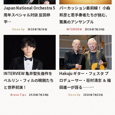
Japan National Orchestra 5
パーカッション最前線！ 小森
周年スペシャル対談 反田恭
邦彦と若手奏者たちが挑む、
平…
驚異のアンサンブル
Close Up
2026年7月26日
INTERVIEW
2026年7月24日
INTERVIEW 亀井聖矢――自作を
Hakuju ギター・フェスタ プ
ベルリン・フィルの精鋭たち
ロデューサー・荘村清志 ＆ 福
と世界初演！
田進一が語る——…
Bravo Tips
2026年7月24日
Close Up
2026年7月23日