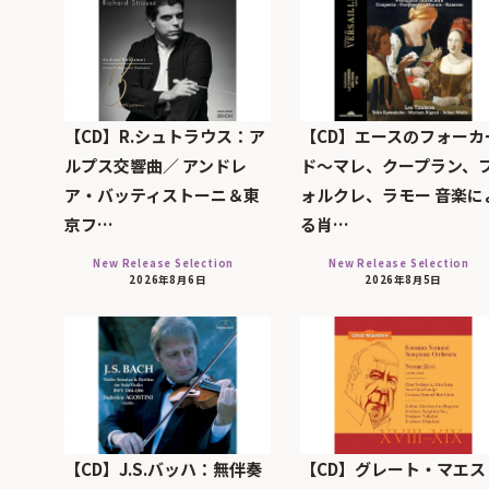
【CD】R.シュトラウス：ア
【CD】エースのフォーカ
ルプス交響曲／ アンドレ
ド～マレ、クープラン、
ア・バッティストーニ＆東
ォルクレ、ラモー 音楽に
京フ…
る肖…
New Release Selection
New Release Selection
2026年8月6日
2026年8月5日
【CD】J.S.バッハ：無伴奏
【CD】グレート・マエス