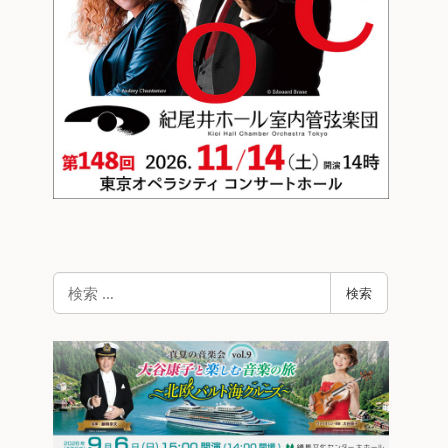
検
検索
索