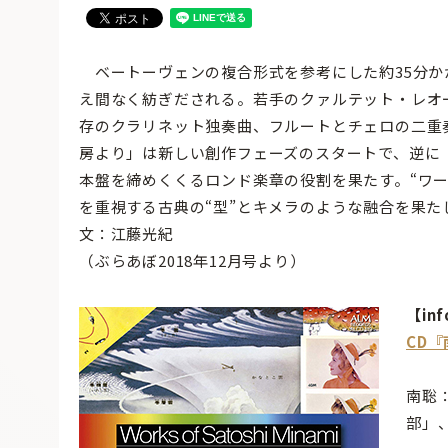
ベートーヴェンの複合形式を参考にした約35分か
え間なく紡ぎだされる。若手のクァルテット・レオ
存のクラリネット独奏曲、フルートとチェロの二重
房より」は新しい創作フェーズのスタートで、逆に
本盤を締めくくるロンド楽章の役割を果たす。“ワ
を重視する古典の“型”とキメラのような融合を果た
文：江藤光紀
（ぶらあぼ2018年12月号より）
【inf
CD『
南聡
部」