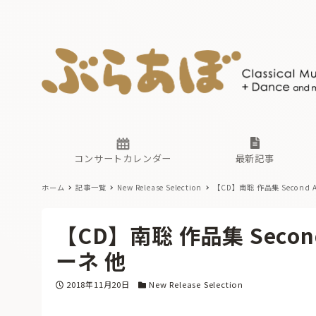
ニュース
ヤマハホ
番組一覧
東京・関
ぶらあぼ
現場のプ
古楽とそ
無料ライ
あ
か
過去の連
コンサートカレンダー
最新記事
ホーム
記事一覧
New Release Selection
【CD】南聡 作品集 Secon
ニュース
ヤマハホ
番組一覧
東京・関
ぶらあぼ
【CD】南聡 作品集 Seco
現場のプ
古楽とそ
無料ライ
あ
か
ーネ 他
過去の連
投稿日
カテゴリー
2018年11月20日
New Release Selection