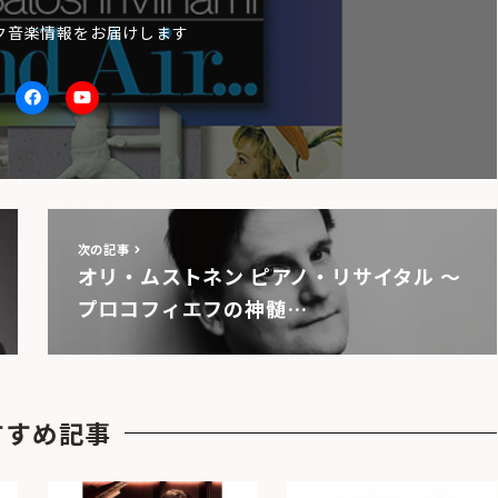
ク音楽情報をお届けします
itter
facebook
Youtube
次の記事
オリ・ムストネン ピアノ・リサイタル 〜
プロコフィエフの神髄…
すすめ記事