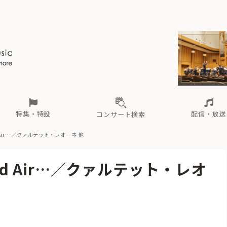
ール
（毎月更新）
東
電子版（無料・月刊）
トピックス
関西
フェスタサマーミューザKAWASAKI 2026
北海道・東北
注目公演
配布場所
インタビュー
中部
定期購読
中国・四国
CD新譜
N響＆東響 《7つ
九州・沖縄
書籍近刊
ロが推す！間違いないオーケストラコンサート
過去の特集
の先と
ブ配信スケジュール
さ
オーケストラの楽屋から
た
な
有料ライブ配信スケジュール
は
ま
や
海の向こうの音楽家
ら
わ
Aからの
載
特集・特設
配信・放送
コンサート検索
d Air…／クァルテット・レオーネ 他
ール
（毎月更新）
東
電子版（無料・月刊）
トピックス
関西
フェスタサマーミューザKAWASAKI 2026
北海道・東北
注目公演
配布場所
インタビュー
中部
定期購読
中国・四国
CD新譜
N響＆東響 《7つ
九州・沖縄
書籍近刊
nd Air…／クァルテット・レオ
ロが推す！間違いないオーケストラコンサート
過去の特集
の先と
ブ配信スケジュール
さ
オーケストラの楽屋から
た
な
有料ライブ配信スケジュール
は
ま
や
海の向こうの音楽家
ら
わ
Aからの
載