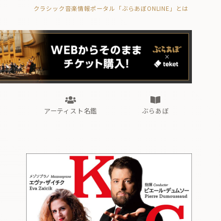
クラシック音楽情報ポータル「ぶらあぼONLINE」とは
の封印の書》
海外公演
FROM編集部
眺望
ぶらあぼブラス！
フォルテピアノ・オデッセイ
アーティスト名鑑
ぶらあぼ
の封印の書》
海外公演
FROM編集部
眺望
ぶらあぼブラス！
フォルテピアノ・オデッセイ