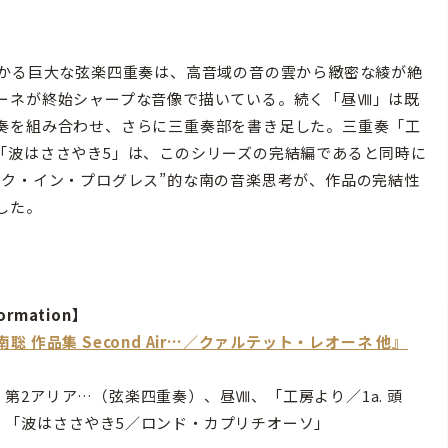
かる巨大な弦楽四重奏は、高音域の音の雲から緻密な綾が絶
ーネが終始シャープな音像で描いている。続く「昼Ⅷ」は既
奏を組み合わせ、さらに三重奏部を書き足した。三重奏「工
「波はささやき5」は、このシリーズの完結編であると同時に
ーク・イン・プログレス”的な南の音楽思考が、作品の完結性
した。
ormation】
南聡 作品集 Second Air…／クァルテット・レオーネ 他』
：第2アリア…（弦楽四重奏）、昼Ⅷ、「工房より／1a. 頭
、「波はささやき5／ロンド・カプリチオーソ」