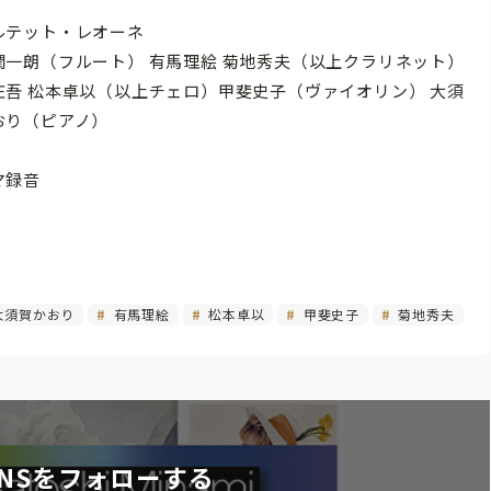
ルテット・レオーネ
潤一朗（フルート） 有馬理絵 菊地秀夫（以上クラリネット）
庄吾 松本卓以（以上チェロ）甲斐史子（ヴァイオリン） 大須
おり（ピアノ）
マ録音
大須賀かおり
有馬理絵
松本卓以
甲斐史子
菊地秀夫
NSをフォローする