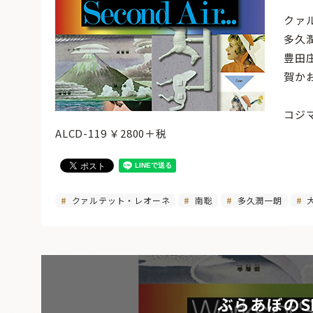
クァ
多久
豊田
賀か
コジ
ALCD-119 ￥2800＋税
クァルテット・レオーネ
南聡
多久潤一朗
ぶらあぼのS