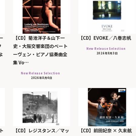
ー
【CD】菊池洋子＆山下一
【CD】EVOKE／八巻志帆
フ
史・大阪交響楽団のベート
New Release Selection
よ
ーヴェン・ピアノ協奏曲全
2026年8月3日
集 Vo…
New Release Selection
2026年8月4日
ト
【CD】レジスタンス／マッ
【CD】前田妃奈 × 久末航