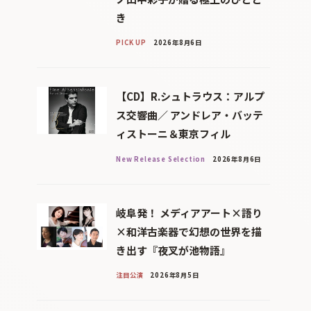
き
PICK UP
2026年8月6日
【CD】R.シュトラウス：アルプ
ス交響曲／ アンドレア・バッテ
ィストーニ＆東京フィル
New Release Selection
2026年8月6日
岐阜発！ メディアアート×語り
×和洋古楽器で幻想の世界を描
き出す『夜叉が池物語』
注目公演
2026年8月5日