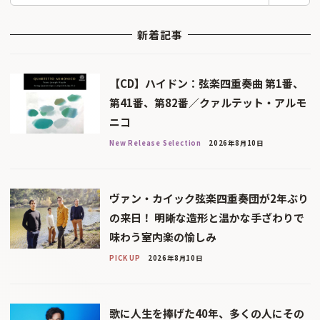
新着記事
【CD】ハイドン：弦楽四重奏曲 第1番、
第41番、第82番／クァルテット・アルモ
ニコ
New Release Selection
2026年8月10日
ヴァン・カイック弦楽四重奏団が2年ぶり
の来日！ 明晰な造形と温かな手ざわりで
味わう室内楽の愉しみ
PICK UP
2026年8月10日
歌に人生を捧げた40年、多くの人にその