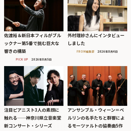
佐渡裕＆新日本フィルがブル
外村理紗さんにインタビュー
ックナー第5番で挑む巨大な
しました
響きの構築
FROM編集部
2026年8月4日
PICK UP
2026年8月5日
注目ピアニスト3人の素顔に
アンサンブル・ウィーン＝ベ
触れる──神奈川県立音楽堂
ルリンの名手たちと群響によ
新コンサート・シリーズ
るモーツァルトの協奏曲5作