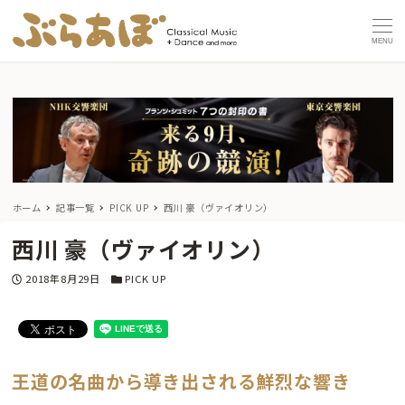
MENU
ホーム
記事一覧
PICK UP
西川 豪（ヴァイオリン）
西川 豪（ヴァイオリン）
投稿日
カテゴリー
2018年8月29日
PICK UP
王道の名曲から導き出される鮮烈な響き