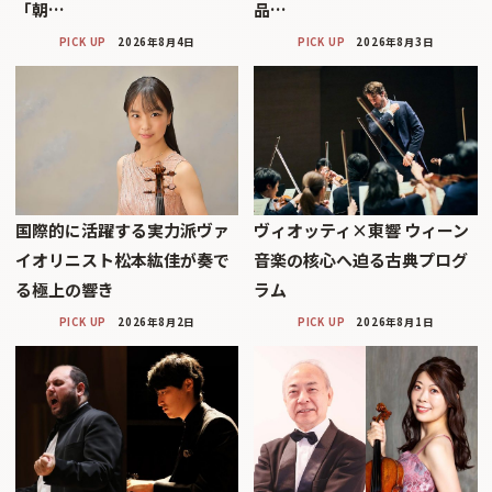
「朝…
品…
PICK UP
2026年8月4日
PICK UP
2026年8月3日
国際的に活躍する実力派ヴァ
ヴィオッティ×東響 ウィーン
イオリニスト松本紘佳が奏で
音楽の核心へ迫る古典プログ
る極上の響き
ラム
PICK UP
2026年8月2日
PICK UP
2026年8月1日