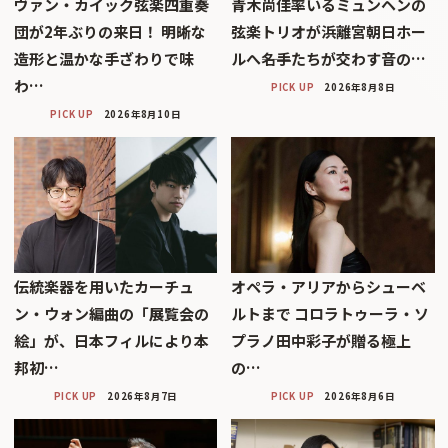
ヴァン・カイック弦楽四重奏
青木尚佳率いるミュンヘンの
団が2年ぶりの来日！ 明晰な
弦楽トリオが浜離宮朝日ホー
造形と温かな手ざわりで味
ルへ――名手たちが交わす音の…
わ…
PICK UP
2026年8月8日
PICK UP
2026年8月10日
伝統楽器を用いたカーチュ
オペラ・アリアからシューベ
ン・ウォン編曲の「展覧会の
ルトまで コロラトゥーラ・ソ
絵」が、日本フィルにより本
プラノ田中彩子が贈る極上
邦初…
の…
PICK UP
2026年8月7日
PICK UP
2026年8月6日