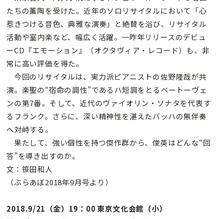
たちの薫陶を受けた。近年のソロリサイタルにおいて「心
惹きつける音色、典雅な演奏」と絶賛を浴び、リサイタル
活動や室内楽など、幅広く活躍。一昨年リリースのデビュ
ーCD『エモーション』（オクタヴィア・レコード）も、非
常に高い評価を得た。
今回のリサイタルは、実力派ピアニストの佐野隆哉が共
演。楽聖の“宿命の調性”であるハ短調をとるベートーヴェ
ンの第7番。そして、近代のヴァイオリン・ソナタを代表す
るフランク。さらに、深い精神性を湛えたバッハの無伴奏
へ対峙する。
果たして、強い個性を持つ傑作群から、俊英はどんな“回
答”を導き出すのか。
文：笹田和人
（ぶらあぼ2018年9月号より）
2018.9/21（金）19：00 東京文化会館（小）