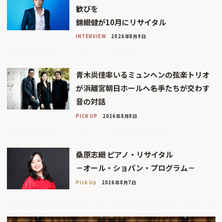
歓びを
錦織健が10月にリサイタル
INTERVIEW
2026年8月9日
青木尚佳率いるミュンヘンの弦楽トリオ
が浜離宮朝日ホールへ――名手たちが交わす
音の対話
PICK UP
2026年8月8日
桑原志織 ピアノ・リサイタル
－オール・ショパン・プログラム－
Pick Up
2026年8月7日