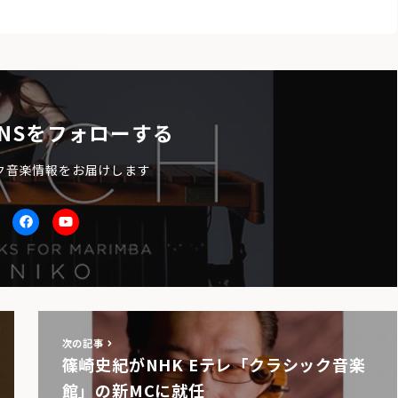
NSをフォローする
ク音楽情報をお届けします
itter
facebook
Youtube
次の記事
篠崎史紀がNHK Eテレ「クラシック音楽
館」の新MCに就任