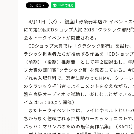
4月11日（水）、銀座山野楽器本店7F イベントスペ
にて第10回CDショップ大賞 2018 “クラシック部
会＆トークイベントが開催される。
CDショップ大賞では「クラシック部門」を設け、
ラシック担当者たちが推薦する作品を「CDショップ
（前期）（後期）推薦盤」として年２回選出し、年
プ大賞の部門賞“クラシック賞”を発表している。今
ずれも入場無料で、選考に関わったHMV、タワー
のクラシック担当者によるコメントを交えながら、
盤を高級オーディオで試聴し、楽しむことができる
イムは15：30より開催）
またトークイベントでは、ライヒやペルトといっ
ちから厚く信頼される世界的パーカッショニストで、 
バッハ：マリンバのための無伴奏作品集』（SACD）