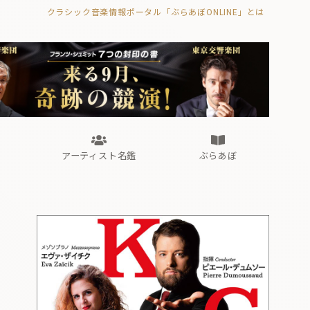
クラシック音楽情報ポータル「ぶらあぼONLINE」とは
の封印の書》
海外公演
FROM編集部
眺望
ぶらあぼブラス！
フォルテピアノ・オデッセイ
アーティスト名鑑
ぶらあぼ
の封印の書》
海外公演
FROM編集部
眺望
ぶらあぼブラス！
フォルテピアノ・オデッセイ