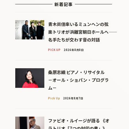
新着記事
青木尚佳率いるミュンヘンの弦
楽トリオが浜離宮朝日ホールへ――
名手たちが交わす音の対話
PICK UP
2026年8月8日
桑原志織 ピアノ・リサイタル
－オール・ショパン・プログラ
ム－
Pick Up
2026年8月7日
ファビオ・ルイージが語る 《オ
ラトリオ「7つの封印の書」》