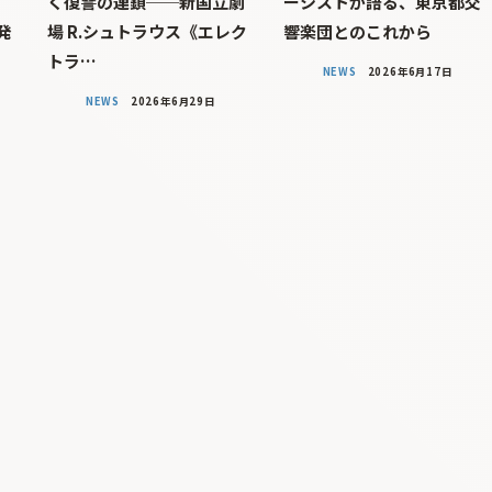
、
く復讐の連鎖──新国立劇
ーシストが語る、東京都交
発
場 R.シュトラウス《エレク
響楽団とのこれから
トラ…
NEWS
2026年6月17日
NEWS
2026年6月29日