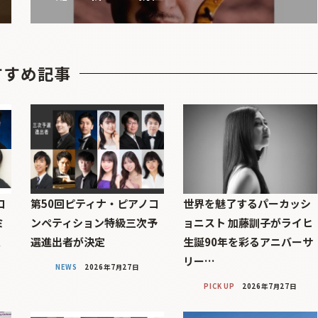
すすめ記事
コ
第50回ピティナ・ピアノコ
世界を魅了するパーカッシ
ミ
ンペティション特級三次予
ョニスト 加藤訓子がライヒ
定
選進出者が決定
生誕90年を彩るアニバーサ
リー…
NEWS
2026年7月27日
PICK UP
2026年7月27日