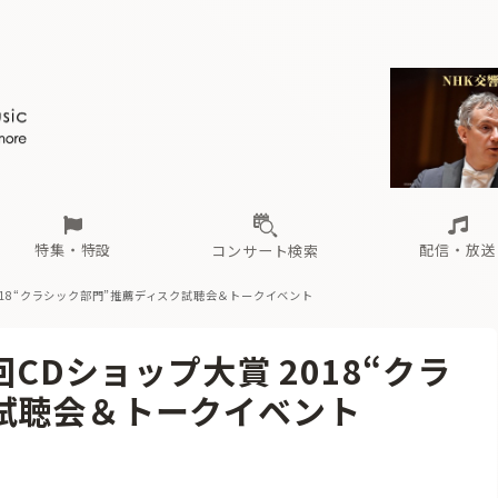
ール
（毎月更新）
東
電子版（無料・月刊）
トピックス
関西
フェスタサマーミューザKAWASAKI 2026
北海道・東北
注目公演
配布場所
インタビュー
中部
定期購読
中国・四国
CD新譜
N響＆東響 《7つ
九州・沖縄
書籍近刊
ロが推す！間違いないオーケストラコンサート
過去の特集
の先と
ブ配信スケジュール
さ
オーケストラの楽屋から
た
な
有料ライブ配信スケジュール
は
ま
や
海の向こうの音楽家
ら
わ
Aからの
載
特集・特設
配信・放送
コンサート検索
2018“クラシック部門”推薦ディスク試聴会＆トークイベント
ール
（毎月更新）
東
電子版（無料・月刊）
トピックス
関西
フェスタサマーミューザKAWASAKI 2026
北海道・東北
注目公演
配布場所
インタビュー
中部
定期購読
中国・四国
CD新譜
N響＆東響 《7つ
九州・沖縄
書籍近刊
回CDショップ大賞 2018“クラ
ロが推す！間違いないオーケストラコンサート
過去の特集
の先と
ブ配信スケジュール
さ
オーケストラの楽屋から
た
な
有料ライブ配信スケジュール
は
ま
や
海の向こうの音楽家
ら
わ
Aからの
試聴会＆トークイベント
載