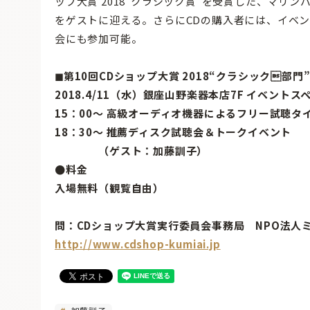
ップ大賞 2018“クラシック賞”を受賞した、マリン
をゲストに迎える。さらにCDの購入者には、イベ
会にも参加可能。
◼︎第10回CDショップ大賞 2018“クラシック
2018.4/11（水）銀座山野楽器本店7F イベントスペ
15：00～ 高級オーディオ機器によるフリー試聴タ
18：30～ 推薦ディスク試聴会＆トークイベント
（ゲスト：加藤訓子）
●料金
入場無料（観覧自由）
問：CDショップ大賞実行委員会事務局 NPO法人
http://www.cdshop-kumiai.jp