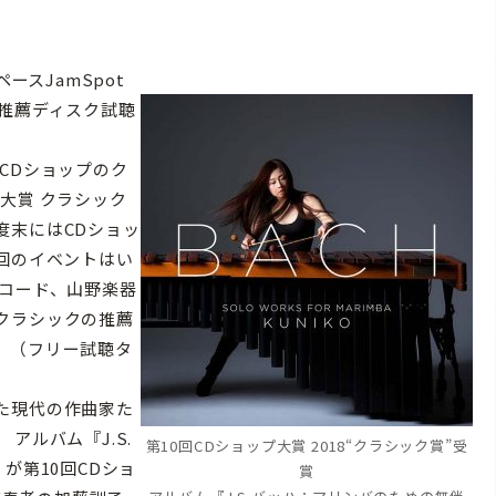
ースJamSpot
門”推薦ディスク試聴
CDショップのク
大賞 クラシック
度末にはCDショッ
回のイベントはい
レコード、山野楽器
クラシックの推薦
。（フリー試聴タ
た現代の作曲家た
アルバム『J.S.
第10回CDショップ大賞 2018“クラシック賞”受
が第10回CDショ
賞