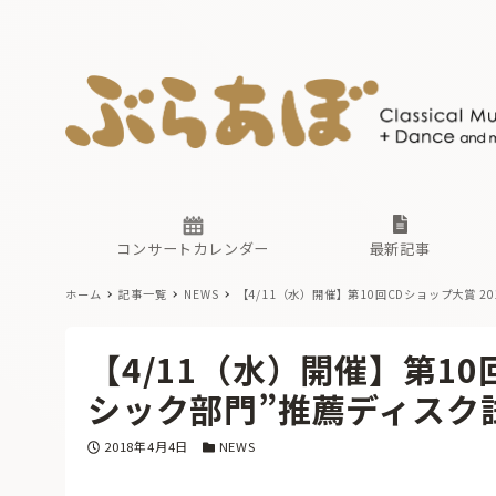
ニュース
ヤマハホ
番組一覧
東京・関
ぶらあぼ
現場のプ
古楽とそ
無料ライ
あ
か
過去の連
コンサートカレンダー
最新記事
ホーム
記事一覧
NEWS
【4/11（水）開催】第10回CDショップ大賞 
ニュース
ヤマハホ
番組一覧
東京・関
ぶらあぼ
【4/11（水）開催】第10
現場のプ
古楽とそ
無料ライ
あ
か
シック部門”推薦ディスク
過去の連
投稿日
カテゴリー
2018年4月4日
NEWS