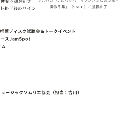
バ奏者の加藤訓子
アルバム『J.S.バッハ：マリンバのための無伴
奏作品集』（SACD）／加藤訓子
ント終了後のサイン
部門”推薦ディスク試聴会＆トークイベント
ースJamSpot
イム
ミュージックソムリエ協会（担当：吉川）