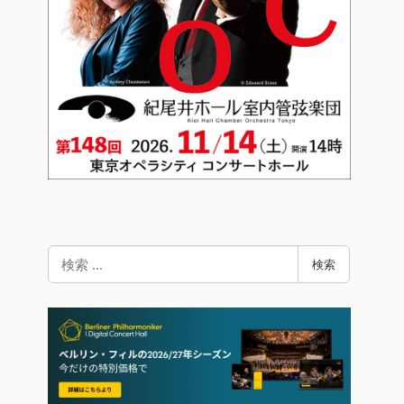
検
検索
索