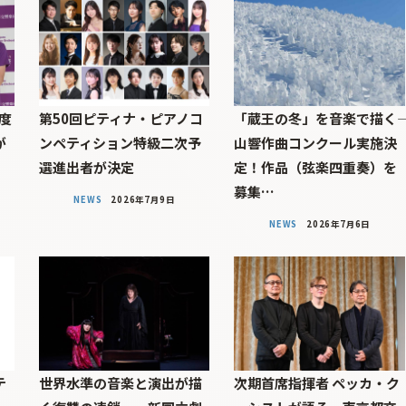
度
第50回ピティナ・ピアノコ
「蔵王の冬」を音楽で描く――
が
ンペティション特級二次予
山響作曲コンクール実施決
選進出者が決定
定！作品（弦楽四重奏）を
募集…
NEWS
2026年7月9日
NEWS
2026年7月6日
テ
世界水準の音楽と演出が描
次期首席指揮者 ペッカ・ク