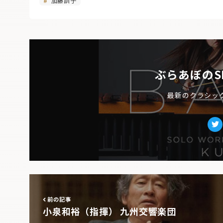
加藤訓子
ぶらあぼのS
最新のクラシッ
Tw
前の記事
小泉和裕（指揮） 九州交響楽団