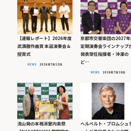
【速報レポート】2026年度
京都市交響楽団の2027年
武満徹作曲賞 本選演奏会＆
定期演奏会ラインナップ
授賞式
発表――常任指揮者・沖澤の
ど…
NEWS
2026年7月13日
NEWS
2026年7月10日
流山発の本格派室内楽祭
ヘルベルト・ブロムシュ