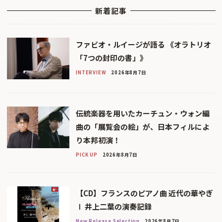
新着記事
ファビオ・ルイージが語る 《オラトリオ
「7つの封印の書」》
INTERVIEW
2026年8月7日
伝統楽器を用いたカーチュン・ウォン編
曲の「展覧会の絵」が、日本フィルによ
り本邦初演！
PICK UP
2026年8月7日
【CD】フランスのピアノ曲 近代の華やぎ
Ⅰ 井上二葉の演奏記録
New Release Selection
2026年8月7日