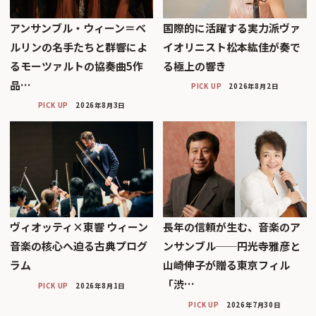
アンサンブル・ウィーン＝ベ
国際的に活躍する実力派ヴァ
ルリンの名手たちと群響によ
イオリニスト松本紘佳が奏で
るモーツァルトの協奏曲5作
る極上の響き
品…
PICK UP
2026年8月2日
PICK UP
2026年8月3日
ヴィオッティ×東響 ウィーン
長年の信頼が生む、音楽のア
音楽の核心へ迫る古典プログ
ンサンブル──円光寺雅彦と
ラム
山崎伸子が贈る東京フィル
「渋…
PICK UP
2026年8月1日
PICK UP
2026年7月30日