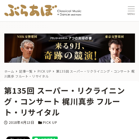
MENU
ホーム
記事一覧
PICK UP
第135回 スーパー・リクライニング・コンサート 梶
川真歩 フルート・リサイタル
第135回 スーパー・リクライニン
グ・コンサート 梶川真歩 フルー
ト・リサイタル
投稿日
カテゴリー
2018年4月13日
PICK UP