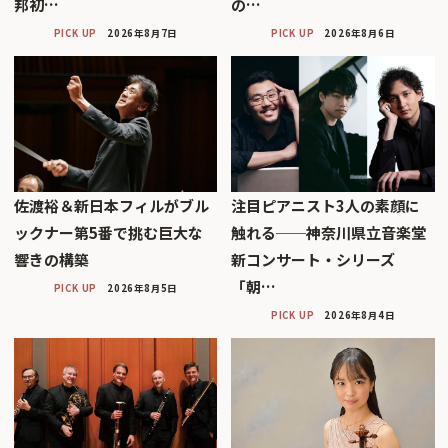
邦初…
の…
PICK UP
2026年8月7日
PICK UP
2026年8月6日
佐渡裕＆新日本フィルがブル
注目ピアニスト3人の素顔に
ックナー第5番で挑む巨大な
触れる──神奈川県立音楽堂
響きの構築
新コンサート・シリーズ
「朝…
PICK UP
2026年8月5日
PICK UP
2026年8月4日