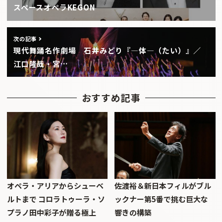
スペースオペラKEGON
次の記事
現代舞踊名作劇場 石井みどり『―体―（たい）』／
江口隆哉・宮…
おすすめ記事
オペラ・アリアからシューベ
佐渡裕＆新日本フィルがブル
ルトまで コロラトゥーラ・ソ
ックナー第5番で挑む巨大な
プラノ田中彩子が贈る極上
響きの構築