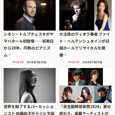
シモン・トルプチェスキがヤ
大注目のヴィオラ奏者 ファイ
マハホール初登場──初来日
ト・ヘルテンシュタインが日
から20年、円熟のピアニズ
経ホールでリサイタルを開
ム…
催…
PICK UP
2026年7月28日
PICK UP
2026年7月28日
世界を魅了するパーカッショ
「武生国際音楽祭2026」――夏の
ニスト 加藤訓子がライヒ生誕
終わり、豪華アーティストが