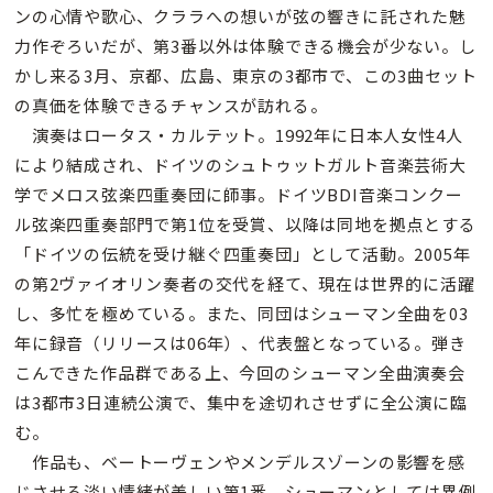
ンの心情や歌心、クララへの想いが弦の響きに託された魅
力作ぞろいだが、第3番以外は体験できる機会が少ない。し
かし来る3月、京都、広島、東京の3都市で、この3曲セット
の真価を体験できるチャンスが訪れる。
演奏はロータス・カルテット。1992年に日本人女性4人
により結成され、ドイツのシュトゥットガルト音楽芸術大
学でメロス弦楽四重奏団に師事。ドイツBDI音楽コンクー
ル弦楽四重奏部門で第1位を受賞、以降は同地を拠点とする
「ドイツの伝統を受け継ぐ四重奏団」として活動。2005年
の第2ヴァイオリン奏者の交代を経て、現在は世界的に活躍
し、多忙を極めている。また、同団はシューマン全曲を03
年に録音（リリースは06年）、代表盤となっている。弾き
こんできた作品群である上、今回のシューマン全曲演奏会
は3都市3日連続公演で、集中を途切れさせずに全公演に臨
む。
作品も、ベートーヴェンやメンデルスゾーンの影響を感
じさせる淡い情緒が美しい第1番、シューマンとしては異例