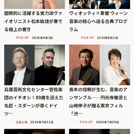
国際的に活躍する実力派ヴァ
ヴィオッティ×東響 ウィーン
イオリニスト松本紘佳が奏で
音楽の核心へ迫る古典プログ
る極上の響き
ラム
PICK UP
2026年8月2日
PICK UP
2026年8月1日
兵庫芸術文化センター管弦楽
長年の信頼が生む、音楽のア
団のイチオシ！80歳を迎えた
ンサンブル──円光寺雅彦と
名匠・スダーンが導くドイ
山崎伸子が贈る東京フィル
ツ…
「渋…
注目公演
2026年7月31日
PICK UP
2026年7月30日