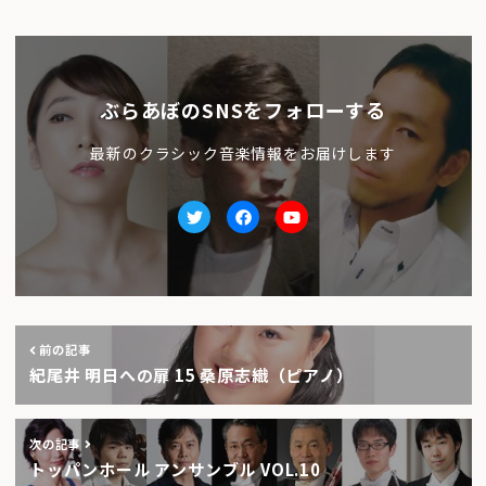
ぶらあぼのSNSをフォローする
最新のクラシック音楽情報をお届けします
Twitter
facebook
Youtube
前の記事
紀尾井 明日への扉 15 桑原志織（ピアノ）
次の記事
トッパンホール アンサンブル VOL.10