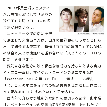
2017 都民芸術フェスティ
バル参加公演として「踊りの
遺伝子」を切り口に3人の振
付家が腕をふるう。
ニューヨークでの活動を経
て帰国した久住亜里沙は、自身の世界観をしっかりと打ち
出して創造する俊英で、新作『ココロの遺伝子』ではDNA
の結合と人との出逢いを重ね合わせ「人と人とのココロの
距離」を描き出す。
変幻自在な動きの妙と緻密な構成力を持ち味とする実力
者・二見一幸は、マイケル・ゴードンのミニマルな曲
「Weather One」を用いた『RITE―儀式―』を初演し、
「今、自分の中にある全ての舞踊言語を吐きだし身体によ
って現れるRITEに挑みたい」と意気込む。
国内外で奔放かつ独創的な創作を展開する鬼才・山本裕
は、ベートーヴェンの交響曲第9番第4楽章に振付した『ベ