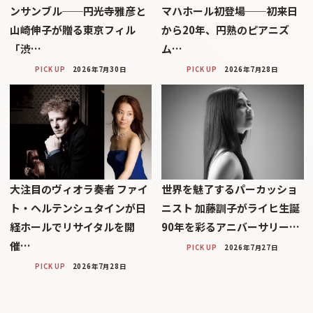
ンサンブル──円光寺雅彦と
マハホール初登場──初来日
山崎伸子が贈る東京フィル
から20年、円熟のピアニズ
「渋…
ム…
PICK UP
2026年7月30日
PICK UP
2026年7月28日
大注目のヴィオラ奏者 ファイ
世界を魅了するパーカッショ
ト・ヘルテンシュタインが日
ニスト 加藤訓子がライヒ生誕
経ホールでリサイタルを開
90年を彩るアニバーサリー…
催…
PICK UP
2026年7月27日
PICK UP
2026年7月28日