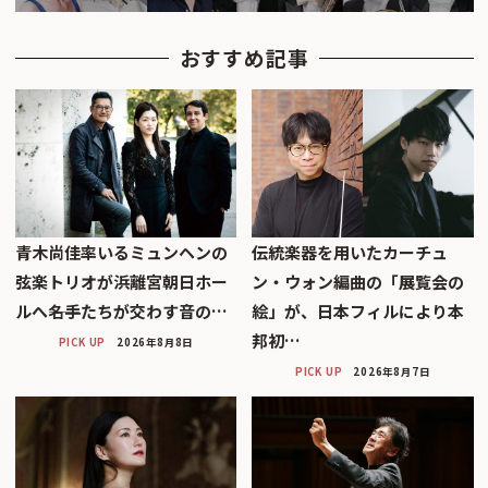
おすすめ記事
青木尚佳率いるミュンヘンの
伝統楽器を用いたカーチュ
弦楽トリオが浜離宮朝日ホー
ン・ウォン編曲の「展覧会の
ルへ――名手たちが交わす音の…
絵」が、日本フィルにより本
邦初…
PICK UP
2026年8月8日
PICK UP
2026年8月7日