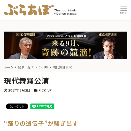
MENU
ホーム
記事一覧
PICK UP
現代舞踊公演
現代舞踊公演
投稿日
カテゴリー
2017年3月2日
PICK UP
“踊りの遺伝子”が騒ぎ出す