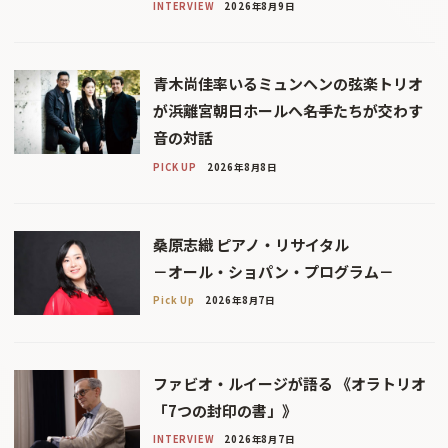
INTERVIEW
2026年8月9日
青木尚佳率いるミュンヘンの弦楽トリオ
が浜離宮朝日ホールへ――名手たちが交わす
音の対話
PICK UP
2026年8月8日
桑原志織 ピアノ・リサイタル
－オール・ショパン・プログラム－
Pick Up
2026年8月7日
ファビオ・ルイージが語る 《オラトリオ
「7つの封印の書」》
INTERVIEW
2026年8月7日