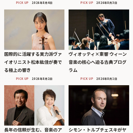
PICK UP
2026年8月4日
PICK UP
2026年8月3日
国際的に活躍する実力派ヴァ
ヴィオッティ×東響 ウィーン
イオリニスト松本紘佳が奏で
音楽の核心へ迫る古典プログ
る極上の響き
ラム
PICK UP
2026年8月2日
PICK UP
2026年8月1日
長年の信頼が生む、音楽のア
シモン・トルプチェスキがヤ