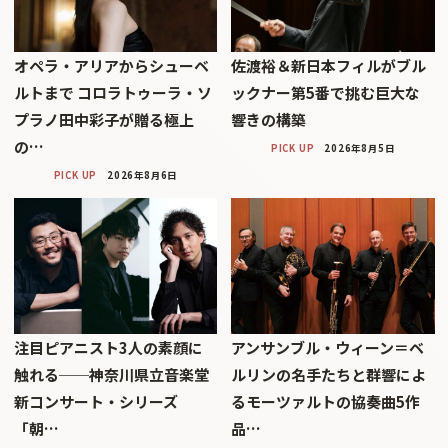
オペラ・アリアからシューベ
佐渡裕＆新日本フィルがブル
ルトまで コロラトゥーラ・ソ
ックナー第5番で挑む巨大な
プラノ田中彩子が贈る極上
響きの構築
の…
PICK UP
2026年8月5日
PICK UP
2026年8月6日
注目ピアニスト3人の素顔に
アンサンブル・ウィーン＝ベ
触れる──神奈川県立音楽堂
ルリンの名手たちと群響によ
新コンサート・シリーズ
るモーツァルトの協奏曲5作
「朝…
品…