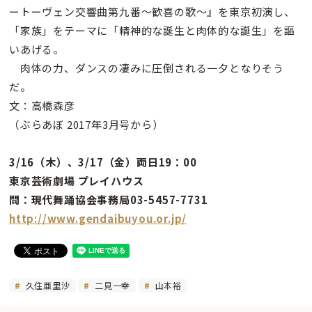
ートーヴェン交響曲第九番〜歓喜の歌〜』を東京初演し、
「家族」をテーマに「精神的な誕生と肉体的な誕生」を謳
いあげる。
肉体の力、ダンスの凄みに圧倒される一夕となりそう
だ。
文：高橋森彦
（ぶらあぼ 2017年3月号から）
3/16（木）、3/17（金）両日19：00
東京芸術劇場 プレイハウス
問：現代舞踊協会事務局03-5457-7731
http://www.gendaibuyou.or.jp/
久住亜里沙
二見一幸
山本裕