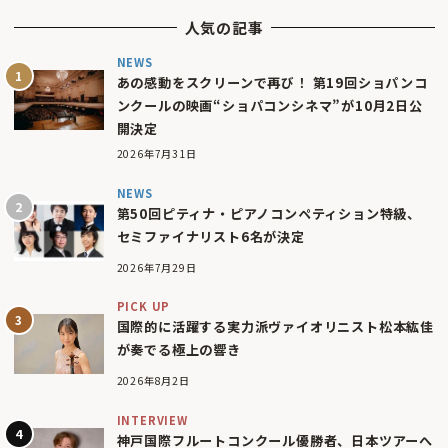
人気の記事
NEWS
あの感動をスクリーンで再び！ 第19回ショパンコ
ンクールの映画“ショパコンシネマ”が10月2日公
開決定
2026年7月31日
NEWS
第50回ピティナ・ピアノコンペティション特級、
セミファイナリスト6名が決定
2026年7月29日
PICK UP
国際的に活躍する実力派ヴァイオリニスト松本紘佳
が奏でる極上の響き
2026年8月2日
INTERVIEW
神戸国際フルートコンクール優勝者、日本ツアーへ