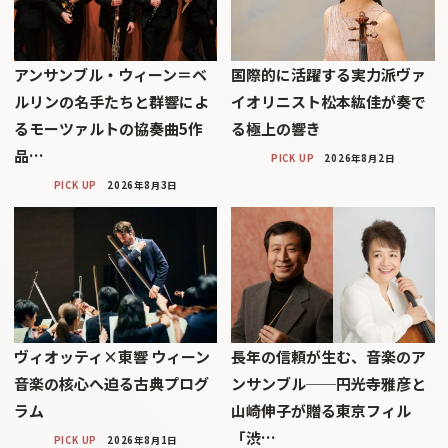
アンサンブル・ウィーン＝ベ
国際的に活躍する実力派ヴァ
ルリンの名手たちと群響によ
イオリニスト松本紘佳が奏で
るモーツァルトの協奏曲5作
る極上の響き
品…
PICK UP
2026年8月2日
PICK UP
2026年8月3日
ヴィオッティ×東響 ウィーン
長年の信頼が生む、音楽のア
音楽の核心へ迫る古典プログ
ンサンブル──円光寺雅彦と
ラム
山崎伸子が贈る東京フィル
「渋…
PICK UP
2026年8月1日