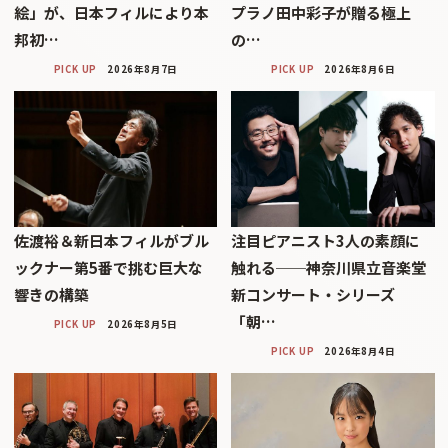
絵」が、日本フィルにより本
プラノ田中彩子が贈る極上
邦初…
の…
PICK UP
2026年8月7日
PICK UP
2026年8月6日
佐渡裕＆新日本フィルがブル
注目ピアニスト3人の素顔に
ックナー第5番で挑む巨大な
触れる──神奈川県立音楽堂
響きの構築
新コンサート・シリーズ
「朝…
PICK UP
2026年8月5日
PICK UP
2026年8月4日