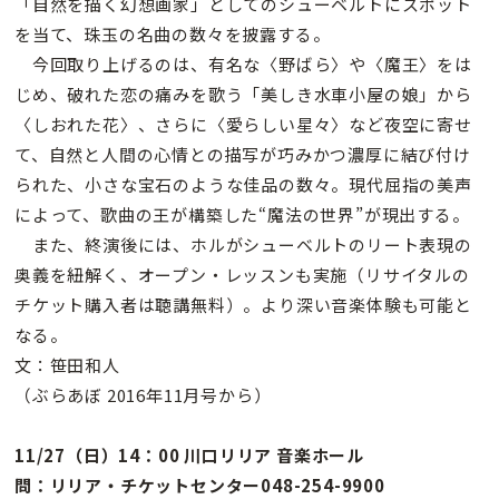
「自然を描く幻想画家」としてのシューベルトにスポット
を当て、珠玉の名曲の数々を披露する。
今回取り上げるのは、有名な〈野ばら〉や〈魔王〉をは
じめ、破れた恋の痛みを歌う「美しき水車小屋の娘」から
〈しおれた花〉、さらに〈愛らしい星々〉など夜空に寄せ
て、自然と人間の心情との描写が巧みかつ濃厚に結び付け
られた、小さな宝石のような佳品の数々。現代屈指の美声
によって、歌曲の王が構築した“魔法の世界”が現出する。
また、終演後には、ホルがシューベルトのリート表現の
奥義を紐解く、オープン・レッスンも実施（リサイタルの
チケット購入者は聴講無料）。より深い音楽体験も可能と
なる。
文：笹田和人
（ぶらあぼ 2016年11月号から）
11/27（日）14：00 川口リリア 音楽ホール
問：リリア・チケットセンター048-254-9900