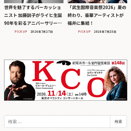
世界を魅了するパーカッショ
「武生国際音楽祭2026」――夏の
ニスト 加藤訓子がライヒ生誕
終わり、豪華アーティストが
90年を彩るアニバーサリー…
福井に集結！
PICK UP
2026年7月27日
PICK UP
2026年7月25日
検
検索
索