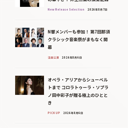
New Release Selection
2026年8月7日
N響メンバーも参加！ 第7回那須
クラシック音楽祭がまもなく開
幕
注目公演
2026年8月6日
オペラ・アリアからシューベル
トまで コロラトゥーラ・ソプラ
ノ田中彩子が贈る極上のひとと
き
PICK UP
2026年8月6日