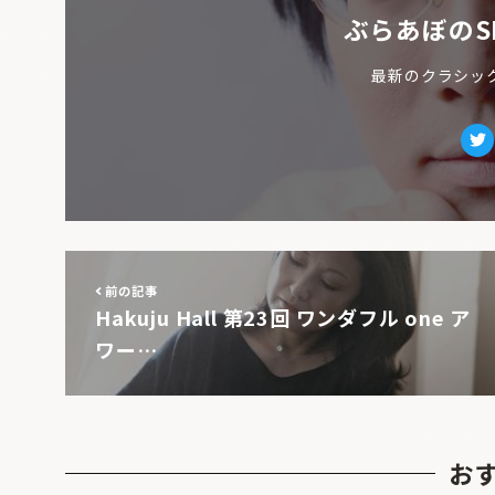
ぶらあぼのS
最新のクラシッ
Tw
前の記事
Hakuju Hall 第23回 ワンダフル one ア
ワー…
お