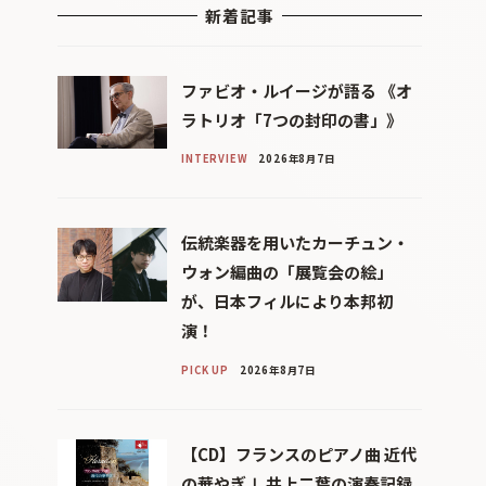
新着記事
ファビオ・ルイージが語る 《オ
ラトリオ「7つの封印の書」》
INTERVIEW
2026年8月7日
伝統楽器を用いたカーチュン・
ウォン編曲の「展覧会の絵」
が、日本フィルにより本邦初
演！
PICK UP
2026年8月7日
【CD】フランスのピアノ曲 近代
の華やぎⅠ 井上二葉の演奏記録