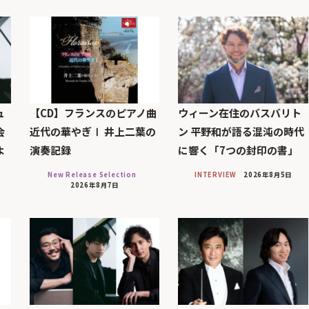
ュ
【CD】フランスのピアノ曲
ウィーン在住のバスバリト
会
近代の華やぎⅠ 井上二葉の
ン 平野和が語る混沌の時代
よ
演奏記録
に響く「7つの封印の書」
New Release Selection
INTERVIEW
2026年8月5日
2026年8月7日