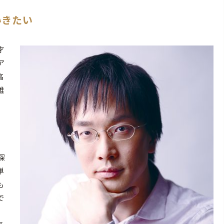
いきたい
才
ア
高
雑
探
単
も
で