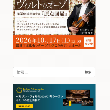
検
検索
索