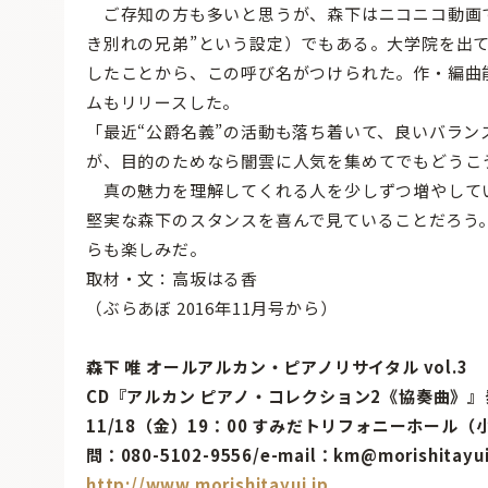
ご存知の方も多いと思うが、森下はニコニコ動画で2
き別れの兄弟”という設定）でもある。大学院を出
したことから、この呼び名がつけられた。作・編曲
ムもリリースした。
「最近“公爵名義”の活動も落ち着いて、良いバラ
が、目的のためなら闇雲に人気を集めてでもどうこ
真の魅力を理解してくれる人を少しずつ増やして
堅実な森下のスタンスを喜んで見ていることだろう。
らも楽しみだ。
取材・文：高坂はる香
（ぶらあぼ 2016年11月号から）
森下 唯 オールアルカン・ピアノリサイタル vol.3
CD『アルカン ピアノ・コレクション2《協奏曲》
11/18（金）19：00 すみだトリフォニーホール（
問：080-5102-9556/e-mail：km@morishitayui
http://www.morishitayui.jp