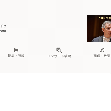
ール
（毎月更新）
東
電子版（無料・月刊）
トピックス
関西
フェスタサマーミューザKAWASAKI 2026
北海道・東北
注目公演
配布場所
インタビュー
中部
定期購読
中国・四国
CD新譜
N響＆東響 《7つ
九州・沖縄
書籍近刊
ロが推す！間違いないオーケストラコンサート
過去の特集
の先と
ブ配信スケジュール
さ
オーケストラの楽屋から
た
な
有料ライブ配信スケジュール
は
ま
や
海の向こうの音楽家
ら
わ
Aからの
載
特集・特設
配信・放送
コンサート検索
ール
（毎月更新）
東
電子版（無料・月刊）
トピックス
関西
フェスタサマーミューザKAWASAKI 2026
北海道・東北
注目公演
配布場所
インタビュー
中部
定期購読
中国・四国
CD新譜
N響＆東響 《7つ
九州・沖縄
書籍近刊
ロが推す！間違いないオーケストラコンサート
過去の特集
の先と
ブ配信スケジュール
さ
オーケストラの楽屋から
た
な
有料ライブ配信スケジュール
は
ま
や
海の向こうの音楽家
ら
わ
Aからの
載