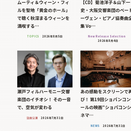
ムーティ＆ウィーン・フィ
【CD】菊池洋子＆山下一
ルを聖地「黄金のホール」
史・大阪交響楽団のベー
で聴く秋深まるウィーンを
ーヴェン・ピアノ協奏曲
満喫する…
集 Vo…
TOPICS
2026年8月5日
New Release Selection
2026年8月4日
瀬戸フィルハーモニー交響
あの感動をスクリーンで
楽団のイチオシ！ その一音
び！ 第19回ショパンコ
で、空気が変わる
ールの映画“ショパコン
ネマ…
注目公演
2026年7月31日
NEWS
2026年7月31日