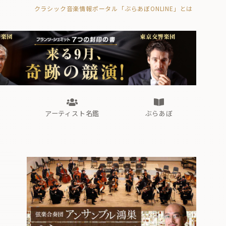
クラシック音楽情報ポータル「ぶらあぼONLINE」とは
の封印の書》
海外公演
FROM編集部
眺望
ぶらあぼブラス！
フォルテピアノ・オデッセイ
アーティスト名鑑
ぶらあぼ
の封印の書》
海外公演
FROM編集部
眺望
ぶらあぼブラス！
フォルテピアノ・オデッセイ