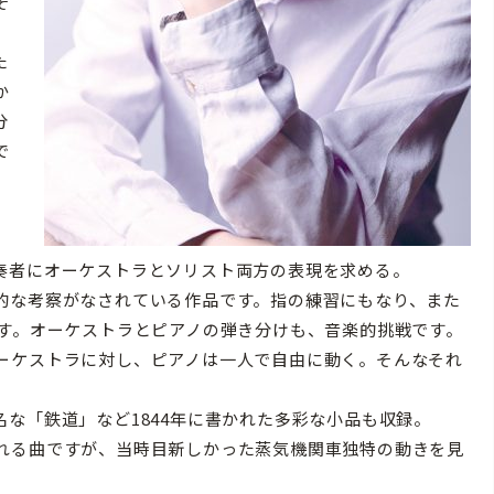
そ
た
か
分
で
）
奏者にオーケストラとソリスト両方の表現を求める。
的な考察がなされている作品です。指の練習にもなり、また
です。オーケストラとピアノの弾き分けも、音楽的挑戦です。
ーケストラに対し、ピアノは一人で自由に動く。そんなそれ
な「鉄道」など1844年に書かれた多彩な小品も収録。
れる曲ですが、当時目新しかった蒸気機関車独特の動きを見