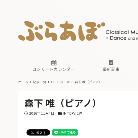
ニュース
ヤマハホ
番組一覧
東京・関
ぶらあぼ
現場のプ
古楽とそ
無料ライ
あ
か
過去の連
コンサートカレンダー
最新記事
ホーム
記事一覧
INTERVIEW
森下 唯（ピアノ）
ニュース
ヤマハホ
番組一覧
東京・関
ぶらあぼ
森下 唯（ピアノ）
現場のプ
古楽とそ
無料ライ
あ
か
投稿日
カテゴリー
2016年11月4日
INTERVIEW
過去の連