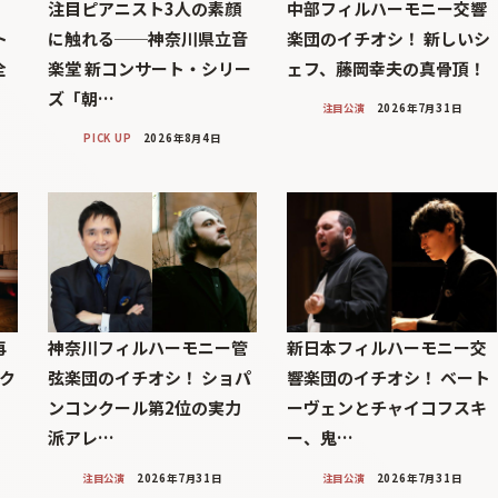
注目ピアニスト3人の素顔
中部フィルハーモニー交響
ト
に触れる──神奈川県立音
楽団のイチオシ！ 新しいシ
全
楽堂 新コンサート・シリー
ェフ、藤岡幸夫の真骨頂！
ズ「朝…
注目公演
2026年7月31日
PICK UP
2026年8月4日
再
神奈川フィルハーモニー管
新日本フィルハーモニー交
ンク
弦楽団のイチオシ！ ショパ
響楽団のイチオシ！ ベート
シ
ンコンクール第2位の実力
ーヴェンとチャイコフスキ
派アレ…
ー、鬼…
注目公演
2026年7月31日
注目公演
2026年7月31日