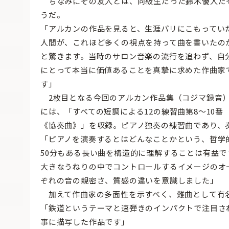
ちなみにその友人とは、同級生だった鈴木優人だ
うだ。
「アルカンの作品を見ると、生涯パリにこもってい
人間が、これほど多くの視点を持って曲を書いたの
と驚きます。当時のサロン音楽の流行を追わず、自
にとって本当に価値あることを真摯に求めた作曲家
す」
2枚目となる今回のアルカン作品集（コジマ録音
には、「すべての短調による12の練習曲第8〜10番
《協奏曲》」を収録。ピアノ独奏の練習曲であり、
「ピアノを演奏するとはどんなことかという、哲学
50分もある長い曲を構造的に理解することは有益
大きなうねりの中でコントロールするイメージのオ
ぞれの音の親密さ、質感の違いを意識しました」
加えて作曲家の多面性を示すべく、難曲として有名
「鉄道というテーマと速弾きのインパクトで注目さ
事に描写した作品です」