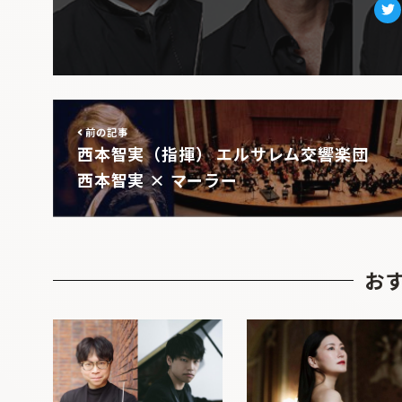
Tw
前の記事
西本智実（指揮） エルサレム交響楽団
西本智実 × マーラー
お