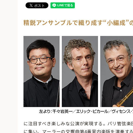
精鋭アンサンブルで織り成す“小編成”
に注目すべき楽しみな公演が実現する。パリ管弦楽
に集い、マーラーの交響曲第4番室内楽版を演奏す