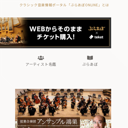
クラシック音楽情報ポータル「ぶらあぼONLINE」とは
の封印の書》
海外公演
FROM編集部
眺望
ぶらあぼブラス！
フォルテピアノ・オデッセイ
アーティスト名鑑
ぶらあぼ
の封印の書》
海外公演
FROM編集部
眺望
ぶらあぼブラス！
フォルテピアノ・オデッセイ