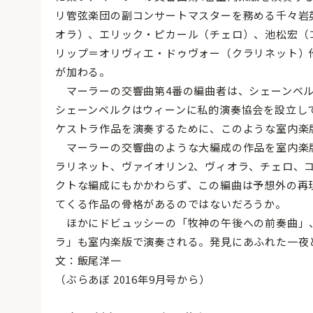
リ管弦楽団の副コンサートマスターを務める千々岩
オラ）、エリック・ピカール（チェロ）、池松宏（
リップ＝オリヴィエ・ドゥヴォー（クラリネット）
が加わる。
マーラーの交響曲第4番の編曲者は、シェーンベル
シェーンベルクはウィーンに私的演奏協会を設立し
ケストラ作品を演奏するために、このような室内楽
マーラーの交響曲のような大編成の作品を室内楽
ラリネット、ヴァイオリン2、ヴィオラ、チェロ、
クトな編成にもかかわらず、この編曲は予想外の再
てくる作品の骨格があるのではないだろうか。
ほかにドビュッシーの「牧神の午後への前奏曲」、
ラ」も室内楽版で演奏される。発見にあふれた一夜
文：飯尾洋一
（ぶらあぼ 2016年9月号から）