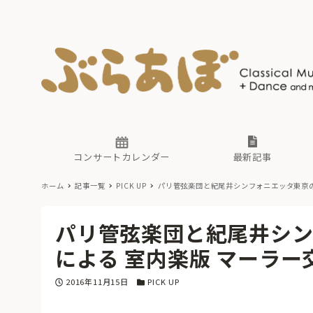
ニュース
ヤマハホ
番組一覧
東京・関
ぶらあぼ
現場のプ
古楽とそ
無料ライ
あ
か
過去の連
コンサートカレンダー
最新記事
ホーム
記事一覧
PICK UP
パリ管弦楽団と紀尾井シンフォニエッタ東京の
ニュース
ヤマハホ
番組一覧
東京・関
ぶらあぼ
パリ管弦楽団と紀尾井シ
現場のプ
古楽とそ
無料ライ
あ
か
による 室内楽版 マーラー
過去の連
投稿日
カテゴリー
2016年11月15日
PICK UP