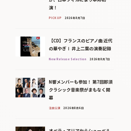
演！
PICK UP
2026年8月7日
【CD】フランスのピアノ曲 近代
の華やぎⅠ 井上二葉の演奏記録
New Release Selection
2026年8月7日
N響メンバーも参加！ 第7回那須
クラシック音楽祭がまもなく開
幕
注目公演
2026年8月6日
オペラ・アリアからシューベル