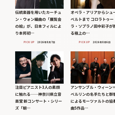
伝統楽器を用いたカーチュ
オペラ・アリアからシュ
ン・ウォン編曲の「展覧会
ベルトまで コロラトゥー
の絵」が、日本フィルによ
ラ・ソプラノ田中彩子が
り本邦初…
る極上の…
PICK UP
2026年8月7日
PICK UP
2026年8月6日
注目ピアニスト3人の素顔
アンサンブル・ウィーン
に触れる──神奈川県立音
ベルリンの名手たちと群
楽堂 新コンサート・シリー
によるモーツァルトの協
ズ「朝…
曲5作品…