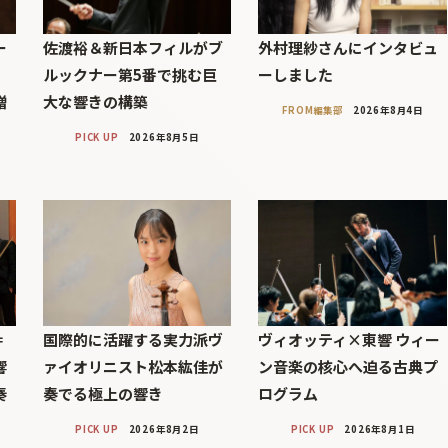
ー
佐渡裕＆新日本フィルがブ
外村理紗さんにインタビュ
ルックナー第5番で挑む巨
ーしました
贈
大な響きの構築
FROM編集部
2026年8月4日
PICK UP
2026年8月5日
＝
国際的に活躍する実力派ヴ
ヴィオッティ×東響 ウィー
響
ァイオリニスト松本紘佳が
ン音楽の核心へ迫る古典プ
奏
奏でる極上の響き
ログラム
PICK UP
2026年8月2日
PICK UP
2026年8月1日