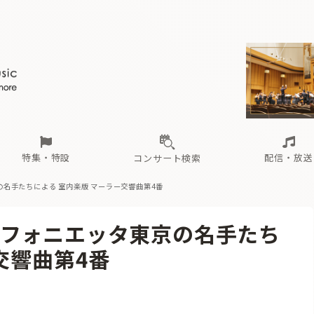
ール
（毎月更新）
東
電子版（無料・月刊）
トピックス
関西
フェスタサマーミューザKAWASAKI 2026
北海道・東北
注目公演
配布場所
インタビュー
中部
定期購読
中国・四国
CD新譜
N響＆東響 《7つ
九州・沖縄
書籍近刊
ロが推す！間違いないオーケストラコンサート
過去の特集
の先と
ブ配信スケジュール
さ
オーケストラの楽屋から
た
な
有料ライブ配信スケジュール
は
ま
や
海の向こうの音楽家
ら
わ
Aからの
載
特集・特設
配信・放送
コンサート検索
名手たちによる 室内楽版 マーラー交響曲第4番
ール
（毎月更新）
東
電子版（無料・月刊）
トピックス
関西
フェスタサマーミューザKAWASAKI 2026
北海道・東北
注目公演
配布場所
インタビュー
中部
定期購読
中国・四国
CD新譜
N響＆東響 《7つ
九州・沖縄
書籍近刊
ンフォニエッタ東京の名手たち
ロが推す！間違いないオーケストラコンサート
過去の特集
の先と
ブ配信スケジュール
さ
オーケストラの楽屋から
た
な
有料ライブ配信スケジュール
は
ま
や
海の向こうの音楽家
ら
わ
Aからの
交響曲第4番
載