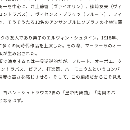
英一を中心に、井上静香（ヴァイオリン）、篠﨑友美（ヴィ
コントラバス）、ヴィセンス・プラッツ（フルート）、フィ
他、そうそうたる12名のアンサンブルにソプラノの小林沙羅
クの友人であり弟子のエルヴィン・シュタイン。1918年、
て多くの同時代作品を上演した。その際、マーラーらのオー
版が生み出された。
版で演奏するとは一見逆説的だが、フルート、オーボエ、ク
コントラバス、ピアノ、打楽器、ハーモニウムというコンパ
現度の高さを感じさせる。そして、この編成だからこそ見え
ヨハン・シュトラウス2世の「皇帝円舞曲」「南国のバ
となるはず。