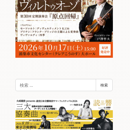
検
検索
索