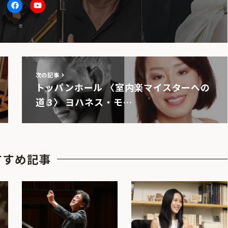
itter
facebook
Youtube
次の記事
トッパンホール 〈室内楽マイスターへの
道 3〉 ヨハネス・モ…
すすめ記事