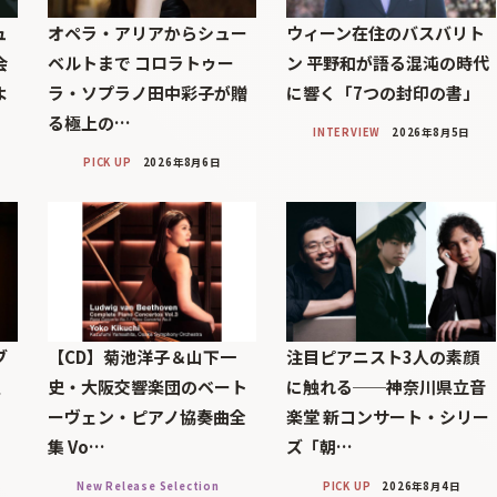
ュ
オペラ・アリアからシュー
ウィーン在住のバスバリト
会
ベルトまで コロラトゥー
ン 平野和が語る混沌の時代
よ
ラ・ソプラノ田中彩子が贈
に響く「7つの封印の書」
る極上の…
INTERVIEW
2026年8月5日
PICK UP
2026年8月6日
ブ
【CD】菊池洋子＆山下一
注目ピアニスト3人の素顔
巨
史・大阪交響楽団のベート
に触れる──神奈川県立音
ーヴェン・ピアノ協奏曲全
楽堂 新コンサート・シリー
集 Vo…
ズ「朝…
New Release Selection
PICK UP
2026年8月4日