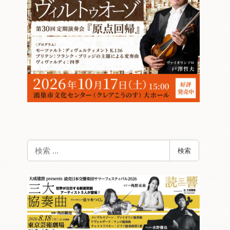
検
検索
索