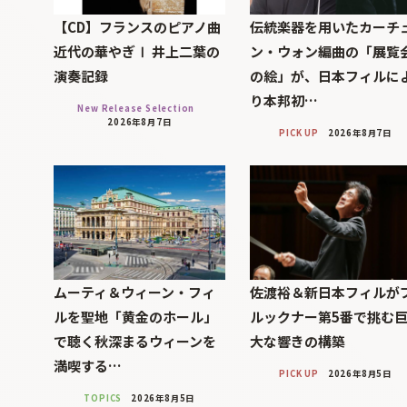
【CD】フランスのピアノ曲
伝統楽器を用いたカーチ
近代の華やぎⅠ 井上二葉の
ン・ウォン編曲の「展覧
演奏記録
の絵」が、日本フィルに
り本邦初…
New Release Selection
2026年8月7日
PICK UP
2026年8月7日
ムーティ＆ウィーン・フィ
佐渡裕＆新日本フィルが
ルを聖地「黄金のホール」
ルックナー第5番で挑む
で聴く秋深まるウィーンを
大な響きの構築
満喫する…
PICK UP
2026年8月5日
TOPICS
2026年8月5日