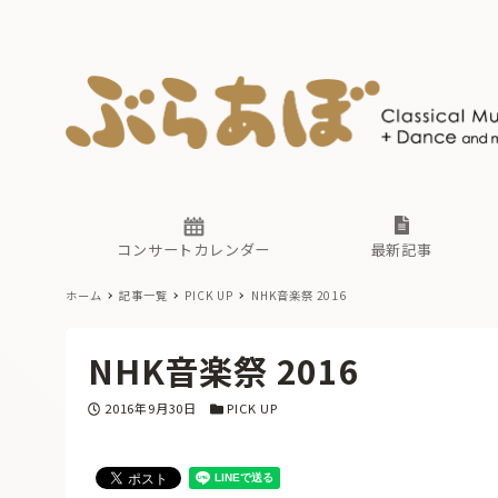
ニュース
ヤマハホ
番組一覧
東京・関
ぶらあぼ
現場のプ
古楽とそ
無料ライ
あ
か
過去の連
コンサートカレンダー
最新記事
ホーム
記事一覧
PICK UP
NHK音楽祭 2016
ニュース
ヤマハホ
番組一覧
東京・関
ぶらあぼ
NHK音楽祭 2016
現場のプ
古楽とそ
無料ライ
あ
か
投稿日
カテゴリー
2016年9月30日
PICK UP
過去の連