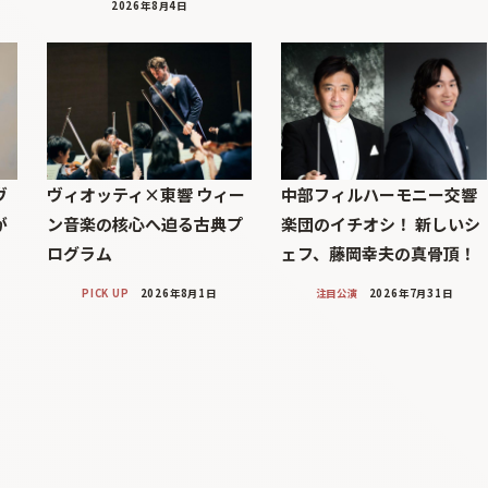
2026年8月4日
ヴ
ヴィオッティ×東響 ウィー
中部フィルハーモニー交響
が
ン音楽の核心へ迫る古典プ
楽団のイチオシ！ 新しいシ
ログラム
ェフ、藤岡幸夫の真骨頂！
PICK UP
2026年8月1日
注目公演
2026年7月31日