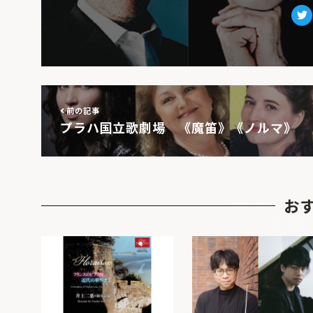
Tw
前の記事
プラハ国立歌劇場 《魔笛》《ノルマ》
お