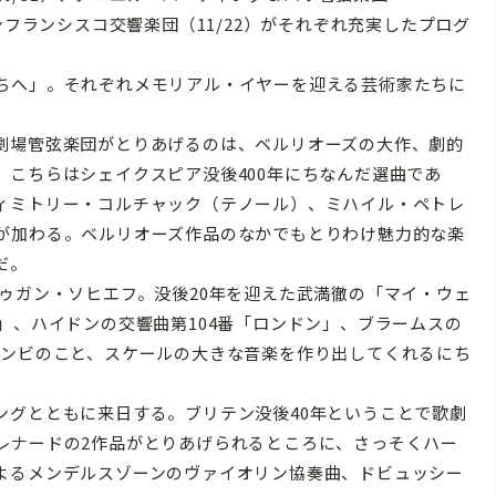
ンフランシスコ交響楽団（11/22）がそれぞれ充実したプログ
ちへ」。それぞれメモリアル・イヤーを迎える芸術家たちに
劇場管弦楽団がとりあげるのは、ベルリオーズの大作、劇的
こちらはシェイクスピア没後400年にちなんだ選曲であ
ィミトリー・コルチャック（テノール）、ミハイル・ペトレ
が加わる。ベルリオーズ作品のなかでもとりわけ魅力的な楽
だ。
ゥガン・ソヒエフ。没後20年を迎えた武満徹の「マイ・ウェ
」、ハイドンの交響曲第104番「ロンドン」、ブラームスの
コンビのこと、スケールの大きな音楽を作り出してくれるにち
グとともに来日する。ブリテン没後40年ということで歌劇
レナードの2作品がとりあげられるところに、さっそくハー
よるメンデルスゾーンのヴァイオリン協奏曲、ドビュッシー