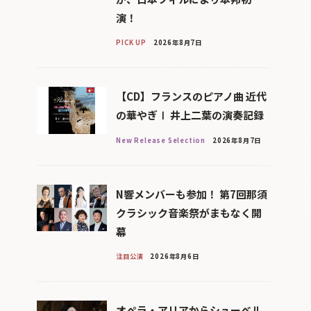
演！
PICK UP
2026年8月7日
【CD】フランスのピアノ曲 近代
の華やぎⅠ 井上二葉の演奏記録
New Release Selection
2026年8月7日
N響メンバーも参加！ 第7回那須
クラシック音楽祭がまもなく開
幕
注目公演
2026年8月6日
オペラ・アリアからシューベル