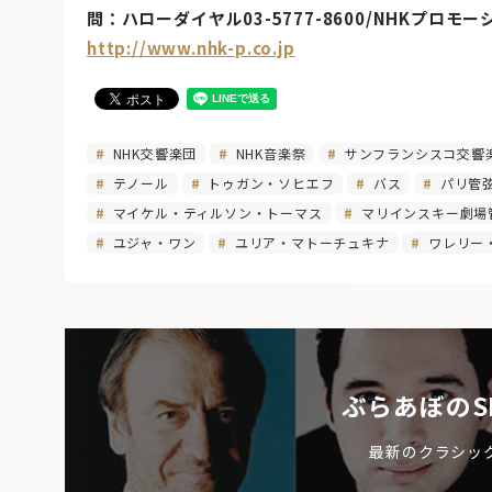
問：ハローダイヤル03-5777-8600/NHKプロモーシ
http://www.nhk-p.co.jp
NHK交響楽団
NHK音楽祭
サンフランシスコ交響
テノール
トゥガン・ソヒエフ
バス
パリ管
マイケル・ティルソン・トーマス
マリインスキー劇場
ユジャ・ワン
ユリア・マトーチュキナ
ワレリー
ぶらあぼのS
最新のクラシッ