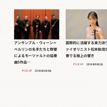
アンサンブル・ウィーン＝
国際的に活躍する実力派
ベルリンの名手たちと群響
ァイオリニスト松本紘佳
によるモーツァルトの協奏
奏でる極上の響き
曲5作品…
PICK UP
2026年8月2日
PICK UP
2026年8月3日