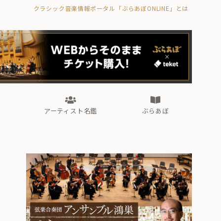
クラシック音楽情報ポータル「ぶらあぼONLINE」とは
の封印の書》
海外公演
FROM編集部
眺望
ぶらあぼブラス！
フォルテピアノ・オデッセイ
アーティスト名鑑
ぶらあぼ
の封印の書》
海外公演
FROM編集部
眺望
ぶらあぼブラス！
フォルテピアノ・オデッセイ