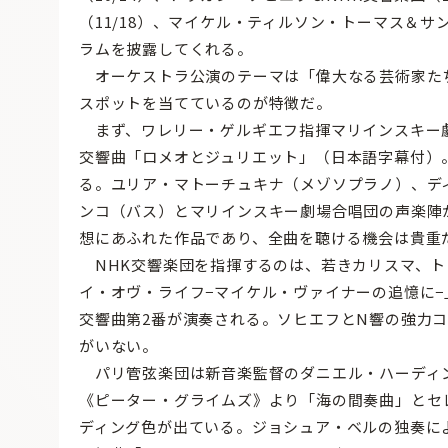
（11/18）、マイケル・ティルソン・トーマス＆サ
ラムを披露してくれる。
オーケストラ公演のテーマは「偉大なる芸術家た
スポットを当てているのが特徴だ。
まず、ワレリー・ゲルギエフ指揮マリインスキー
交響曲「ロメオとジュリエット」（日本語字幕付）。
る。ユリア・マトーチュキナ（メゾソプラノ）、デ
ンコ（バス）とマリインスキー劇場合唱団の声楽陣
想にあふれた作品であり、全曲を聴ける機会は貴重
NHK交響楽団を指揮するのは、若きカリスマ、ト
イ・オヴ・ライフ−マイケル・ヴァイナーの追憶に−
交響曲第2番が演奏される。ソヒエフとN響の強力
がいない。
パリ管弦楽団は新音楽監督のダニエル・ハーディン
《ピーター・グライムズ》より「海の間奏曲」とセ
ディング色が出ている。ジョシュア・ベルの独奏に