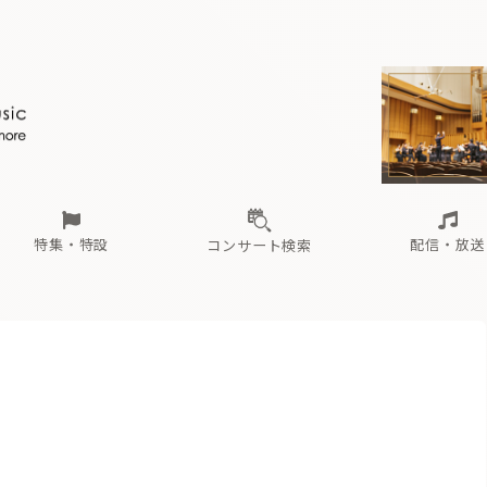
ール
（毎月更新）
東
電子版（無料・月刊）
トピックス
関西
フェスタサマーミューザKAWASAKI 2026
北海道・東北
注目公演
配布場所
インタビュー
中部
定期購読
中国・四国
CD新譜
N響＆東響 《7つ
九州・沖縄
書籍近刊
ロが推す！間違いないオーケストラコンサート
過去の特集
の先と
ブ配信スケジュール
さ
オーケストラの楽屋から
た
な
有料ライブ配信スケジュール
は
ま
や
海の向こうの音楽家
ら
わ
Aからの
載
特集・特設
配信・放送
コンサート検索
ール
（毎月更新）
東
電子版（無料・月刊）
トピックス
関西
フェスタサマーミューザKAWASAKI 2026
北海道・東北
注目公演
配布場所
インタビュー
中部
定期購読
中国・四国
CD新譜
N響＆東響 《7つ
九州・沖縄
書籍近刊
ロが推す！間違いないオーケストラコンサート
過去の特集
の先と
ブ配信スケジュール
さ
オーケストラの楽屋から
た
な
有料ライブ配信スケジュール
は
ま
や
海の向こうの音楽家
ら
わ
Aからの
載