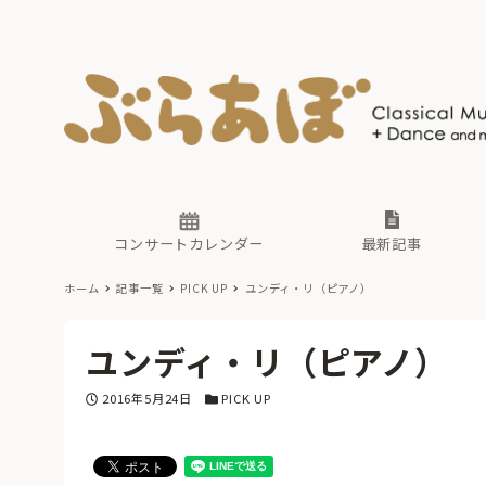
ニュース
ヤマハホ
番組一覧
東京・関
ぶらあぼ
現場のプ
古楽とそ
無料ライ
あ
か
過去の連
コンサートカレンダー
最新記事
ホーム
記事一覧
PICK UP
ユンディ・リ（ピアノ）
ニュース
ヤマハホ
番組一覧
東京・関
ぶらあぼ
ユンディ・リ（ピアノ）
現場のプ
古楽とそ
無料ライ
あ
か
投稿日
カテゴリー
2016年5月24日
PICK UP
過去の連