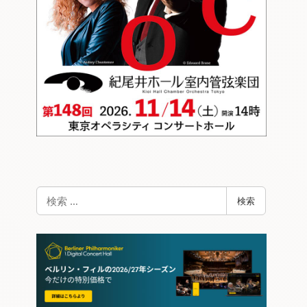
検
検索
索