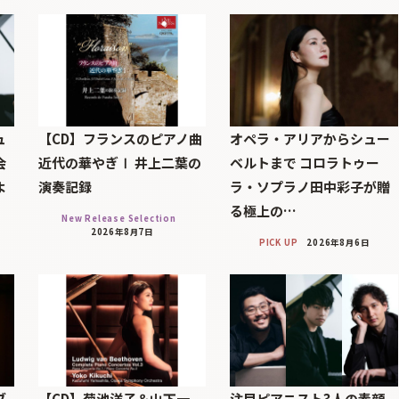
ュ
【CD】フランスのピアノ曲
オペラ・アリアからシュー
会
近代の華やぎⅠ 井上二葉の
ベルトまで コロラトゥー
よ
演奏記録
ラ・ソプラノ田中彩子が贈
る極上の…
New Release Selection
2026年8月7日
PICK UP
2026年8月6日
ブ
【CD】菊池洋子＆山下一
注目ピアニスト3人の素顔