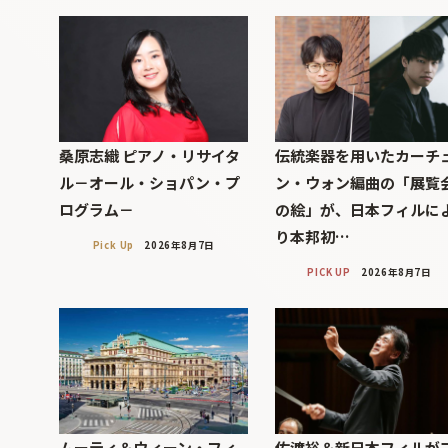
桑原志織 ピアノ・リサイタ
伝統楽器を用いたカーチ
ル－オール・ショパン・プ
ン・ウォン編曲の「展覧
ログラム－
の絵」が、日本フィルに
り本邦初…
Pick Up
2026年8月7日
PICK UP
2026年8月7日
ムーティ＆ウィーン・フィ
佐渡裕＆新日本フィルが