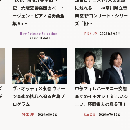
巨
史・大阪交響楽団のベート
に触れる──神奈川県立音
ーヴェン・ピアノ協奏曲全
楽堂 新コンサート・シリー
集 Vo…
ズ「朝…
New Release Selection
PICK UP
2026年8月4日
2026年8月4日
ヴ
ヴィオッティ×東響 ウィー
中部フィルハーモニー交響
が
ン音楽の核心へ迫る古典プ
楽団のイチオシ！ 新しいシ
ログラム
ェフ、藤岡幸夫の真骨頂！
PICK UP
2026年8月1日
注目公演
2026年7月31日