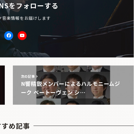
NSをフォローする
ク音楽情報をお届けします
itter
facebook
Youtube
次の記事
N響精鋭メンバーによるハルモニームジ
ーク ベートーヴェン シ…
すすめ記事