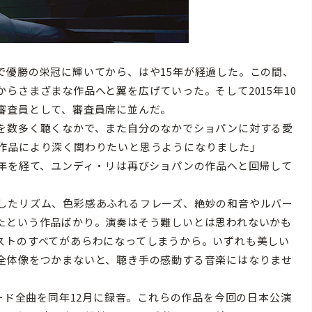
優勝の栄冠に輝いてから、はや15年が経過した。この間、
らさまざまな作品へと翼を広げていった。そして2015年10
審査員として、審査員席に並んだ。
を数多く聴くなかで、また自分のなかでショパンに対する愛
作品により深く関わりたいと思うようになりました」
年を経て、ユンディ・リは再びショパンの作品へと回帰して
したリズム、色彩感あふれるフレーズ、絶妙の和音やルバー
たという作品ばかり。演奏はそう難しいとは思われないかも
ストのすべてがあらわになってしまうから。いずれも美しい
全体像をつかまないと、聴き手の感動する音楽にはなりませ
ード全曲を同年12月に録音。これらの作品を今回の日本公演