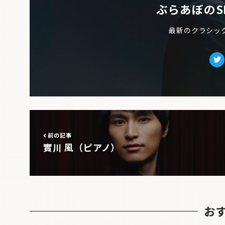
ぶらあぼのS
最新のクラシッ
Tw
前の記事
實川 風（ピアノ）
お