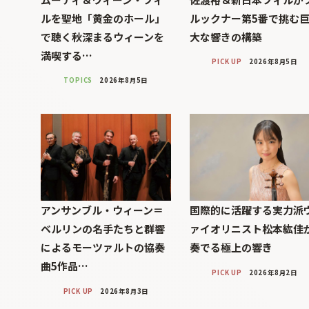
ルを聖地「黄金のホール」
ルックナー第5番で挑む
で聴く秋深まるウィーンを
大な響きの構築
満喫する…
PICK UP
2026年8月5日
TOPICS
2026年8月5日
アンサンブル・ウィーン＝
国際的に活躍する実力派
ベルリンの名手たちと群響
ァイオリニスト松本紘佳
によるモーツァルトの協奏
奏でる極上の響き
曲5作品…
PICK UP
2026年8月2日
PICK UP
2026年8月3日