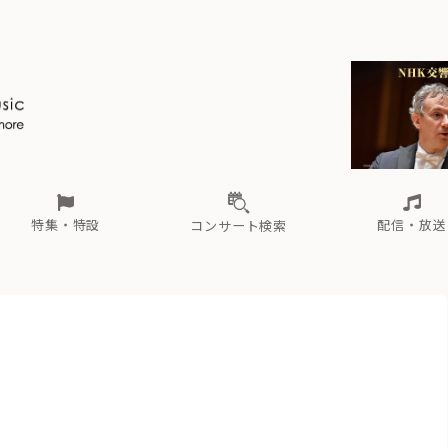
ール
（毎月更新）
東
電子版（無料・月刊）
トピックス
関西
フェスタサマーミューザKAWASAKI 2026
北海道・東北
注目公演
配布場所
インタビュー
中部
定期購読
中国・四国
CD新譜
N響＆東響 《7つ
九州・沖縄
書籍近刊
ロが推す！間違いないオーケストラコンサート
過去の特集
の先と
ブ配信スケジュール
さ
オーケストラの楽屋から
た
な
有料ライブ配信スケジュール
は
ま
や
海の向こうの音楽家
ら
わ
Aからの
載
特集・特設
配信・放送
コンサート検索
ール
（毎月更新）
東
電子版（無料・月刊）
トピックス
関西
フェスタサマーミューザKAWASAKI 2026
北海道・東北
注目公演
配布場所
インタビュー
中部
定期購読
中国・四国
CD新譜
N響＆東響 《7つ
九州・沖縄
書籍近刊
ロが推す！間違いないオーケストラコンサート
過去の特集
の先と
ブ配信スケジュール
さ
オーケストラの楽屋から
た
な
有料ライブ配信スケジュール
は
ま
や
海の向こうの音楽家
ら
わ
Aからの
載