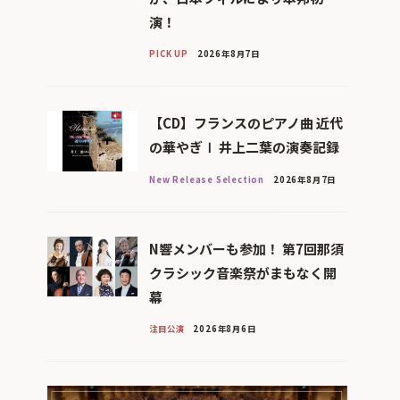
演！
PICK UP
2026年8月7日
【CD】フランスのピアノ曲 近代
の華やぎⅠ 井上二葉の演奏記録
New Release Selection
2026年8月7日
N響メンバーも参加！ 第7回那須
クラシック音楽祭がまもなく開
幕
注目公演
2026年8月6日