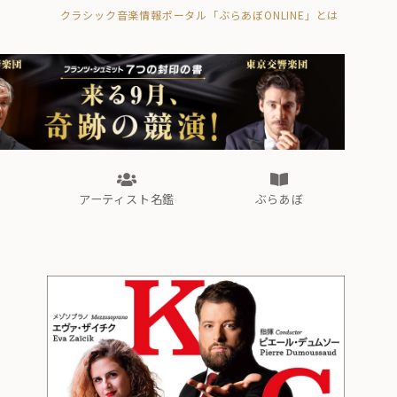
クラシック音楽情報ポータル「ぶらあぼONLINE」とは
の封印の書》
海外公演
FROM編集部
眺望
ぶらあぼブラス！
フォルテピアノ・オデッセイ
アーティスト名鑑
ぶらあぼ
の封印の書》
海外公演
FROM編集部
眺望
ぶらあぼブラス！
フォルテピアノ・オデッセイ