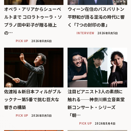
オペラ・アリアからシューベ
ウィーン在住のバスバリトン
ルトまで コロラトゥーラ・ソ
平野和が語る混沌の時代に響
プラノ田中彩子が贈る極上
く「7つの封印の書」
の…
INTERVIEW
2026年8月5日
PICK UP
2026年8月6日
佐渡裕＆新日本フィルがブル
注目ピアニスト3人の素顔に
ックナー第5番で挑む巨大な
触れる──神奈川県立音楽堂
響きの構築
新コンサート・シリーズ
「朝…
PICK UP
2026年8月5日
PICK UP
2026年8月4日