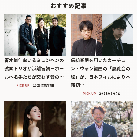
おすすめ記事
青木尚佳率いるミュンヘンの
伝統楽器を用いたカーチュ
弦楽トリオが浜離宮朝日ホー
ン・ウォン編曲の「展覧会の
ルへ――名手たちが交わす音の…
絵」が、日本フィルにより本
邦初…
PICK UP
2026年8月8日
PICK UP
2026年8月7日