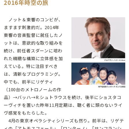
2016年時空の旅
ノット＆東響のコンビが、
ますます刺激的だ。2014年
東響の音楽監督に就任したノ
ットは、意欲的な取り組みを
続け、前任者スダーンに培わ
れた精緻な構築に立体感を加
えている。特に注目すべき
は、清新なプログラミング。
中でも、前半にリゲティ
（100台のメトロノームの作
品）→バッハ→R.シュトラウスを続け、後半にショスタコ
ーヴィチを置いた昨年11月定期は、聴く者に類のないライ
ヴ感覚をもたらした。
4月の東京オペラシティシリーズも然り。前半は、リゲテ
ィの「アトモスフェール」「ロンターノ」「サンフランシ