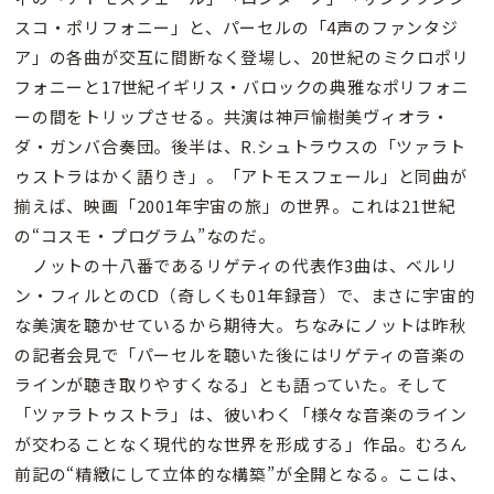
スコ・ポリフォニー」と、パーセルの「4声のファンタジ
ア」の各曲が交互に間断なく登場し、20世紀のミクロポリ
フォニーと17世紀イギリス・バロックの典雅なポリフォニ
ーの間をトリップさせる。共演は神戸愉樹美ヴィオラ・
ダ・ガンバ合奏団。後半は、R.シュトラウスの「ツァラト
ゥストラはかく語りき」。「アトモスフェール」と同曲が
揃えば、映画「2001年宇宙の旅」の世界。これは21世紀
の“コスモ・プログラム”なのだ。
ノットの十八番であるリゲティの代表作3曲は、ベルリ
ン・フィルとのCD（奇しくも01年録音）で、まさに宇宙的
な美演を聴かせているから期待大。ちなみにノットは昨秋
の記者会見で「パーセルを聴いた後にはリゲティの音楽の
ラインが聴き取りやすくなる」とも語っていた。そして
「ツァラトゥストラ」は、彼いわく「様々な音楽のライン
が交わることなく現代的な世界を形成する」作品。むろん
前記の“精緻にして立体的な構築”が全開となる。ここは、