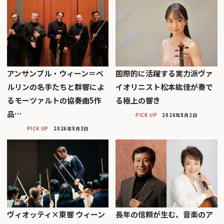
アンサンブル・ウィーン＝ベ
国際的に活躍する実力派ヴァ
ルリンの名手たちと群響によ
イオリニスト松本紘佳が奏で
るモーツァルトの協奏曲5作
る極上の響き
品…
PICK UP
2026年8月2日
PICK UP
2026年8月3日
ヴィオッティ×東響 ウィーン
長年の信頼が生む、音楽のア