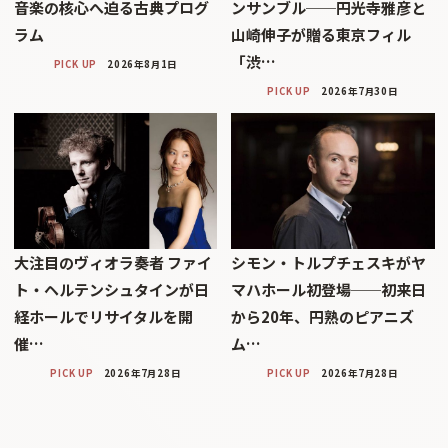
音楽の核心へ迫る古典プログ
ンサンブル──円光寺雅彦と
ラム
山崎伸子が贈る東京フィル
「渋…
PICK UP
2026年8月1日
PICK UP
2026年7月30日
大注目のヴィオラ奏者 ファイ
シモン・トルプチェスキがヤ
ト・ヘルテンシュタインが日
マハホール初登場──初来日
経ホールでリサイタルを開
から20年、円熟のピアニズ
催…
ム…
PICK UP
2026年7月28日
PICK UP
2026年7月28日