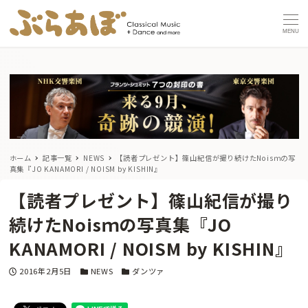
MENU
ホーム
記事一覧
NEWS
【読者プレゼント】篠山紀信が撮り続けたNoisｍの写
真集『JO KANAMORI / NOISM by KISHIN』
【読者プレゼント】篠山紀信が撮り
続けたNoisｍの写真集『JO
KANAMORI / NOISM by KISHIN』
投稿日
カテゴリー
カテゴリー
2016年2月5日
NEWS
ダンツァ