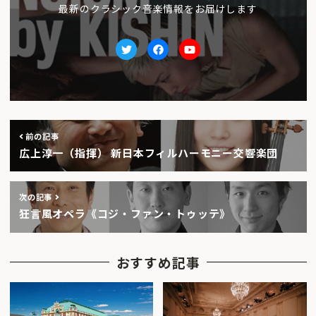
最新のクラシック音楽情報をお届けします
Twitter
facebook
Youtube
前の記事
広上淳一（指揮） 新日本フィルハーモニー交響楽団
次の記事
狂言風オペラ《コジ・ファン・トゥッテ》
おすすめ記事