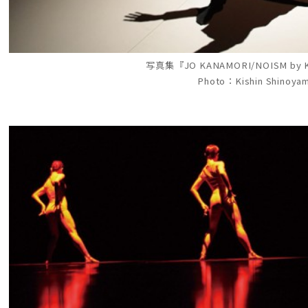
写真集『JO KANAMORI/NOISM by
Photo：Kishin Shinoya