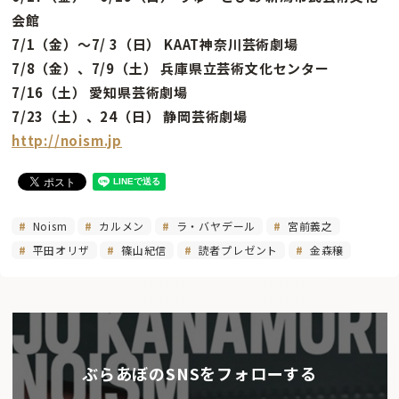
会館
7/1（金）〜7/ 3（日） KAAT神奈川芸術劇場
7/8（金）、7/9（土） 兵庫県立芸術文化センター
7/16（土） 愛知県芸術劇場
7/23（土）、24（日） 静岡芸術劇場
http://noism.jp
Noism
カルメン
ラ・バヤデール
宮前義之
平田オリザ
篠山紀信
読者プレゼント
金森穣
ぶらあぼのSNSをフォローする