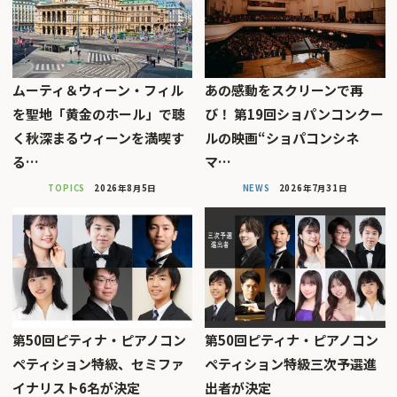
ムーティ＆ウィーン・フィル
あの感動をスクリーンで再
を聖地「黄金のホール」で聴
び！ 第19回ショパンコンクー
く秋深まるウィーンを満喫す
ルの映画“ショパコンシネ
る…
マ…
TOPICS
2026年8月5日
NEWS
2026年7月31日
第50回ピティナ・ピアノコン
第50回ピティナ・ピアノコン
ペティション特級、セミファ
ペティション特級三次予選進
イナリスト6名が決定
出者が決定