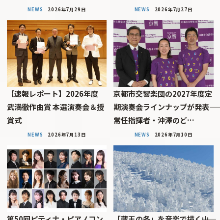
NEWS
2026年7月29日
NEWS
2026年7月27日
【速報レポート】2026年度
京都市交響楽団の2027年度定
武満徹作曲賞 本選演奏会＆授
期演奏会ラインナップが発表――
賞式
常任指揮者・沖澤のど…
NEWS
2026年7月13日
NEWS
2026年7月10日
第50回ピティナ・ピアノコン
「蔵王の冬」を音楽で描く――山