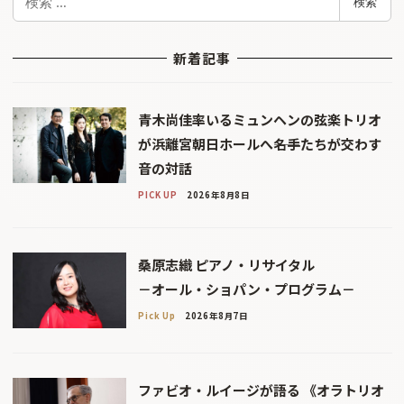
検索
索
新着記事
青木尚佳率いるミュンヘンの弦楽トリオ
が浜離宮朝日ホールへ――名手たちが交わす
音の対話
PICK UP
2026年8月8日
桑原志織 ピアノ・リサイタル
－オール・ショパン・プログラム－
Pick Up
2026年8月7日
ファビオ・ルイージが語る 《オラトリオ