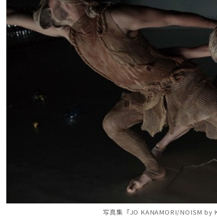
写真集『JO KANAMORI/NOISM by