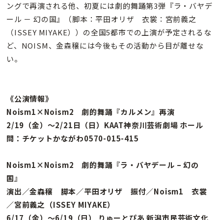
ングで再演される他、初夏には劇的舞踊第3弾『ラ・バヤデ
ール － 幻の国』（脚本：平田オリザ 衣裳：宮前義之
（ISSEY MIYAKE））の全国5都市での上演が予定されるな
ど、NOISM、金森穣には今後もその活動から目が離せな
い。
《公演情報》
Noism1×Noism2 劇的舞踊『カルメン』再演
2/19（金）〜2/21日（日）KAAT神奈川芸術劇場 ホール
問：チケットかながわ0570-015-415
Noism1×Noism2 劇的舞踊『ラ・バヤデール – 幻の
国』
演出／金森穣 脚本／平田オリザ 振付／Noism1 衣裳
／宮前義之（ISSEY MIYAKE）
6/17（金）〜6/19（日） りゅーとぴあ 新潟市民芸術文化