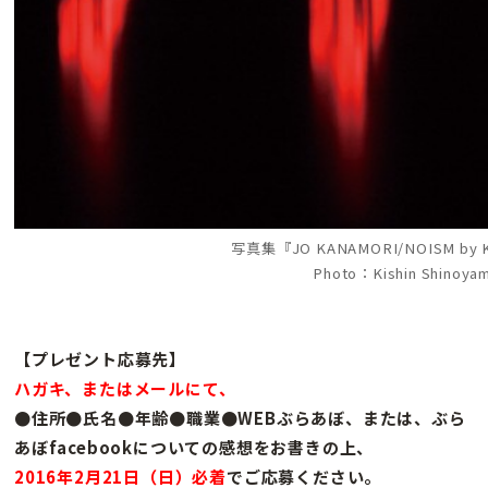
写真集『JO KANAMORI/NOISM by
Photo：Kishin Shinoya
【プレゼント応募先】
ハガキ、またはメールにて、
●住所●氏名●年齢●職業●WEBぶらあぼ、または、ぶら
あぼfacebookについての感想をお書きの上、
2016年2月21日（日）必着
でご応募ください。