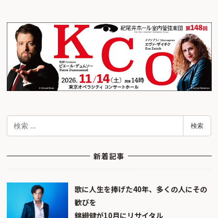
検
検索
索
新着記事
歌に人生を捧げた40年、多くの人にその
歓びを
錦織健が10月にリサイタル