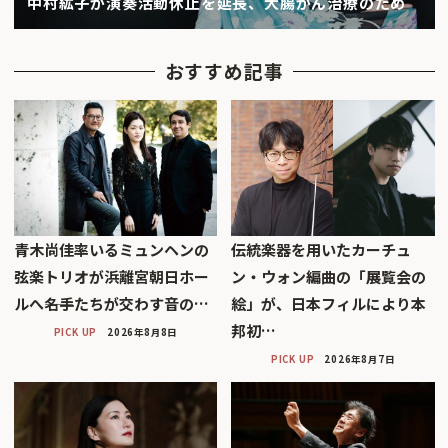
中村紘子が演奏活動休止を延長、大腸がん治療のため
おすすめ記事
青木尚佳率いるミュンヘンの
伝統楽器を用いたカーチュ
弦楽トリオが浜離宮朝日ホー
ン・ウォン編曲の「展覧会の
ルへ――名手たちが交わす音の…
絵」が、日本フィルにより本
邦初…
PICK UP
2026年8月8日
PICK UP
2026年8月7日