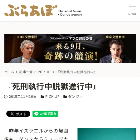
MENU
ホーム
記事一覧
PICK UP
『死刑執行中脱獄進行中』
『死刑執行中脱獄進行中』
投稿日
カテゴリー
カテゴリー
2015年11月10日
PICK UP
ダンツァ
昨年イスラエルからの帰国
後も、ダンスからミュージカ