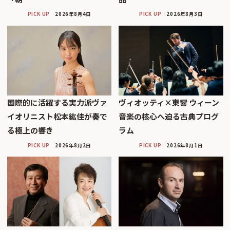
PICK UP
2026年8月4日
PICK UP
2026年8月3日
国際的に活躍する実力派ヴァ
ヴィオッティ×東響 ウィーン
イオリニスト松本紘佳が奏で
音楽の核心へ迫る古典プログ
る極上の響き
ラム
PICK UP
2026年8月2日
PICK UP
2026年8月1日