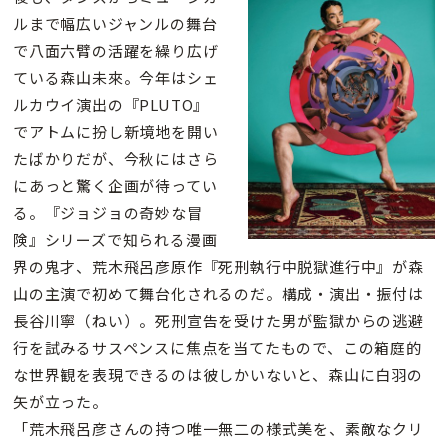
ルまで幅広いジャンルの舞台
で八面六臂の活躍を繰り広げ
ている森山未來。今年はシェ
ルカウイ演出の『PLUTO』
でアトムに扮し新境地を開い
たばかりだが、今秋にはさら
にあっと驚く企画が待ってい
る。『ジョジョの奇妙な冒
険』シリーズで知られる漫画
界の鬼才、荒木飛呂彦原作『死刑執行中脱獄進行中』が森
山の主演で初めて舞台化されるのだ。構成・演出・振付は
長谷川寧（ねい）。死刑宣告を受けた男が監獄からの逃避
行を試みるサスペンスに焦点を当てたもので、この箱庭的
な世界観を表現できるのは彼しかいないと、森山に白羽の
矢が立った。
「荒木飛呂彦さんの持つ唯一無二の様式美を、素敵なクリ