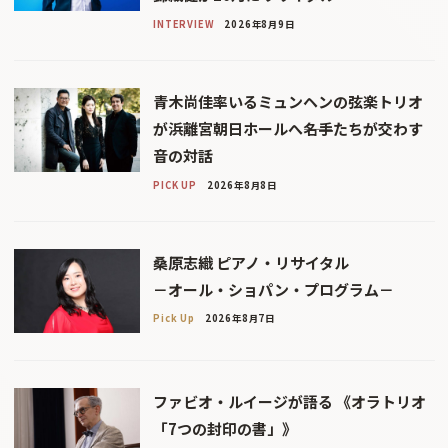
INTERVIEW
2026年8月9日
青木尚佳率いるミュンヘンの弦楽トリオ
が浜離宮朝日ホールへ――名手たちが交わす
音の対話
PICK UP
2026年8月8日
桑原志織 ピアノ・リサイタル
－オール・ショパン・プログラム－
Pick Up
2026年8月7日
ファビオ・ルイージが語る 《オラトリオ
「7つの封印の書」》