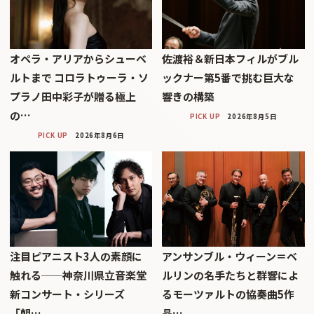
オペラ・アリアからシューベ
佐渡裕＆新日本フィルがブル
ルトまで コロラトゥーラ・ソ
ックナー第5番で挑む巨大な
プラノ田中彩子が贈る極上
響きの構築
の…
PICK UP
2026年8月5日
PICK UP
2026年8月6日
注目ピアニスト3人の素顔に
アンサンブル・ウィーン＝ベ
触れる──神奈川県立音楽堂
ルリンの名手たちと群響によ
新コンサート・シリーズ
るモーツァルトの協奏曲5作
「朝…
品…