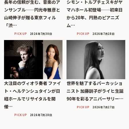
長年の信頼が生む、音楽のア
シモン・トルプチェスキがヤ
ンサンブル──円光寺雅彦と
マハホール初登場──初来日
山崎伸子が贈る東京フィル
から20年、円熟のピアニズ
「渋…
ム…
PICK UP
2026年7月30日
PICK UP
2026年7月28日
大注目のヴィオラ奏者 ファイ
世界を魅了するパーカッショ
ト・ヘルテンシュタインが日
ニスト 加藤訓子がライヒ生誕
経ホールでリサイタルを開
90年を彩るアニバーサリー…
催…
PICK UP
2026年7月27日
PICK UP
2026年7月28日