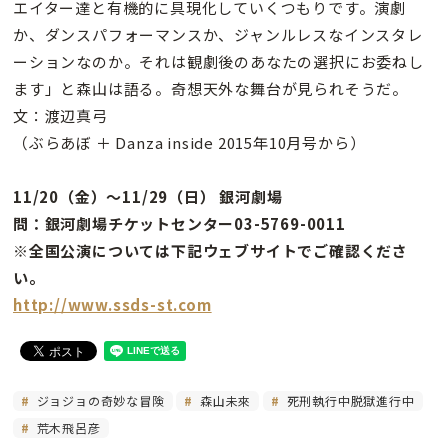
エイター達と有機的に具現化していくつもりです。演劇
か、ダンスパフォーマンスか、ジャンルレスなインスタレ
ーションなのか。それは観劇後のあなたの選択にお委ねし
ます」と森山は語る。奇想天外な舞台が見られそうだ。
文：渡辺真弓
（ぶらあぼ ＋ Danza inside 2015年10月号から）
11/20（金）〜11/29（日） 銀河劇場
問：銀河劇場チケットセンター03-5769-0011
※全国公演については下記ウェブサイトでご確認くださ
い。
http://www.ssds-st.com
ジョジョの奇妙な冒険
森山未來
死刑執行中脱獄進行中
荒木飛呂彦