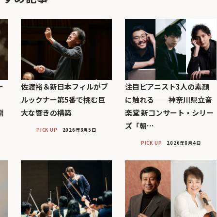
ー
佐渡裕＆新日本フィルがブ
注目ピアニスト3人の素顔
ルックナー第5番で挑む巨
に触れる──神奈川県立音
贈
大な響きの構築
楽堂 新コンサート・シリー
ズ「朝…
PICK UP
2026年8月5日
PICK UP
2026年8月4日