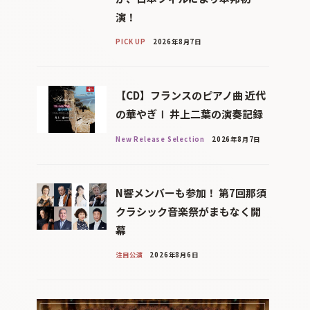
演！
PICK UP
2026年8月7日
【CD】フランスのピアノ曲 近代
の華やぎⅠ 井上二葉の演奏記録
New Release Selection
2026年8月7日
N響メンバーも参加！ 第7回那須
クラシック音楽祭がまもなく開
幕
注目公演
2026年8月6日