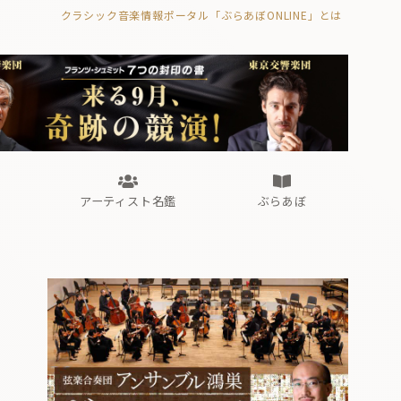
クラシック音楽情報ポータル「ぶらあぼONLINE」とは
の封印の書》
海外公演
FROM編集部
眺望
ぶらあぼブラス！
フォルテピアノ・オデッセイ
アーティスト名鑑
ぶらあぼ
の封印の書》
海外公演
FROM編集部
眺望
ぶらあぼブラス！
フォルテピアノ・オデッセイ