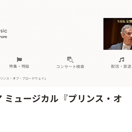
ール
（毎月更新）
東
電子版（無料・月刊）
トピックス
関西
フェスタサマーミューザKAWASAKI 2026
北海道・東北
注目公演
配布場所
インタビュー
中部
定期購読
中国・四国
CD新譜
N響＆東響 《7つ
九州・沖縄
書籍近刊
ロが推す！間違いないオーケストラコンサート
過去の特集
の先と
ブ配信スケジュール
さ
オーケストラの楽屋から
た
な
有料ライブ配信スケジュール
は
ま
や
海の向こうの音楽家
ら
わ
Aからの
載
特集・特設
配信・放送
コンサート検索
プリンス・オブ・ブロードウェイ』
ール
（毎月更新）
東
電子版（無料・月刊）
トピックス
関西
フェスタサマーミューザKAWASAKI 2026
北海道・東北
注目公演
配布場所
インタビュー
中部
定期購読
中国・四国
CD新譜
N響＆東響 《7つ
九州・沖縄
書籍近刊
ア ミュージカル『プリンス・オ
ロが推す！間違いないオーケストラコンサート
過去の特集
の先と
ブ配信スケジュール
さ
オーケストラの楽屋から
た
な
有料ライブ配信スケジュール
は
ま
や
海の向こうの音楽家
ら
わ
Aからの
載