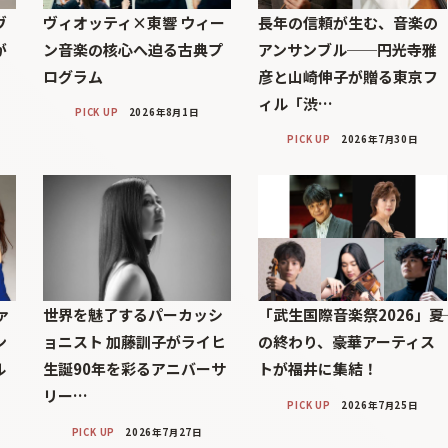
ヴ
ヴィオッティ×東響 ウィー
長年の信頼が生む、音楽の
が
ン音楽の核心へ迫る古典プ
アンサンブル──円光寺雅
ログラム
彦と山崎伸子が贈る東京フ
ィル「渋…
PICK UP
2026年8月1日
PICK UP
2026年7月30日
ァ
世界を魅了するパーカッシ
「武生国際音楽祭2026」――夏
ン
ョニスト 加藤訓子がライヒ
の終わり、豪華アーティス
ル
生誕90年を彩るアニバーサ
トが福井に集結！
リー…
PICK UP
2026年7月25日
PICK UP
2026年7月27日