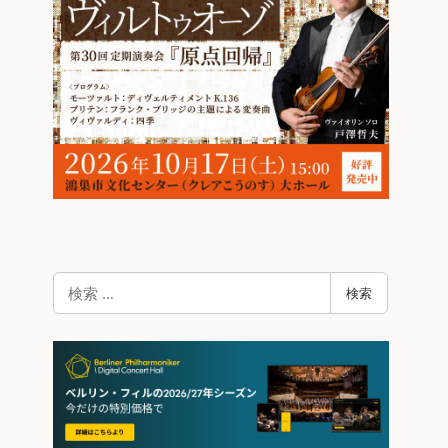
検
検索
索