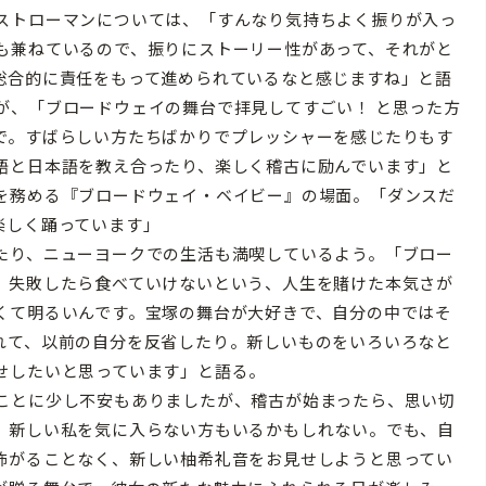
ストローマンについては、「すんなり気持ちよく振りが入っ
も兼ねているので、振りにストーリー性があって、それがと
総合的に責任をもって進められているなと感じますね」と語
が、「ブロードウェイの舞台で拝見してすごい！ と思った方
で。すばらしい方たちばかりでプレッシャーを感じたりもす
語と日本語を教え合ったり、楽しく稽古に励んでいます」と
を務める『ブロードウェイ・ベイビー』の場面。「ダンスだ
楽しく踊っています」
たり、ニューヨークでの生活も満喫しているよう。「ブロー
、失敗したら食べていけないという、人生を賭けた本気さが
くて明るいんです。宝塚の舞台が大好きで、自分の中ではそ
れて、以前の自分を反省したり。新しいものをいろいろなと
せしたいと思っています」と語る。
ことに少し不安もありましたが、稽古が始まったら、思い切
、新しい私を気に入らない方もいるかもしれない。でも、自
怖がることなく、新しい柚希礼音をお見せしようと思ってい