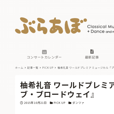
ニュース
ヤマハホ
番組一覧
東京・関
ぶらあぼ
現場のプ
古楽とそ
無料ライ
あ
か
過去の連
コンサートカレンダー
最新記事
ホーム
記事一覧
PICK UP
柚希礼音 ワールドプレミア ミュージカル『
ニュース
ヤマハホ
番組一覧
東京・関
ぶらあぼ
柚希礼音 ワールドプレミ
現場のプ
古楽とそ
無料ライ
あ
か
ブ・ブロードウェイ』
過去の連
投稿日
カテゴリー
カテゴリー
2015年10月21日
PICK UP
ダンツァ