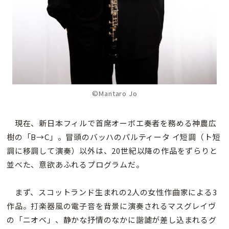
©Mantaro Jo
現在、新日本フィルで首席オーボエ奏者を務める神農広
樹の「B→C」。冒頭のバッハのパルティータ イ短調（ト短
調に移調して演奏）以外は、20世紀以降の作品をずらりと
並べた、意欲あふれるプログラムだ。
まず、スコットランド生まれの2人の女性作曲家による3
作品。打楽器風の電子音を背景に演奏されるマスグレイヴ
の「ニオベ」、静かな抒情のなかに諧謔が差し込まれるグ