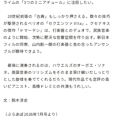
ライムの「3つのミニアチュール」に注目したい。
20世紀前衛の「古典」もしっかり押さえる。数々の技巧
が駆使されるベリオの「セクエンツァ VIIa」。クセナキス
の傑作「ドマーテン」は、打楽器とのデュオで、民族音楽
のように開始、次第に肥沃な音響空間を作り出す。新日本
フィルの同僚、山内創一朗の打楽器と息の合ったアンサン
ブルが期待できよう。
最後に演奏されるのは、ハウエルズのオーボエ・ソナ
タ。英国音楽のリリシズムをそのまま受け継いだしっとり
とした旋律を奏でてくれるだろう。現代作品でも定評の高
いピアニスト、高橋ドレミとの共演もうれしい。
文：鈴木淳史
（ぶらあぼ2026年7月号より）