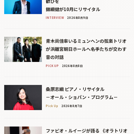
歓びを
錦織健が10月にリサイタル
INTERVIEW
2026年8月9日
青木尚佳率いるミュンヘンの弦楽トリオ
が浜離宮朝日ホールへ――名手たちが交わす
音の対話
PICK UP
2026年8月8日
桑原志織 ピアノ・リサイタル
－オール・ショパン・プログラム－
Pick Up
2026年8月7日
ファビオ・ルイージが語る 《オラトリオ