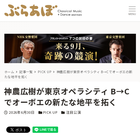
MENU
ホーム
記事一覧
PICK UP
神農広樹が東京オペラシティ B→Cでオーボエの新
たな地平を拓く
神農広樹が東京オペラシティ B→C
でオーボエの新たな地平を拓く
投稿日
カテゴリー
カテゴリー
2026年6月30日
PICK UP
注目公演