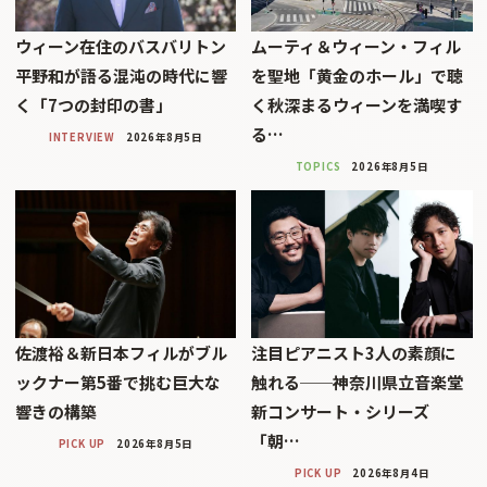
ウィーン在住のバスバリトン
ムーティ＆ウィーン・フィル
平野和が語る混沌の時代に響
を聖地「黄金のホール」で聴
く「7つの封印の書」
く秋深まるウィーンを満喫す
る…
INTERVIEW
2026年8月5日
TOPICS
2026年8月5日
佐渡裕＆新日本フィルがブル
注目ピアニスト3人の素顔に
ックナー第5番で挑む巨大な
触れる──神奈川県立音楽堂
響きの構築
新コンサート・シリーズ
「朝…
PICK UP
2026年8月5日
PICK UP
2026年8月4日