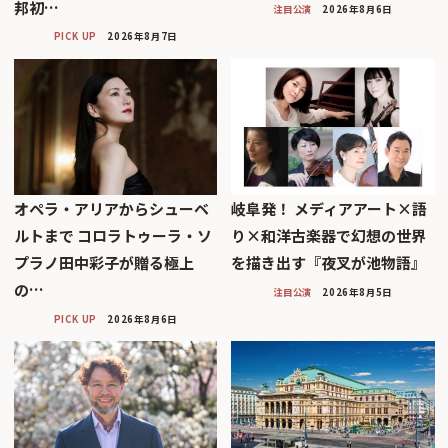
邦初…
注目公演
2026年8月6日
PICK UP
2026年8月7日
オペラ・アリアからシューベ
岐阜発！ メディアアート×語
ルトまで コロラトゥーラ・ソ
り×和洋古楽器で幻想の世界
プラノ田中彩子が贈る極上
を描き出す『夜叉が池物語』
の…
注目公演
2026年8月5日
PICK UP
2026年8月6日