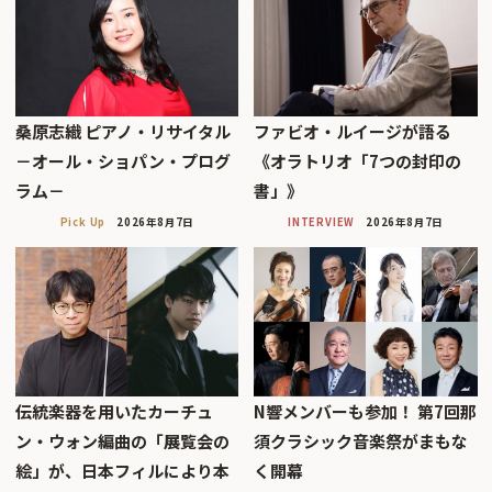
桑原志織 ピアノ・リサイタル
ファビオ・ルイージが語る
－オール・ショパン・プログ
《オラトリオ「7つの封印の
ラム－
書」》
Pick Up
2026年8月7日
INTERVIEW
2026年8月7日
伝統楽器を用いたカーチュ
N響メンバーも参加！ 第7回那
ン・ウォン編曲の「展覧会の
須クラシック音楽祭がまもな
絵」が、日本フィルにより本
く開幕