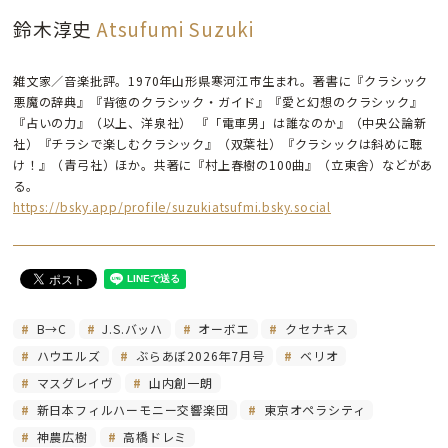
鈴木淳史
Atsufumi Suzuki
雑文家／音楽批評。1970年山形県寒河江市生まれ。著書に『クラシック
悪魔の辞典』『背徳のクラシック・ガイド』『愛と幻想のクラシック』
『占いの力』（以上、洋泉社） 『「電車男」は誰なのか』（中央公論新
社）『チラシで楽しむクラシック』（双葉社）『クラシックは斜めに聴
け！』（青弓社）ほか。共著に『村上春樹の100曲』（立東舎）などがあ
る。
https://bsky.app/profile/suzukiatsufmi.bsky.social
B→C
J.S.バッハ
オーボエ
クセナキス
ハウエルズ
ぶらあぼ2026年7月号
ベリオ
マスグレイヴ
山内創一朗
新日本フィルハーモニー交響楽団
東京オペラシティ
神農広樹
高橋ドレミ