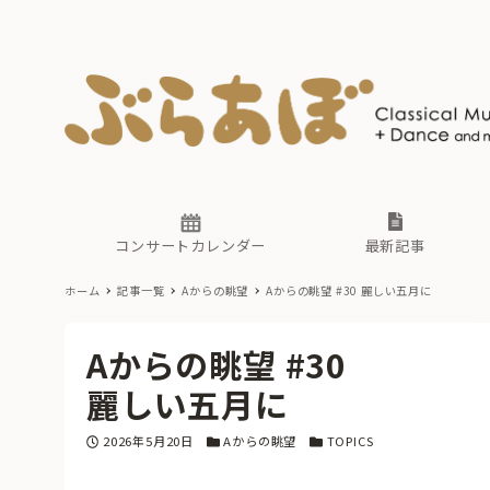
ニュース
ヤマハホ
番組一覧
東京・関
ぶらあぼ
現場のプ
古楽とそ
無料ライ
あ
か
過去の連
コンサートカレンダー
最新記事
ホーム
記事一覧
Aからの眺望
Aからの眺望 #30
麗しい五月に
ニュース
ヤマハホ
番組一覧
東京・関
ぶらあぼ
Aからの眺望 #30
現場のプ
古楽とそ
無料ライ
あ
か
麗しい五月に
過去の連
投稿日
カテゴリー
カテゴリー
2026年5月20日
Aからの眺望
TOPICS