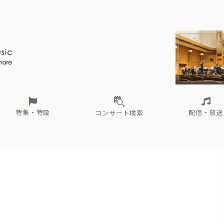
ール
（毎月更新）
東
電子版（無料・月刊）
トピックス
関西
フェスタサマーミューザKAWASAKI 2026
北海道・東北
注目公演
配布場所
インタビュー
中部
定期購読
中国・四国
CD新譜
N響＆東響 《7つ
九州・沖縄
書籍近刊
ロが推す！間違いないオーケストラコンサート
過去の特集
の先と
ブ配信スケジュール
さ
オーケストラの楽屋から
た
な
有料ライブ配信スケジュール
は
ま
や
海の向こうの音楽家
ら
わ
Aからの
載
特集・特設
配信・放送
コンサート検索
ール
（毎月更新）
東
電子版（無料・月刊）
トピックス
関西
フェスタサマーミューザKAWASAKI 2026
北海道・東北
注目公演
配布場所
インタビュー
中部
定期購読
中国・四国
CD新譜
N響＆東響 《7つ
九州・沖縄
書籍近刊
ロが推す！間違いないオーケストラコンサート
過去の特集
の先と
ブ配信スケジュール
さ
オーケストラの楽屋から
た
な
有料ライブ配信スケジュール
は
ま
や
海の向こうの音楽家
ら
わ
Aからの
載