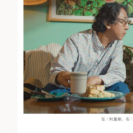
左：
利重剛、右