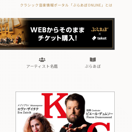
クラシック音楽情報ポータル「ぶらあぼONLINE」とは
の封印の書》
海外公演
FROM編集部
眺望
ぶらあぼブラス！
フォルテピアノ・オデッセイ
アーティスト名鑑
ぶらあぼ
の封印の書》
海外公演
FROM編集部
眺望
ぶらあぼブラス！
フォルテピアノ・オデッセイ