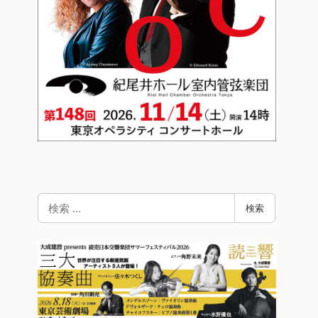
検
検索
索