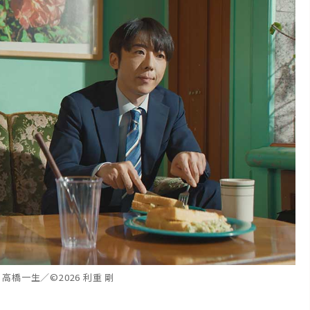
：
高橋一生／©2026 利重 剛