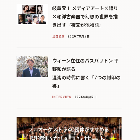
岐阜発！ メディアアート×語り
×和洋古楽器で幻想の世界を描
き出す『夜叉が池物語』
注目公演
2026年8月5日
ウィーン在住のバスバリトン 平
野和が語る
混沌の時代に響く「7つの封印の
書」
INTERVIEW
2026年8月5日