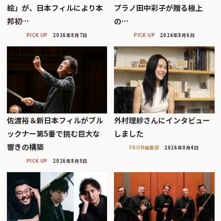
絵」が、日本フィルにより本
プラノ田中彩子が贈る極上
邦初…
の…
PICK UP
2026年8月7日
PICK UP
2026年8月6日
佐渡裕＆新日本フィルがブル
外村理紗さんにインタビュー
ックナー第5番で挑む巨大な
しました
響きの構築
FROM編集部
2026年8月4日
PICK UP
2026年8月5日