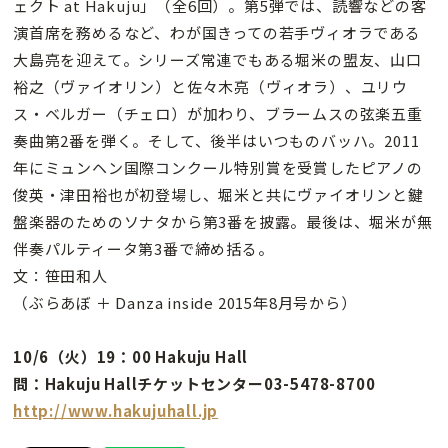
ェクト at Hakuju」（全6回）。第5弾では、読響などの客
演首席を務めるなど、わが国きっての若手ヴィオラである
大島亮を迎えて。シリーズ常連でもある堀米の盟友、山口
裕之（ヴァイオリン）と佐々木亮（ヴィオラ）、ユリウ
ス・ベルガー（チェロ）が加わり、ブラームスの弦楽五重
奏曲第2番を弾く。そして、後半はいつものバッハ。2011
年にミュンヘン国際コンクール特別賞を受賞したピアノの
俊英・津田裕也が初登場し、堀米と共にヴァイオリンと鍵
盤楽器のためのソナタから第3番を披露。最後は、堀米が無
伴奏パルティータ第3番で締め括る。
文：笹田和人
（ぶらあぼ ＋ Danza inside 2015年8月号から）
10/6（火）19：00 Hakuju Hall
問：Hakuju Hallチケットセンター03-5478-8700
http://www.hakujuhall.jp