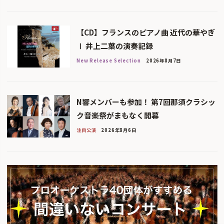
【CD】フランスのピアノ曲 近代の華やぎ
Ⅰ 井上二葉の演奏記録
New Release Selection
2026年8月7日
N響メンバーも参加！ 第7回那須クラシッ
ク音楽祭がまもなく開幕
注目公演
2026年8月6日