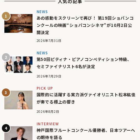
人気の記事
NEWS
あの感動をスクリーンで再び！ 第19回ショパンコ
ンクールの映画“ショパコンシネマ”が10月2日公
開決定
2026年7月31日
NEWS
第50回ピティナ・ピアノコンペティション特級、
セミファイナリスト6名が決定
2026年7月29日
PICK UP
国際的に活躍する実力派ヴァイオリニスト松本紘佳
が奏でる極上の響き
2026年8月2日
INTERVIEW
神戸国際フルートコンクール優勝者、日本ツアーへ
の期待を語る