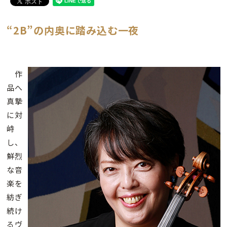
“2B”の内奥に踏み込む一夜
作
品へ
真摯
に対
峙
し、
鮮烈
な音
楽を
紡ぎ
続け
るヴ