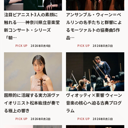
注目ピアニスト3人の素顔に
アンサンブル・ウィーン＝ベ
触れる──神奈川県立音楽堂
ルリンの名手たちと群響によ
新コンサート・シリーズ
るモーツァルトの協奏曲5作
「朝…
品…
PICK UP
2026年8月4日
PICK UP
2026年8月3日
国際的に活躍する実力派ヴァ
ヴィオッティ×東響 ウィーン
イオリニスト松本紘佳が奏で
音楽の核心へ迫る古典プログ
る極上の響き
ラム
PICK UP
2026年8月2日
PICK UP
2026年8月1日