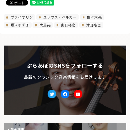
ヴァイオリン
ユリウス・ベルガー
佐々木亮
堀米ゆず子
大島亮
山口裕之
津田裕也
ぶらあぼのSNSをフォローする
最新のクラシック音楽情報をお届けします
Twitter
facebook
Youtube
前の記事