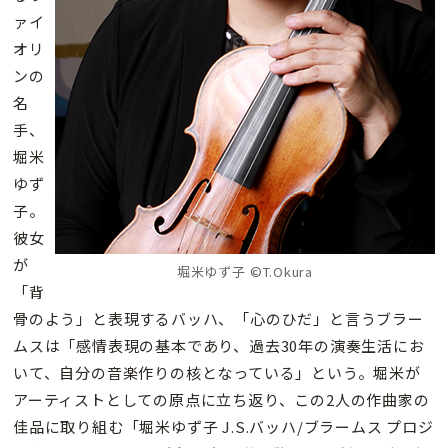
ァイ
オリ
ンの
名
手、
堀米
ゆず
子。
彼女
が
堀米ゆず子 ©T.Okura
「背
骨のよう」と表現するバッハ、「心のひだ」と言うブラー
ムスは「感情表現の基本であり、過去30年の演奏生活にお
いて、自分の音楽作りの核となっている」という。堀米が
アーティストとしての原点に立ち返り、この2人の作曲家の
佳品に取り組む「堀米ゆず子 J.S.バッハ/ブラームス プロジ