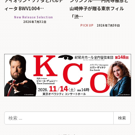
ァイオリン・ソナタとパルテ
ンサンブル──円光寺雅彦と
ィータ BWV1004…
山崎伸子が贈る東京フィル
「渋…
New Release Selection
2026年7月31日
PICK UP
2026年7月30日
検
検索
索