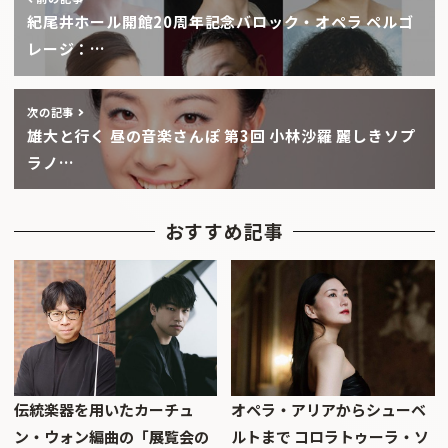
紀尾井ホール開館20周年記念バロック・オペラ ペルゴ
レージ：…
次の記事
雄大と行く 昼の音楽さんぽ 第3回 小林沙羅 麗しきソプ
ラノ…
おすすめ記事
伝統楽器を用いたカーチュ
オペラ・アリアからシューベ
ン・ウォン編曲の「展覧会の
ルトまで コロラトゥーラ・ソ