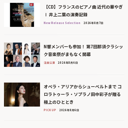
【CD】フランスのピアノ曲 近代の華やぎ
Ⅰ 井上二葉の演奏記録
New Release Selection
2026年8月7日
N響メンバーも参加！ 第7回那須クラシッ
ク音楽祭がまもなく開幕
注目公演
2026年8月6日
オペラ・アリアからシューベルトまで コ
ロラトゥーラ・ソプラノ田中彩子が贈る
極上のひととき
PICK UP
2026年8月6日