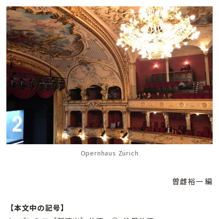
Opernhaus Zürich
曽雌裕一 編
【本文中の記号】