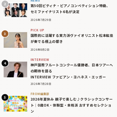
NEWS
第50回ピティナ・ピアノコンペティション特級、
セミファイナリスト6名が決定
2026年7月29日
PICK UP
国際的に活躍する実力派ヴァイオリニスト松本紘佳
が奏でる極上の響き
2026年8月2日
INTERVIEW
神戸国際フルートコンクール優勝者、日本ツアーへ
の期待を語る
INTERVIEW ファビアン・ヨハネス・エッガー
2026年7月28日
FROM編集部
2026年夏休み 親子で楽しむ♪クラシックコンサー
ト｜0歳OK・体験型・本格派 おすすめセレクショ
ン