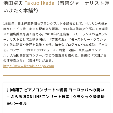
池田卓夫
Takuo Ikeda
（音楽ジャーナリスト＠
いけたく本舗®︎）
1988年、日本経済新聞社フランクフルト支局長として、ベルリンの壁崩
壊からドイツ統一までを現地より報道。1993年以降は文化部にて音楽担
当の編集委員を長く務める。2018年に退職後、フリーランスの音楽ジャ
ーナリストとして活動を開始。『音楽の友』『モーストリー・クラシッ
ク』等に記事や批評を執筆する他、演奏会プログラムやCD解説も手掛け
る。コンサートやCDのプロデュース、司会・通訳、東京音楽コンクー
ル、大阪国際音楽コンクールなどの審査員も務める。著書に『天国から
の演奏家たち』（青林堂）がある。
https://www.iketakuhonpo.com
川﨑翔子 ピアノコンサート～饗宴 ヨーロッパへの誘い
– ぶらあぼONLINEコンサート検索 | クラシック音楽情
報ポータル