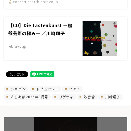
concert-search.ebravo.jp
【CD】Die Tastenkunst ―鍵
盤芸術の極み― ／川﨑翔子
ebravo.jp
ショパン
ドビュッシー
ピアノ
ぶらあぼ2025年8月号
リゲティ
妙音舎
川﨑翔子