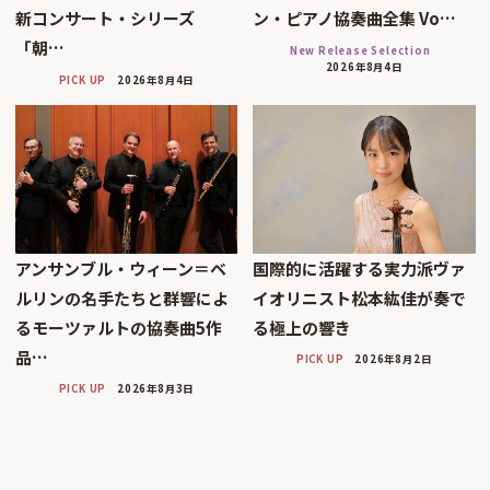
新コンサート・シリーズ
ン・ピアノ協奏曲全集 Vo…
「朝…
New Release Selection
2026年8月4日
PICK UP
2026年8月4日
アンサンブル・ウィーン＝ベ
国際的に活躍する実力派ヴァ
ルリンの名手たちと群響によ
イオリニスト松本紘佳が奏で
るモーツァルトの協奏曲5作
る極上の響き
品…
PICK UP
2026年8月2日
PICK UP
2026年8月3日