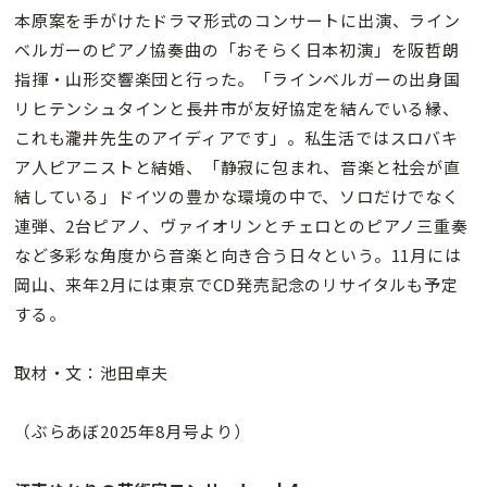
本原案を手がけたドラマ形式のコンサートに出演、ライン
ベルガーのピアノ協奏曲の「おそらく日本初演」を阪哲朗
指揮・山形交響楽団と行った。「ラインベルガーの出身国
リヒテンシュタインと長井市が友好協定を結んでいる縁、
これも瀧井先生のアイディアです」。私生活ではスロバキ
ア人ピアニストと結婚、「静寂に包まれ、音楽と社会が直
結している」ドイツの豊かな環境の中で、ソロだけでなく
連弾、2台ピアノ、ヴァイオリンとチェロとのピアノ三重奏
など多彩な角度から音楽と向き合う日々という。11月には
岡山、来年2月には東京でCD発売記念のリサイタルも予定
する。
取材・文：池田卓夫
（ぶらあぼ2025年8月号より）