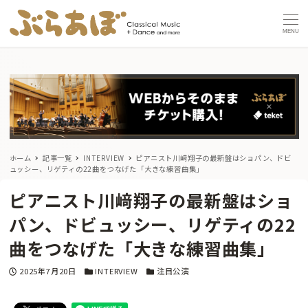
MENU
ホーム
記事一覧
INTERVIEW
ピアニスト川﨑翔子の最新盤はショパン、ドビ
ュッシー、リゲティの22曲をつなげた「大きな練習曲集」
ピアニスト川﨑翔子の最新盤はショ
パン、ドビュッシー、リゲティの22
曲をつなげた「大きな練習曲集」
投稿日
カテゴリー
カテゴリー
2025年7月20日
INTERVIEW
注目公演