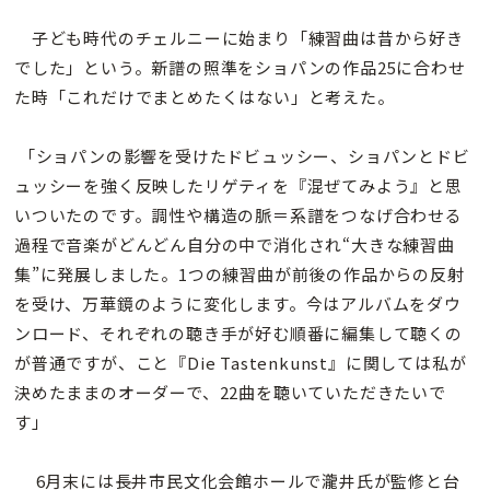
子ども時代のチェルニーに始まり「練習曲は昔から好き
でした」という。新譜の照準をショパンの作品25に合わせ
た時「これだけでまとめたくはない」と考えた。
「ショパンの影響を受けたドビュッシー、ショパンとドビ
ュッシーを強く反映したリゲティを『混ぜてみよう』と思
いついたのです。調性や構造の脈＝系譜をつなげ合わせる
過程で音楽がどんどん自分の中で消化され“大きな練習曲
集”に発展しました。1つの練習曲が前後の作品からの反射
を受け、万華鏡のように変化します。今はアルバムをダウ
ンロード、それぞれの聴き手が好む順番に編集して聴くの
が普通ですが、こと『Die Tastenkunst』に関しては私が
決めたままのオーダーで、22曲を聴いていただきたいで
す」
6月末には長井市民文化会館ホールで瀧井氏が監修と台