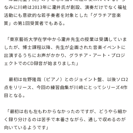
なみに川﨑は2013年に瀧井氏が創設、演奏だけでなく福祉
活動にも意欲的な若手奏者を対象とした「グラチア音楽
賞」の第1回受賞者でもある。
「東京藝術大学在学中から瀧井先生の授業は受講していま
したが、博士課程以降、先生が企画された音楽イベントに
出演するうちにお声がかかり、グラチア・アート・プロジ
ェクトでのCD録音が始まりました」
最初は佐野隆哉（ピアノ）とのジョイント盤、以後ソロ2
点をリリース、今回の練習曲集が川
﨑にとってシリーズ4作
目となる。
「最初は右も左もわからなかったのですが、どうやら細か
く録り分けるのは苦手で本番さながら、通しで収めるのが
向いているようです」