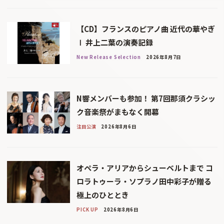
【CD】フランスのピアノ曲 近代の華やぎ
Ⅰ 井上二葉の演奏記録
New Release Selection
2026年8月7日
N響メンバーも参加！ 第7回那須クラシッ
ク音楽祭がまもなく開幕
注目公演
2026年8月6日
オペラ・アリアからシューベルトまで コ
ロラトゥーラ・ソプラノ田中彩子が贈る
極上のひととき
PICK UP
2026年8月6日