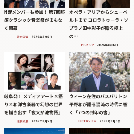
N響メンバーも参加！ 第7回那
オペラ・アリアからシューベ
須クラシック音楽祭がまもな
ルトまで コロラトゥーラ・ソ
く開幕
プラノ田中彩子が贈る極上
の…
注目公演
2026年8月6日
PICK UP
2026年8月6日
岐阜発！ メディアアート×語
ウィーン在住のバスバリトン
り×和洋古楽器で幻想の世界
平野和が語る混沌の時代に響
を描き出す『夜叉が池物語』
く「7つの封印の書」
注目公演
2026年8月5日
INTERVIEW
2026年8月5日