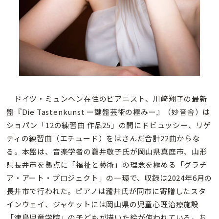
ドイツ・ミュンヘン在住のピアニスト、川﨑翔子の最新
盤『Die Tastenkunst ー鍵盤芸術の極みー』（妙音舎）は
ショパン「12の練習曲 作品25」の間にドビュッシー、リゲ
ティの練習曲（エチュード）をはさんだ合計22曲からな
る。本盤は、音楽学者の瀧井敬子氏が岡山県真庭市、山形
県長井市を拠点に「福祉と藝術」の理念を極める「グラチ
ア・アート・プロジェクト」の一環で、収録は2024年6月の
長井市で行われた。ピアノは瀧井氏が同市に寄贈したスタ
インウェイ、ジャケットには岡山県の児童心理治療施設
「津島児童学院」の子どもが描いた絵が使われている。ち