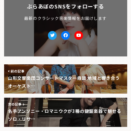
ぶらあぼのSNSをフォローする
最新のクラシック音楽情報をお届けします
Twitter
facebook
Youtube
前の記事
山形交響楽団コンサートマスター鼎談 地域と響き合う
オーケスト…
次の記事
名手アンソニー・ロマニウクが3種の鍵盤楽器で魅せる
ソロ・リサ…