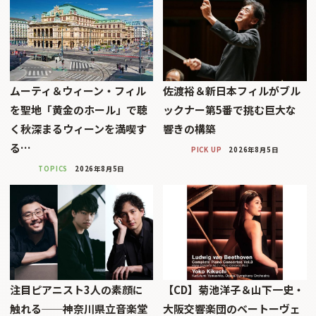
ムーティ＆ウィーン・フィル
佐渡裕＆新日本フィルがブル
を聖地「黄金のホール」で聴
ックナー第5番で挑む巨大な
く秋深まるウィーンを満喫す
響きの構築
る…
PICK UP
2026年8月5日
TOPICS
2026年8月5日
注目ピアニスト3人の素顔に
【CD】菊池洋子＆山下一史・
触れる──神奈川県立音楽堂
大阪交響楽団のベートーヴェ