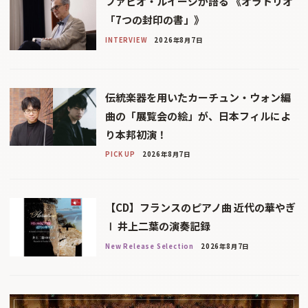
ファビオ・ルイージが語る 《オラトリオ
「7つの封印の書」》
INTERVIEW
2026年8月7日
伝統楽器を用いたカーチュン・ウォン編
曲の「展覧会の絵」が、日本フィルによ
り本邦初演！
PICK UP
2026年8月7日
【CD】フランスのピアノ曲 近代の華やぎ
Ⅰ 井上二葉の演奏記録
New Release Selection
2026年8月7日