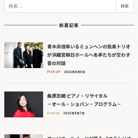
検
検索
索
新着記事
青木尚佳率いるミュンヘンの弦楽トリオ
が浜離宮朝日ホールへ――名手たちが交わす
音の対話
PICK UP
2026年8月8日
桑原志織 ピアノ・リサイタル
－オール・ショパン・プログラム－
Pick Up
2026年8月7日