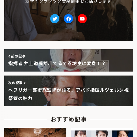
最新のクラシック音楽情報をお届けします
Twitter
facebook
Youtube
前の記事
指揮者 井上道義が、てるてる坊主に変身！？
次の記事
ヘフリガー芸術総監督が語る、アバド指揮ルツェルン祝
祭管の魅力
おすすめ記事