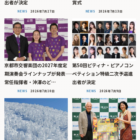
出者が決定
賞式
NEWS
2026年7月27日
NEWS
2026年7月13日
京都市交響楽団の2027年度定
第50回ピティナ・ピアノコン
期演奏会ラインナップが発表――
ペティション特級二次予選進
常任指揮者・沖澤のど…
出者が決定
NEWS
2026年7月10日
NEWS
2026年7月9日