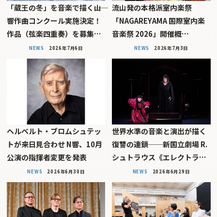
「蔵王の冬」を音楽で描く――山
流山発の本格派室内楽祭
響作曲コンクール実施決定！
「NAGAREYAMA 国際室内楽
作品（弦楽四重奏）を募集…
音楽祭 2026」開催概…
NEWS
2026年7月6日
NEWS
2026年7月3日
ヘルベルト・ブロムシュテッ
世界水準の音楽と演出が描く
トが来日見合わせ N響、10月
復讐の連鎖──新国立劇場 R.
公演の指揮者変更を発表
シュトラウス《エレクトラ…
NEWS
2026年6月30日
NEWS
2026年6月29日