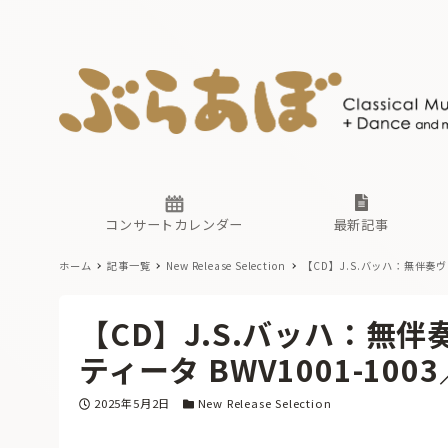
ニュース
ヤマハホ
番組一覧
東京・関
ぶらあぼ
現場のプ
古楽とそ
無料ライ
あ
か
過去の連
コンサートカレンダー
最新記事
ホーム
記事一覧
New Release Selection
【CD】J.S.バッハ：無伴奏
ニュース
ヤマハホ
番組一覧
東京・関
ぶらあぼ
【CD】J.S.バッハ：無
現場のプ
古楽とそ
無料ライ
あ
か
ティータ BWV1001-1
過去の連
投稿日
カテゴリー
2025年5月2日
New Release Selection