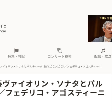
ール
（毎月更新）
東
電子版（無料・月刊）
トピックス
関西
フェスタサマーミューザKAWASAKI 2026
北海道・東北
注目公演
配布場所
インタビュー
中部
定期購読
中国・四国
CD新譜
N響＆東響 《7つ
九州・沖縄
書籍近刊
ロが推す！間違いないオーケストラコンサート
過去の特集
の先と
ブ配信スケジュール
さ
オーケストラの楽屋から
た
な
有料ライブ配信スケジュール
は
ま
や
海の向こうの音楽家
ら
わ
Aからの
載
特集・特設
配信・放送
コンサート検索
ヴァイオリン・ソナタとパルティータ BWV1001-1003／フェデリコ・アゴスティーニ
ール
（毎月更新）
東
電子版（無料・月刊）
トピックス
関西
フェスタサマーミューザKAWASAKI 2026
北海道・東北
注目公演
配布場所
インタビュー
中部
定期購読
中国・四国
CD新譜
N響＆東響 《7つ
九州・沖縄
書籍近刊
伴奏ヴァイオリン・ソナタとパル
ロが推す！間違いないオーケストラコンサート
過去の特集
の先と
ブ配信スケジュール
さ
オーケストラの楽屋から
た
な
有料ライブ配信スケジュール
は
ま
や
海の向こうの音楽家
ら
わ
Aからの
003／フェデリコ・アゴスティーニ
載