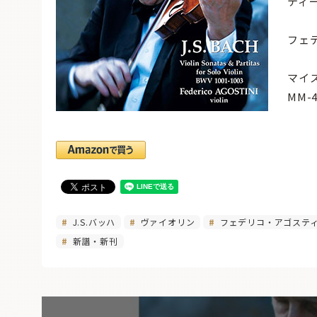
ティ
フェ
マイ
MM-
J.S.バッハ
ヴァイオリン
フェデリコ・アゴステ
新譜・新刊