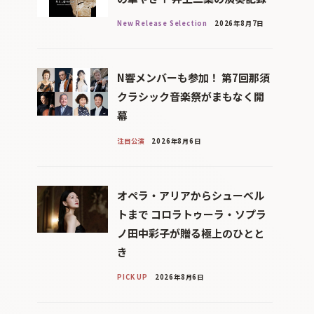
New Release Selection
2026年8月7日
N響メンバーも参加！ 第7回那須
クラシック音楽祭がまもなく開
幕
注目公演
2026年8月6日
オペラ・アリアからシューベル
トまで コロラトゥーラ・ソプラ
ノ田中彩子が贈る極上のひとと
き
PICK UP
2026年8月6日