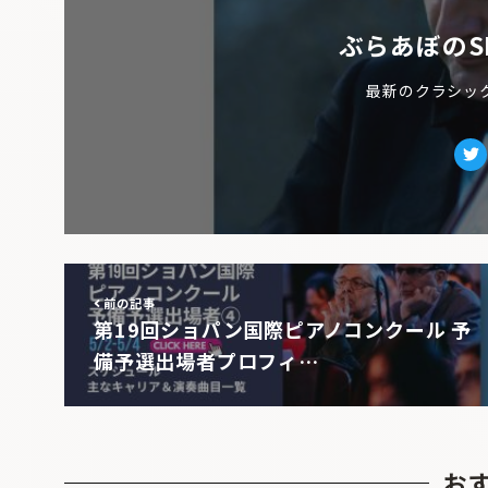
ぶらあぼのS
最新のクラシッ
Tw
前の記事
第19回ショパン国際ピアノコンクール 予
備予選出場者プロフィ…
お