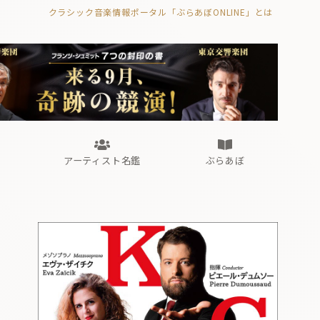
クラシック音楽情報ポータル「ぶらあぼONLINE」とは
の封印の書》
海外公演
FROM編集部
眺望
ぶらあぼブラス！
フォルテピアノ・オデッセイ
アーティスト名鑑
ぶらあぼ
の封印の書》
海外公演
FROM編集部
眺望
ぶらあぼブラス！
フォルテピアノ・オデッセイ