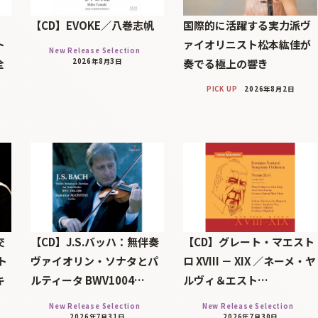
【CD】EVOKE／八巻志帆
国際的に活躍する実力派ヴ
ト
ァイオリニスト松本紘佳が
New Release Selection
全
奏でる極上の響き
2026年8月3日
PICK UP
2026年8月2日
交
【CD】J.S.バッハ：無伴奏
【CD】グレート・マエスト
ト
ヴァイオリン・ソナタとパ
ロ XVIII － XIX ／ネーメ・ヤ
キ
ルティータ BWV1004…
ルヴィ＆エスト…
New Release Selection
New Release Selection
2026年7月31日
2026年7月30日