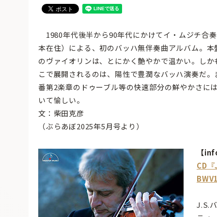
1980年代後半から90年代にかけてイ・ムジチ合
本在住）による、初のバッハ無伴奏曲アルバム。本
のヴァイオリンは、とにかく艶やかで温かい。しか
こで展開されるのは、陽性で豊潤なバッハ演奏だ。
番第2楽章のドゥーブル等の快速部分の鮮やかさに
いて愉しい。
文：柴田克彦
（ぶらあぼ2025年5月号より）
【inf
CD
BWV
J.