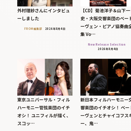
外村理紗さんにインタビュ
【CD】菊池洋子＆山下一
ーしました
史・大阪交響楽団のベー
ーヴェン・ピアノ協奏曲
FROM編集部
2026年8月4日
集 Vo…
New Release Selection
2026年8月4日
東京ユニバーサル・フィル
新日本フィルハーモニー
ハーモニー管弦楽団のイチ
響楽団のイチオシ！ ベー
オシ！ ユニフィルが描く、
ーヴェンとチャイコフス
スコッ…
ー、鬼…