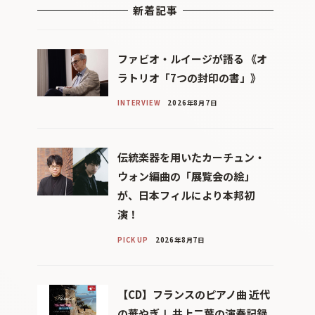
新着記事
ファビオ・ルイージが語る 《オ
ラトリオ「7つの封印の書」》
INTERVIEW
2026年8月7日
伝統楽器を用いたカーチュン・
ウォン編曲の「展覧会の絵」
が、日本フィルにより本邦初
演！
PICK UP
2026年8月7日
【CD】フランスのピアノ曲 近代
の華やぎⅠ 井上二葉の演奏記録