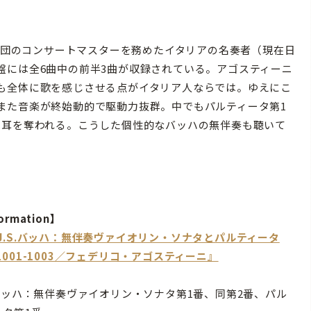
奏団のコンサートマスターを務めたイタリアの名奏者（現在日
盤には全6曲中の前半3曲が収録されている。アゴスティーニ
も全体に歌を感じさせる点がイタリア人ならでは。ゆえにこ
また音楽が終始動的で駆動力抜群。中でもパルティータ第1
は耳を奪われる。こうした個性的なバッハの無伴奏も聴いて
ormation】
『J.S.バッハ：無伴奏ヴァイオリン・ソナタとパルティータ
1001-1003／フェデリコ・アゴスティーニ』
S.バッハ：無伴奏ヴァイオリン・ソナタ第1番、同第2番、パル