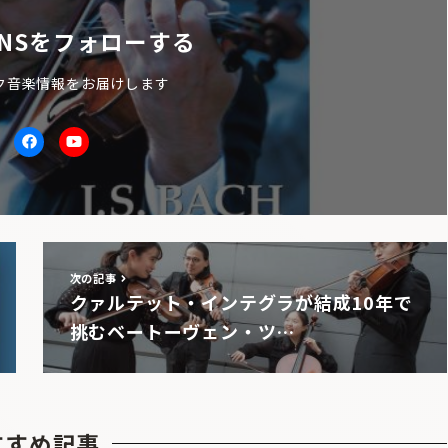
NSをフォローする
ク音楽情報をお届けします
itter
facebook
Youtube
次の記事
クァルテット・インテグラが結成10年で
挑むベートーヴェン・ツ…
すすめ記事