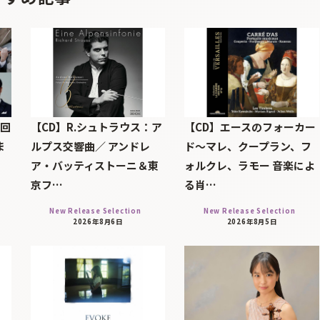
7回
【CD】R.シュトラウス：ア
【CD】エースのフォーカー
ま
ルプス交響曲／ アンドレ
ド～マレ、クープラン、フ
ア・バッティストーニ＆東
ォルクレ、ラモー 音楽によ
京フ…
る肖…
New Release Selection
New Release Selection
2026年8月6日
2026年8月5日