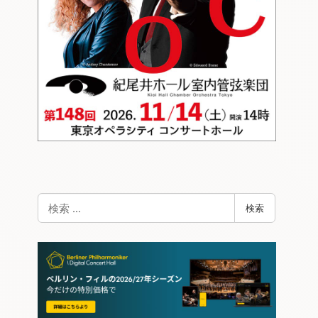
検
検索
索