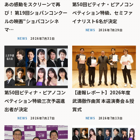
あの感動をスクリーンで再
第50回ピティナ・ピアノコン
び！ 第19回ショパンコンクー
ペティション特級、セミファ
ルの映画“ショパコンシネ
イナリスト6名が決定
マ…
NEWS
2026年7月29日
NEWS
2026年7月31日
第50回ピティナ・ピアノコン
【速報レポート】2026年度
ペティション特級三次予選進
武満徹作曲賞 本選演奏会＆授
出者が決定
賞式
NEWS
2026年7月27日
NEWS
2026年7月13日