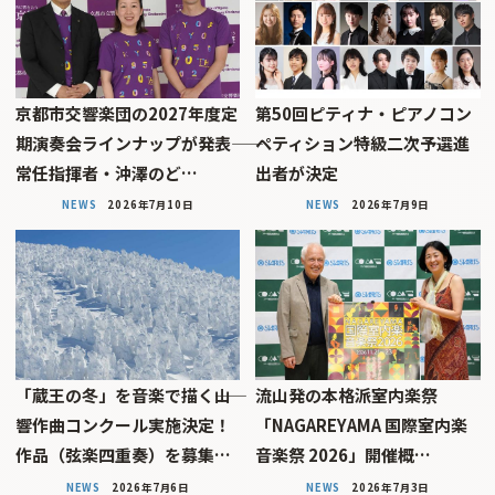
京都市交響楽団の2027年度定
第50回ピティナ・ピアノコン
期演奏会ラインナップが発表――
ペティション特級二次予選進
常任指揮者・沖澤のど…
出者が決定
NEWS
2026年7月10日
NEWS
2026年7月9日
「蔵王の冬」を音楽で描く――山
流山発の本格派室内楽祭
響作曲コンクール実施決定！
「NAGAREYAMA 国際室内楽
作品（弦楽四重奏）を募集…
音楽祭 2026」開催概…
NEWS
2026年7月6日
NEWS
2026年7月3日