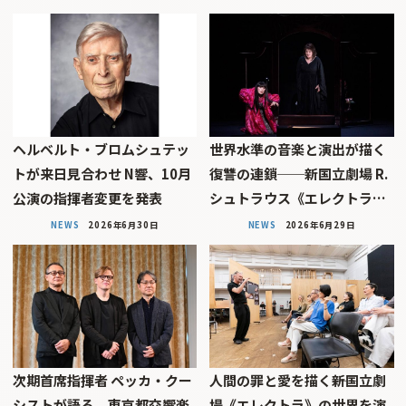
ヘルベルト・ブロムシュテッ
世界水準の音楽と演出が描く
トが来日見合わせ N響、10月
復讐の連鎖──新国立劇場 R.
公演の指揮者変更を発表
シュトラウス《エレクトラ…
NEWS
2026年6月30日
NEWS
2026年6月29日
次期首席指揮者 ペッカ・クー
人間の罪と愛を描く――新国立劇
シストが語る、東京都交響楽
場《エレクトラ》の世界を演