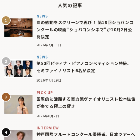
人気の記事
NEWS
あの感動をスクリーンで再び！ 第19回ショパンコ
ンクールの映画“ショパコンシネマ”が10月2日公
開決定
2026年7月31日
NEWS
第50回ピティナ・ピアノコンペティション特級、
セミファイナリスト6名が決定
2026年7月29日
PICK UP
国際的に活躍する実力派ヴァイオリニスト松本紘佳
が奏でる極上の響き
2026年8月2日
INTERVIEW
神戸国際フルートコンクール優勝者、日本ツアーへ