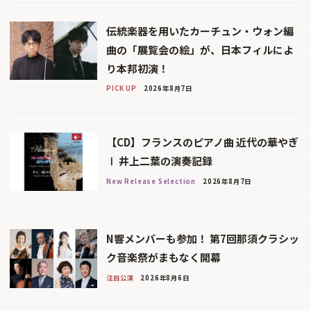
伝統楽器を用いたカーチュン・ウォン編
曲の「展覧会の絵」が、日本フィルによ
り本邦初演！
PICK UP
2026年8月7日
【CD】フランスのピアノ曲 近代の華やぎ
Ⅰ 井上二葉の演奏記録
New Release Selection
2026年8月7日
N響メンバーも参加！ 第7回那須クラシッ
ク音楽祭がまもなく開幕
注目公演
2026年8月6日