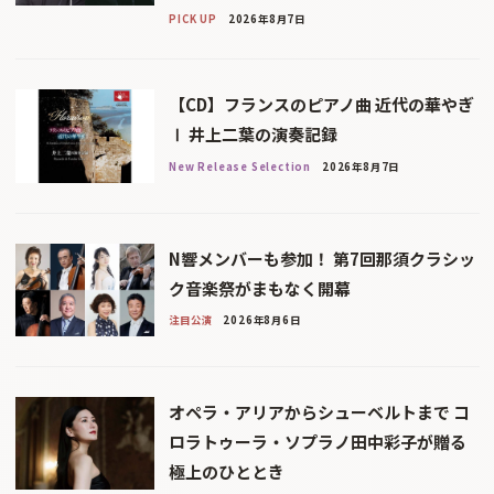
PICK UP
2026年8月7日
【CD】フランスのピアノ曲 近代の華やぎ
Ⅰ 井上二葉の演奏記録
New Release Selection
2026年8月7日
N響メンバーも参加！ 第7回那須クラシッ
ク音楽祭がまもなく開幕
注目公演
2026年8月6日
オペラ・アリアからシューベルトまで コ
ロラトゥーラ・ソプラノ田中彩子が贈る
極上のひととき