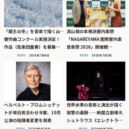
「蔵王の冬」を音楽で描く――山
流山発の本格派室内楽祭
響作曲コンクール実施決定！
「NAGAREYAMA 国際室内楽
作品（弦楽四重奏）を募集…
音楽祭 2026」開催概…
NEWS
2026年7月6日
NEWS
2026年7月3日
ヘルベルト・ブロムシュテッ
世界水準の音楽と演出が描く
トが来日見合わせ N響、10月
復讐の連鎖──新国立劇場 R.
公演の指揮者変更を発表
シュトラウス《エレクトラ…
NEWS
2026年6月30日
NEWS
2026年6月29日