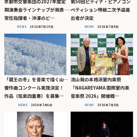
京都市交響楽団の2027年度定
第50回ピティナ・ピアノコン
期演奏会ラインナップが発表――
ペティション特級二次予選進
常任指揮者・沖澤のど…
出者が決定
NEWS
2026年7月10日
NEWS
2026年7月9日
「蔵王の冬」を音楽で描く――山
流山発の本格派室内楽祭
響作曲コンクール実施決定！
「NAGAREYAMA 国際室内楽
作品（弦楽四重奏）を募集…
音楽祭 2026」開催概…
NEWS
2026年7月6日
NEWS
2026年7月3日