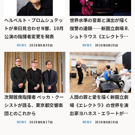
ヘルベルト・ブロムシュテッ
世界水準の音楽と演出が描く
トが来日見合わせ N響、10月
復讐の連鎖──新国立劇場 R.
公演の指揮者変更を発表
シュトラウス《エレクトラ…
NEWS
2026年6月30日
NEWS
2026年6月29日
次期首席指揮者 ペッカ・クー
人間の罪と愛を描く――新国立劇
シストが語る、東京都交響楽
場《エレクトラ》の世界を演
団とのこれから
出家ヨハネス・エラートが…
NEWS
2026年6月17日
NEWS
2026年6月16日