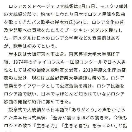
ロシアのメドベージェフ大統領は2月17日、モスクワ郊外
の大統領公邸で、約40年にわたり日本でロシア民謡や歌曲
を歌ってきたバス歌手の岸本力氏(64)に、ロシア文化の普
及や発展への貢献をたたえるプーシキン･メダルを授与し
た。同メダルは日本のロシア文学者などの受章例はある
が、歌手は初めてという。
岸本氏は大阪府茨木市出身。東京芸術大学大学院修了
後、1974年のチャイコフスキー国際コンクールで日本人男
性としては初の最優秀歌唱賞を受賞。2010年度文化庁長官
表彰も受け、現在は武蔵野音楽大学講師も務める。ロシア
音楽をライフワークとして公演活動を続け、ロシア民謡を
ロシア語で歌い、日本ではほとんど知られていないロシア
歌曲の発掘や紹介に努めてきた。
授章式で大統領から日本語で｢ありがとう｣と声をかけら
れた岸本氏は式典後、｢全身が震えるほどの驚きだ。今後も
ロシアの歌で『生きる力』『生きる喜び』を伝えたい｣と話