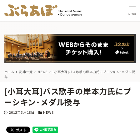
MENU
ホーム
記事一覧
NEWS
[小耳大耳]バス歌手の岸本力氏にプーシキン･メダル授
与
[小耳大耳]バス歌手の岸本力氏にプ
ーシキン･メダル授与
投稿日
カテゴリー
2012年3月18日
NEWS