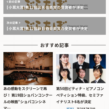
前の記事
[小耳大耳]第22回出光音楽賞の受賞者が決定
次の記事
[小耳大耳]第22回新日鉄音楽賞の受賞者が決定
おすすめ記事
あの感動をスクリーンで再
第50回ピティナ・ピアノコン
び！ 第19回ショパンコンクー
ペティション特級、セミファ
ルの映画“ショパコンシネ
イナリスト6名が決定
マ…
NEWS
2026年7月29日