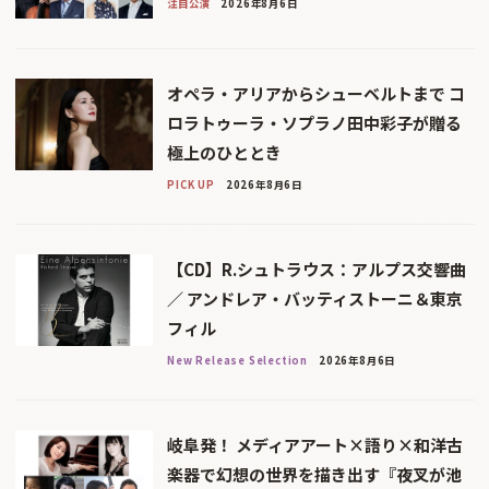
注目公演
2026年8月6日
オペラ・アリアからシューベルトまで コ
ロラトゥーラ・ソプラノ田中彩子が贈る
極上のひととき
PICK UP
2026年8月6日
【CD】R.シュトラウス：アルプス交響曲
／ アンドレア・バッティストーニ＆東京
フィル
New Release Selection
2026年8月6日
岐阜発！ メディアアート×語り×和洋古
楽器で幻想の世界を描き出す『夜叉が池