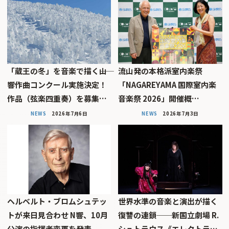
「蔵王の冬」を音楽で描く――山
流山発の本格派室内楽祭
響作曲コンクール実施決定！
「NAGAREYAMA 国際室内楽
作品（弦楽四重奏）を募集…
音楽祭 2026」開催概…
NEWS
2026年7月6日
NEWS
2026年7月3日
ヘルベルト・ブロムシュテッ
世界水準の音楽と演出が描く
トが来日見合わせ N響、10月
復讐の連鎖──新国立劇場 R.
公演の指揮者変更を発表
シュトラウス《エレクトラ…