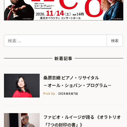
検
検索
索
新着記事
桑原志織 ピアノ・リサイタル
－オール・ショパン・プログラム－
Pick Up
2026年8月7日
ファビオ・ルイージが語る 《オラトリオ
「7つの封印の書」》