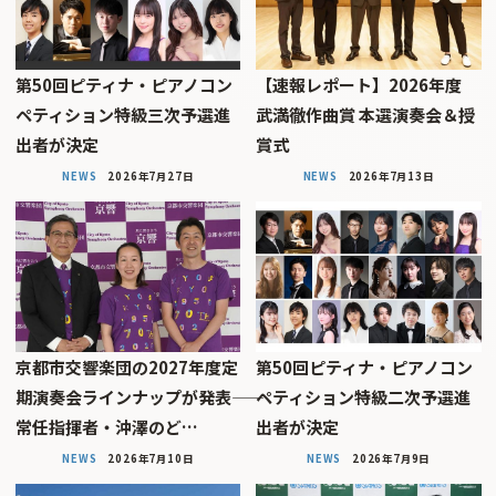
第50回ピティナ・ピアノコン
【速報レポート】2026年度
ペティション特級三次予選進
武満徹作曲賞 本選演奏会＆授
出者が決定
賞式
NEWS
2026年7月27日
NEWS
2026年7月13日
京都市交響楽団の2027年度定
第50回ピティナ・ピアノコン
期演奏会ラインナップが発表――
ペティション特級二次予選進
常任指揮者・沖澤のど…
出者が決定
NEWS
2026年7月10日
NEWS
2026年7月9日