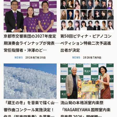
京都市交響楽団の2027年度定
第50回ピティナ・ピアノコン
期演奏会ラインナップが発表――
ペティション特級二次予選進
常任指揮者・沖澤のど…
出者が決定
NEWS
2026年7月10日
NEWS
2026年7月9日
「蔵王の冬」を音楽で描く――山
流山発の本格派室内楽祭
響作曲コンクール実施決定！
「NAGAREYAMA 国際室内楽
作品（弦楽四重奏）を募集…
音楽祭 2026」開催概…