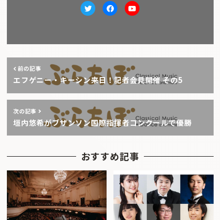
Twitter
facebook
Youtube
前の記事
エフゲニー・キーシン来日！記者会見開催 その5
次の記事
垣内悠希がブザンソン国際指揮者コンクールで優勝
おすすめ記事