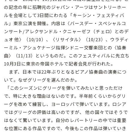
の記念の年に招聘元のジャパン・アーツはサントリーホー
ルを会場として3日間にわたる「キーシン・フェスティバ
ル」東京公演を開催。内容は〈バースデー・スペシャルコ
ンサート/アレクサンドル・クニャーゼフ（チェロ）とのデ
ュオ 他〉（10/10）、〈リサイタル〉（10/23）、ウラディ
ーミル・アシュケナージ指揮シドニー交響楽団との〈協奏
曲〉（11/13）というものだ。このフェスティバルに先立ち
10月3日に東京の帝国ホテルで記者会見が行われた。
まず、日本では22年ぶりとなるピアノ協奏曲の演奏につ
いて。なぜグリーグを選んだのか。
「このシーズンにグリーグを弾いてみたいと思っただけ
で、特に大きな理由はないのです。半年前くらいからグリ
ーグを改めて練習し、ヨーロッパで弾いています。ロシア
ではグリーグの評価は高いのですが、 他の国々ではそうで
はなくて驚いています。自分のレパートリーの中では重要
な位置にある作品ですので、今後もこの作品は弾いていき