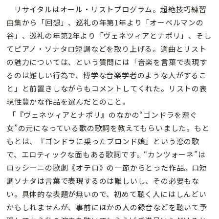
リサイタルはオール・リストプログラム。超絶技巧練習
曲集から「回想」、巡礼の年第1年より「オーベルマンの
谷」、巡礼の年第2年より「ヴェネツィアとナポリ」、そし
てピアノ・ソナタロ短調などを取り上げる。選曲とリスト
の魅力については、という質問には「音楽を言葉で表現す
るのは難しい行為で、博学な音楽学者のような人がするこ
と」と前置きしながらもコメントしてくれた。リストの表
現性豊かな作品を選んだとのこと。
「『ヴェネツィアとナポリ』のなかの“ゴンドラを漕ぐ
女”の元になっている歌の歌詞を教えてもらいました。もと
もとは、『ゴンドラに乗ったブロンド娘』という恋の歌
で、エロティックな面もある歌詞です。“カンツォーネ”は
ロッシーニの歌劇《オテロ》の一節からとった作品。ロ短
調ソナタは言葉で表現するのは難しいし、その必要もな
い。具体的な表題が無いので、初めて聴く人にはしんどい
かもしれませんが、事前にほかの人の録音などを聴いて予