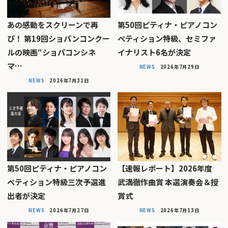
あの感動をスクリーンで再
第50回ピティナ・ピアノコン
び！ 第19回ショパンコンクー
ペティション特級、セミファ
ルの映画“ショパコンシネ
イナリスト6名が決定
マ…
NEWS
2026年7月29日
NEWS
2026年7月31日
第50回ピティナ・ピアノコン
【速報レポート】2026年度
ペティション特級三次予選進
武満徹作曲賞 本選演奏会＆授
出者が決定
賞式
NEWS
2026年7月27日
NEWS
2026年7月13日