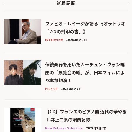
新着記事
ファビオ・ルイージが語る 《オラトリオ
「7つの封印の書」》
INTERVIEW
2026年8月7日
伝統楽器を用いたカーチュン・ウォン編
曲の「展覧会の絵」が、日本フィルによ
り本邦初演！
PICK UP
2026年8月7日
【CD】フランスのピアノ曲 近代の華やぎ
Ⅰ 井上二葉の演奏記録
New Release Selection
2026年8月7日