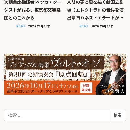
次期首席指揮者 ペッカ・クー
人間の罪と愛を描く――新国立劇
シストが語る、東京都交響楽
場《エレクトラ》の世界を演
団とのこれから
出家ヨハネス・エラートが…
NEWS
2026年6月17日
NEWS
2026年6月16日
検
検索
索