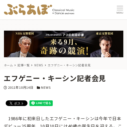
MENU
ホーム
記事一覧
NEWS
エフゲニー・キーシン記者会見
エフゲニー・キーシン記者会見
投稿日
カテゴリー
2011年10月14日
NEWS
1986年に初来日したエフゲニー・キーシンは今年で日本
デビュー25周年、10月10日には40歳の誕生日を迎える。こ