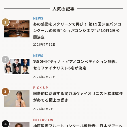
人気の記事
NEWS
あの感動をスクリーンで再び！ 第19回ショパンコ
ンクールの映画“ショパコンシネマ”が10月2日公
開決定
2026年7月31日
NEWS
第50回ピティナ・ピアノコンペティション特級、
セミファイナリスト6名が決定
2026年7月29日
PICK UP
国際的に活躍する実力派ヴァイオリニスト松本紘佳
が奏でる極上の響き
2026年8月2日
INTERVIEW
神戸国際フルートコンクール優勝者、日本ツアーへ