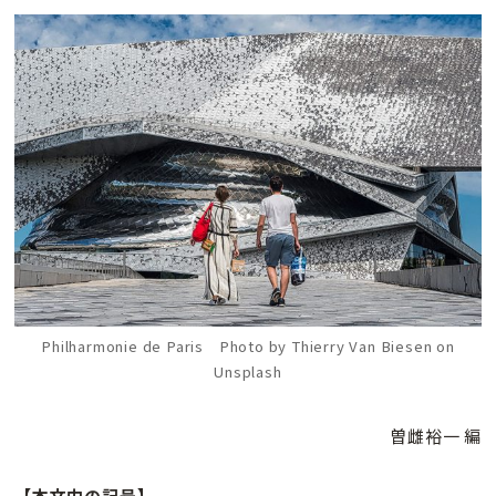
Philharmonie de Paris Photo by Thierry Van Biesen on
Unsplash
曽雌裕一 編
【本文中の記号】