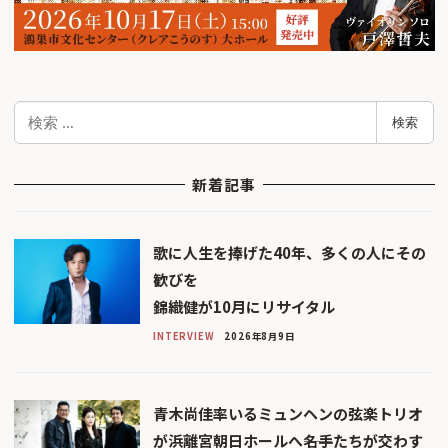
検
検索
索
新着記事
歌に人生を捧げた40年、多くの人にその
歓びを
錦織健が10月にリサイタル
INTERVIEW
2026年8月9日
青木尚佳率いるミュンヘンの弦楽トリオ
が浜離宮朝日ホールへ――名手たちが交わす