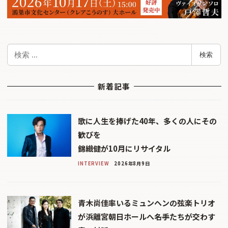
検
検索
索
新着記事
歌に人生を捧げた40年、多くの人にその
歓びを
錦織健が10月にリサイタル
INTERVIEW
2026年8月9日
青木尚佳率いるミュンヘンの弦楽トリオ
が浜離宮朝日ホールへ――名手たちが交わす