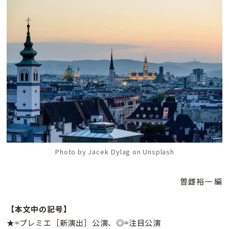
Photo by Jacek Dylag on Unsplash
曽雌裕一 編
【本文中の記号】
★=プレミエ［新演出］公演、◎=注目公演