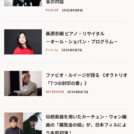
音の対話
PICK UP
2026年8月8日
桑原志織 ピアノ・リサイタル
－オール・ショパン・プログラム－
Pick Up
2026年8月7日
ファビオ・ルイージが語る 《オラトリオ
「7つの封印の書」》
INTERVIEW
2026年8月7日
伝統楽器を用いたカーチュン・ウォン編
曲の「展覧会の絵」が、日本フィルによ
り本邦初演！