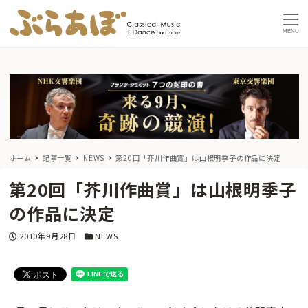
MENU
ホーム
記事一覧
NEWS
第20回「芥川作曲賞」は山根明季子の作品に決定
第20回「芥川作曲賞」は山根明季子
の作品に決定
投稿日
カテゴリー
2010年9月28日
NEWS