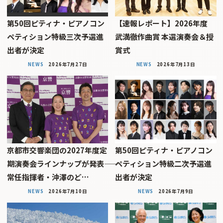
第50回ピティナ・ピアノコン
【速報レポート】2026年度
ペティション特級三次予選進
武満徹作曲賞 本選演奏会＆授
出者が決定
賞式
NEWS
2026年7月27日
NEWS
2026年7月13日
京都市交響楽団の2027年度定
第50回ピティナ・ピアノコン
期演奏会ラインナップが発表――
ペティション特級二次予選進
常任指揮者・沖澤のど…
出者が決定
NEWS
2026年7月10日
NEWS
2026年7月9日