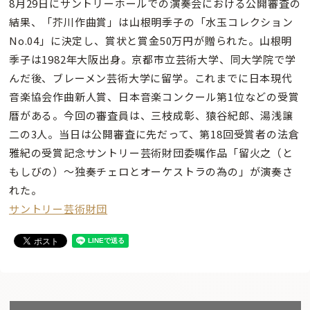
8月29日にサントリーホールでの演奏会における公開審査の
結果、「芥川作曲賞」は山根明季子の「水玉コレクション
No.04」に決定し、賞状と賞金50万円が贈られた。山根明
季子は1982年大阪出身。京都市立芸術大学、同大学院で学
んだ後、ブレーメン芸術大学に留学。これまでに日本現代
音楽協会作曲新人賞、日本音楽コンクール第1位などの受賞
暦がある。今回の審査員は、三枝成彰、猿谷紀郎、湯浅譲
二の3人。当日は公開審査に先だって、第18回受賞者の法倉
雅紀の受賞記念サントリー芸術財団委嘱作品「留火之（と
もしびの）〜独奏チェロとオーケストラの為の」が演奏さ
れた。
サントリー芸術財団