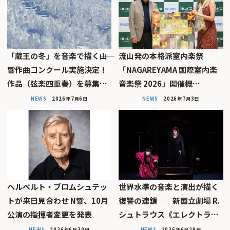
「蔵王の冬」を音楽で描く――山
流山発の本格派室内楽祭
響作曲コンクール実施決定！
「NAGAREYAMA 国際室内楽
作品（弦楽四重奏）を募集…
音楽祭 2026」開催概…
NEWS
2026年7月6日
NEWS
2026年7月3日
ヘルベルト・ブロムシュテッ
世界水準の音楽と演出が描く
トが来日見合わせ N響、10月
復讐の連鎖──新国立劇場 R.
公演の指揮者変更を発表
シュトラウス《エレクトラ…
NEWS
2026年6月30日
NEWS
2026年6月29日