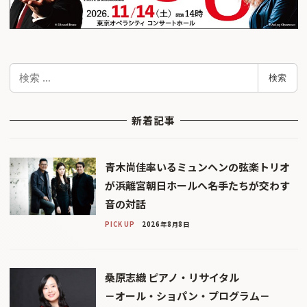
検
検索
索
新着記事
青木尚佳率いるミュンヘンの弦楽トリオ
が浜離宮朝日ホールへ――名手たちが交わす
音の対話
PICK UP
2026年8月8日
桑原志織 ピアノ・リサイタル
－オール・ショパン・プログラム－