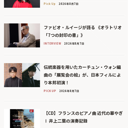
Pick Up
2026年8月7日
ファビオ・ルイージが語る 《オラトリオ
「7つの封印の書」》
INTERVIEW
2026年8月7日
伝統楽器を用いたカーチュン・ウォン編
曲の「展覧会の絵」が、日本フィルによ
り本邦初演！
PICK UP
2026年8月7日
【CD】フランスのピアノ曲 近代の華やぎ
Ⅰ 井上二葉の演奏記録