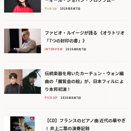
Pick Up
2026年8月7日
ファビオ・ルイージが語る 《オラトリオ
「7つの封印の書」》
INTERVIEW
2026年8月7日
伝統楽器を用いたカーチュン・ウォン編
曲の「展覧会の絵」が、日本フィルによ
り本邦初演！
PICK UP
2026年8月7日
【CD】フランスのピアノ曲 近代の華やぎ
Ⅰ 井上二葉の演奏記録