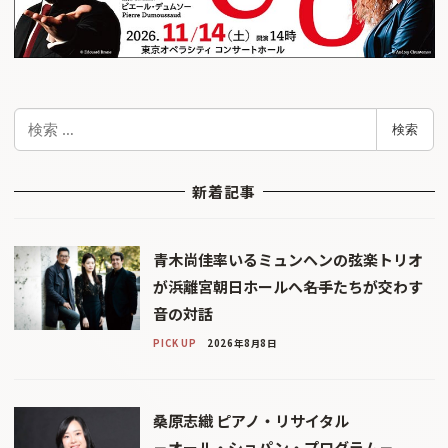
検
検索
索
新着記事
青木尚佳率いるミュンヘンの弦楽トリオ
が浜離宮朝日ホールへ――名手たちが交わす
音の対話
PICK UP
2026年8月8日
桑原志織 ピアノ・リサイタル
－オール・ショパン・プログラム－