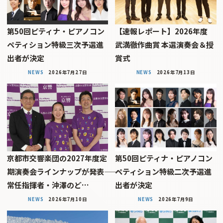
第50回ピティナ・ピアノコン
【速報レポート】2026年度
ペティション特級三次予選進
武満徹作曲賞 本選演奏会＆授
出者が決定
賞式
NEWS
2026年7月27日
NEWS
2026年7月13日
京都市交響楽団の2027年度定
第50回ピティナ・ピアノコン
期演奏会ラインナップが発表――
ペティション特級二次予選進
常任指揮者・沖澤のど…
出者が決定
NEWS
2026年7月10日
NEWS
2026年7月9日