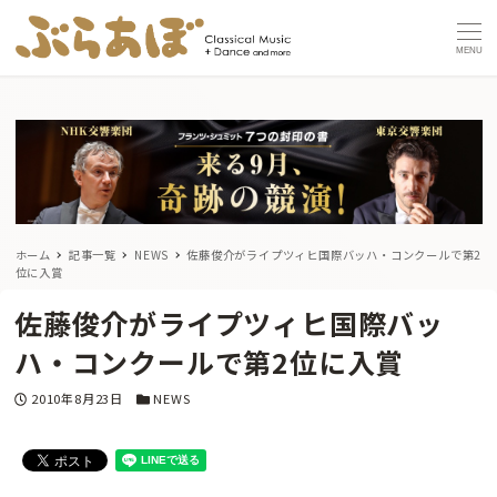
MENU
ホーム
記事一覧
NEWS
佐藤俊介がライプツィヒ国際バッハ・コンクールで第2
位に入賞
佐藤俊介がライプツィヒ国際バッ
ハ・コンクールで第2位に入賞
投稿日
カテゴリー
2010年8月23日
NEWS