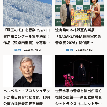
「蔵王の冬」を音楽で描く――山
流山発の本格派室内楽祭
響作曲コンクール実施決定！
「NAGAREYAMA 国際室内楽
作品（弦楽四重奏）を募集…
音楽祭 2026」開催概…
NEWS
2026年7月6日
NEWS
2026年7月3日
ヘルベルト・ブロムシュテッ
世界水準の音楽と演出が描く
トが来日見合わせ N響、10月
復讐の連鎖──新国立劇場 R.
公演の指揮者変更を発表
シュトラウス《エレクトラ…