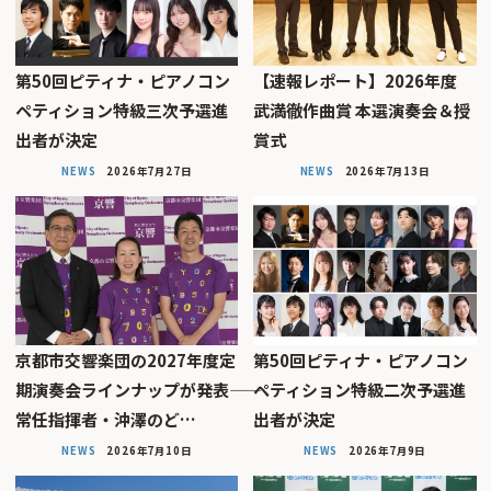
第50回ピティナ・ピアノコン
【速報レポート】2026年度
ペティション特級三次予選進
武満徹作曲賞 本選演奏会＆授
出者が決定
賞式
NEWS
2026年7月27日
NEWS
2026年7月13日
京都市交響楽団の2027年度定
第50回ピティナ・ピアノコン
期演奏会ラインナップが発表――
ペティション特級二次予選進
常任指揮者・沖澤のど…
出者が決定
NEWS
2026年7月10日
NEWS
2026年7月9日