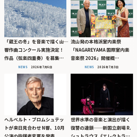
「蔵王の冬」を音楽で描く――山
流山発の本格派室内楽祭
響作曲コンクール実施決定！
「NAGAREYAMA 国際室内楽
作品（弦楽四重奏）を募集…
音楽祭 2026」開催概…
NEWS
2026年7月6日
NEWS
2026年7月3日
ヘルベルト・ブロムシュテッ
世界水準の音楽と演出が描く
トが来日見合わせ N響、10月
復讐の連鎖──新国立劇場 R.
公演の指揮者変更を発表
シュトラウス《エレクトラ…