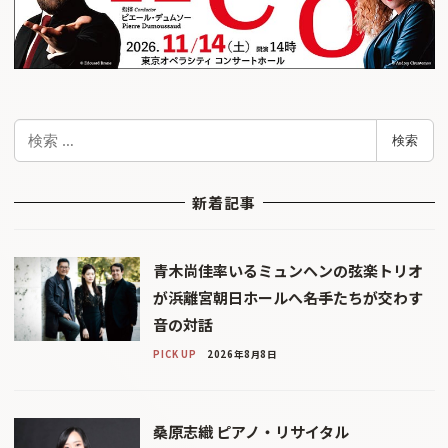
検
検索
索
新着記事
青木尚佳率いるミュンヘンの弦楽トリオ
が浜離宮朝日ホールへ――名手たちが交わす
音の対話
PICK UP
2026年8月8日
桑原志織 ピアノ・リサイタル