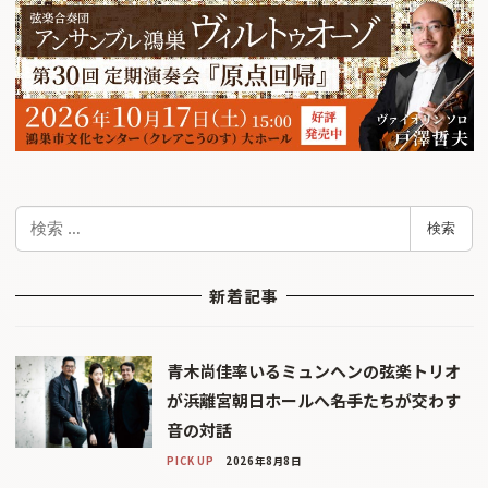
検
検索
索
新着記事
青木尚佳率いるミュンヘンの弦楽トリオ
が浜離宮朝日ホールへ――名手たちが交わす
音の対話
PICK UP
2026年8月8日