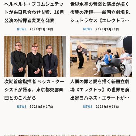
ヘルベルト・ブロムシュテッ
世界水準の音楽と演出が描く
トが来日見合わせ N響、10月
復讐の連鎖──新国立劇場 R.
公演の指揮者変更を発表
シュトラウス《エレクトラ…
NEWS
2026年6月30日
NEWS
2026年6月29日
次期首席指揮者 ペッカ・クー
人間の罪と愛を描く――新国立劇
シストが語る、東京都交響楽
場《エレクトラ》の世界を演
団とのこれから
出家ヨハネス・エラートが…
NEWS
2026年6月17日
NEWS
2026年6月16日