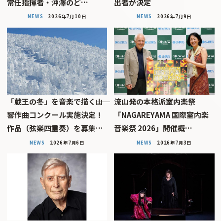
常任指揮者・沖澤のど…
出者が決定
NEWS
2026年7月10日
NEWS
2026年7月9日
「蔵王の冬」を音楽で描く――山
流山発の本格派室内楽祭
響作曲コンクール実施決定！
「NAGAREYAMA 国際室内楽
作品（弦楽四重奏）を募集…
音楽祭 2026」開催概…
NEWS
2026年7月6日
NEWS
2026年7月3日