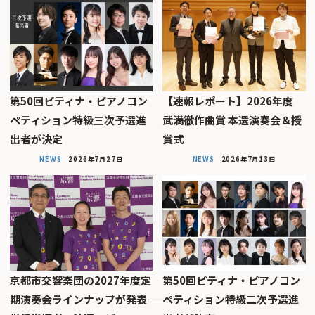
第50回ピティナ・ピアノコン
【速報レポート】2026年度
ペティション特級三次予選進
武満徹作曲賞 本選演奏会＆授
出者が決定
賞式
NEWS
2026年7月27日
NEWS
2026年7月13日
京都市交響楽団の2027年度定
第50回ピティナ・ピアノコン
期演奏会ラインナップが発表――
ペティション特級二次予選進