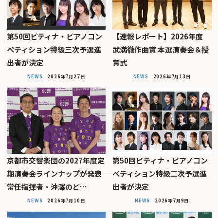
第50回ピティナ・ピアノコン
【速報レポート】2026年度
ペティション特級三次予選進
武満徹作曲賞 本選演奏会＆授
出者が決定
賞式
NEWS
2026年7月27日
NEWS
2026年7月13日
京都市交響楽団の2027年度定
第50回ピティナ・ピアノコン
期演奏会ラインナップが発表――
ペティション特級二次予選進
常任指揮者・沖澤のど…
出者が決定
NEWS
2026年7月10日
NEWS
2026年7月9日