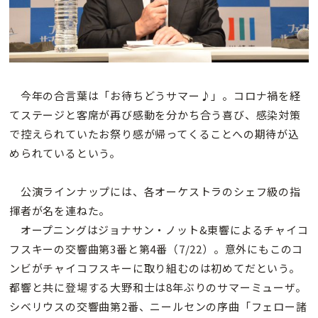
今年の合言葉は「お待ちどうサマー♪」。コロナ禍を経
てステージと客席が再び感動を分かち合う喜び、感染対策
で控えられていたお祭り感が帰ってくることへの期待が込
められているという。
公演ラインナップには、各オーケストラのシェフ級の指
揮者が名を連ねた。
オープニングはジョナサン・ノット&東響によるチャイコ
フスキーの交響曲第3番と第4番（7/22）。意外にもこのコ
ンビがチャイコフスキーに取り組むのは初めてだという。
都響と共に登場する大野和士は8年ぶりのサマーミューザ。
シベリウスの交響曲第2番、ニールセンの序曲「フェロー諸