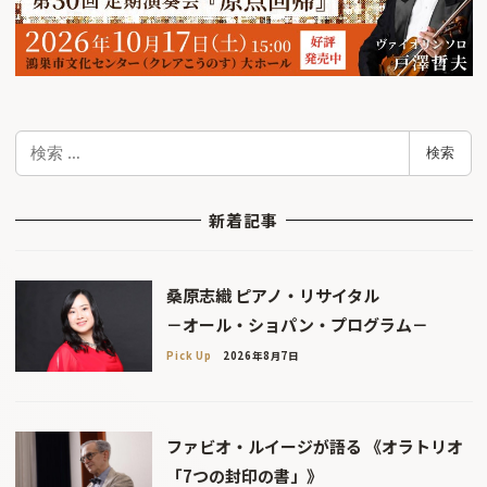
検
検索
索
新着記事
桑原志織 ピアノ・リサイタル
－オール・ショパン・プログラム－
Pick Up
2026年8月7日
ファビオ・ルイージが語る 《オラトリオ
「7つの封印の書」》