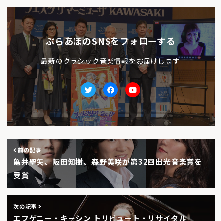
ぶらあぼのSNSをフォローする
最新のクラシック音楽情報をお届けします
Twitter
facebook
Youtube
前の記事
亀井聖矢、阪田知樹、森野美咲が第32回出光音楽賞を
受賞
次の記事
エフゲニー・キーシン トリビュート・リサイタル