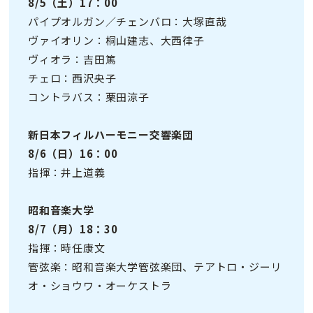
8/5（土）17：00
パイプオルガン／チェンバロ：大塚直哉
ヴァイオリン：桐山建志、大西律子
ヴィオラ：吉田篤
チェロ：西沢央子
コントラバス：栗田涼子
新日本フィルハーモニー交響楽団
8/6（日）16：00
指揮：井上道義
昭和音楽大学
8/7（月）18：30
指揮：時任康文
管弦楽：昭和音楽大学管弦楽団、テアトロ・ジーリ
オ・ショウワ・オーケストラ