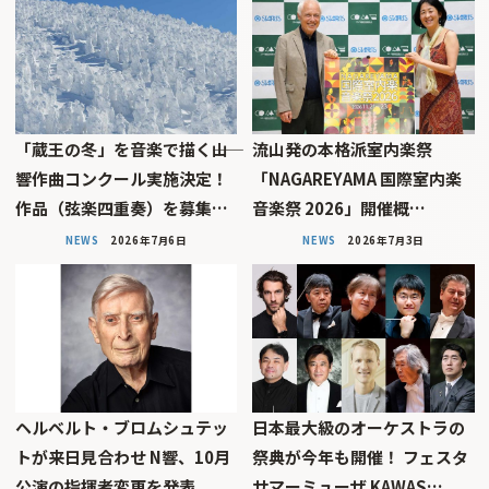
「蔵王の冬」を音楽で描く――山
流山発の本格派室内楽祭
響作曲コンクール実施決定！
「NAGAREYAMA 国際室内楽
作品（弦楽四重奏）を募集…
音楽祭 2026」開催概…
NEWS
2026年7月6日
NEWS
2026年7月3日
ヘルベルト・ブロムシュテッ
日本最大級のオーケストラの
トが来日見合わせ N響、10月
祭典が今年も開催！ フェスタ
公演の指揮者変更を発表
サマーミューザ KAWAS…