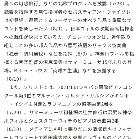
島への幻想旅行」などの北欧プログラムを披露（7/28）。
読響を指揮する常任指揮者のセバスティアン・ヴァイグレ
は初登場。得意とするワーグナーのオペラ作品で重厚なサ
ウンドを楽しみたい（8/1）。日本フィルの次期首席指揮者
への就任が決まっているカーチュン・ウォンは、近年取り
組むことの多い邦人作品から菅野祐悟のサックス協奏曲
（独奏：須川展也）などを指揮（8/9）。神奈川フィルを指
揮する音楽監督の沼尻竜典はサマーミューザ15年ぶりの登
場。R.シュトラウス「英雄の生涯」などを披露する
（8/10）。
また、ソリストでは、2021年のショパン国際ピアノコン
クール第3位のマルティン・ガルシア・ガルシアがキンボ
ー・イシイ＆N響とラフマニノフの協奏曲第2番を
（7/29）、サマーミューザ初登場の辻井伸行は沼尻＆神奈
川フィルとショスタコーヴィチのピアノ協奏曲第2番
（8/10）、メディアにも引っ張りだこの清塚信也はフィナ
ーレコンサートで原田慶太楼＆東響とラヴェルのピアノ協