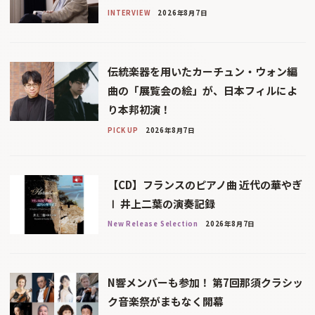
INTERVIEW
2026年8月7日
伝統楽器を用いたカーチュン・ウォン編
曲の「展覧会の絵」が、日本フィルによ
り本邦初演！
PICK UP
2026年8月7日
【CD】フランスのピアノ曲 近代の華やぎ
Ⅰ 井上二葉の演奏記録
New Release Selection
2026年8月7日
N響メンバーも参加！ 第7回那須クラシッ
ク音楽祭がまもなく開幕