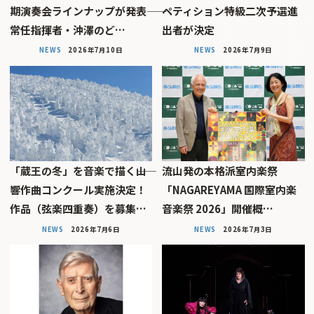
期演奏会ラインナップが発表――
ペティション特級二次予選進
常任指揮者・沖澤のど…
出者が決定
NEWS
2026年7月10日
NEWS
2026年7月9日
「蔵王の冬」を音楽で描く――山
流山発の本格派室内楽祭
響作曲コンクール実施決定！
「NAGAREYAMA 国際室内楽
作品（弦楽四重奏）を募集…
音楽祭 2026」開催概…
NEWS
2026年7月6日
NEWS
2026年7月3日