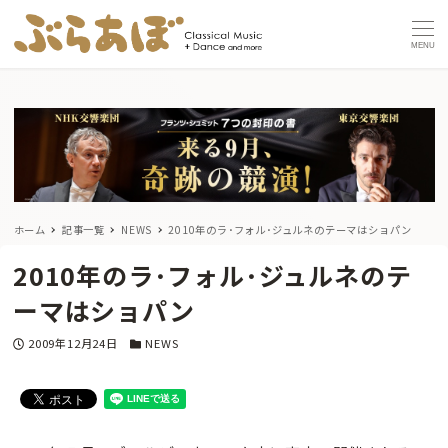
MENU
ホーム
記事一覧
NEWS
2010年のラ･フォル･ジュルネのテーマはショパン
2010年のラ･フォル･ジュルネのテ
ーマはショパン
投稿日
カテゴリー
2009年12月24日
NEWS