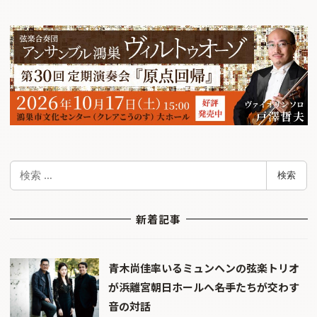
検
検索
索
新着記事
青木尚佳率いるミュンヘンの弦楽トリオ
が浜離宮朝日ホールへ――名手たちが交わす
音の対話