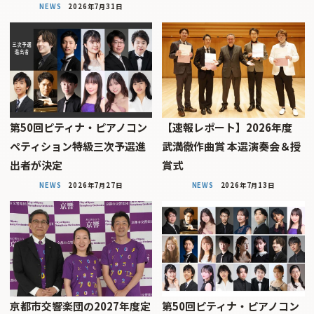
NEWS
2026年7月31日
第50回ピティナ・ピアノコン
【速報レポート】2026年度
ペティション特級三次予選進
武満徹作曲賞 本選演奏会＆授
出者が決定
賞式
NEWS
2026年7月27日
NEWS
2026年7月13日
京都市交響楽団の2027年度定
第50回ピティナ・ピアノコン