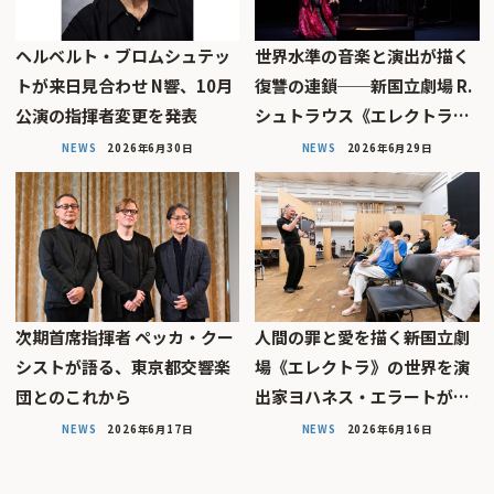
ヘルベルト・ブロムシュテッ
世界水準の音楽と演出が描く
トが来日見合わせ N響、10月
復讐の連鎖──新国立劇場 R.
公演の指揮者変更を発表
シュトラウス《エレクトラ…
NEWS
2026年6月30日
NEWS
2026年6月29日
次期首席指揮者 ペッカ・クー
人間の罪と愛を描く――新国立劇
シストが語る、東京都交響楽
場《エレクトラ》の世界を演
団とのこれから
出家ヨハネス・エラートが…
NEWS
2026年6月17日
NEWS
2026年6月16日