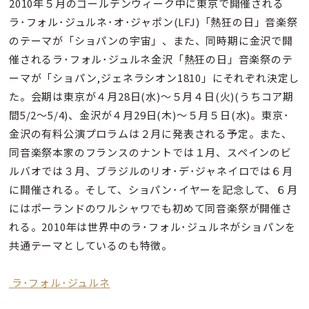
2010年５月のゴールデンウィーク中に東京で開催される
ラ･フォル･ジュルネ･オ･ジャポン(LFJ)「熱狂の日」音楽祭
のテーマが「ショパンの宇宙」、また、同時期に金沢で開
催されるラ･フォル･ジュルネ金沢「熱狂の日」音楽祭のテ
ーマが「ショパン,ジェネラシオン1810」にそれぞれ決定し
た。会期は東京が４月28日(水)〜５月４日(火)(うちコア期
間5/2〜5/4)、金沢が４月29日(木)〜５月５日(水)。東京･
金沢の有料公演プロラムは２月に発表される予定。また、
同音楽祭本家のフランスのナントでは１月、スペインのビ
ルバオでは３月、ブラジルのリオ･デ･ジャネイロでは６月
に開催される。そして、ショパン･イヤーを記念して、６月
にはポーランドのワルシャワでも初めて同音楽祭が開催さ
れる。2010年は世界中のラ･フォル･ジュルネがショパンを
共通テーマとしているのも特徴。
ラ･フォル･ジュルネ