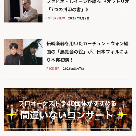
ファビオ・ルイージが語る 《オラトリオ
「7つの封印の書」》
INTERVIEW
2026年8月7日
伝統楽器を用いたカーチュン・ウォン編
曲の「展覧会の絵」が、日本フィルによ
り本邦初演！
PICK UP
2026年8月7日