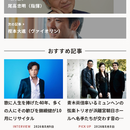
尾高忠明（指揮）
次の記事
樫本大進（ヴァイオリン）
おすすめ記事
歌に人生を捧げた40年、多く
青木尚佳率いるミュンヘンの
の人にその歓びを錦織健が10
弦楽トリオが浜離宮朝日ホー
月にリサイタル
ルへ――名手たちが交わす音の…
INTERVIEW
2026年8月9日
PICK UP
2026年8月8日