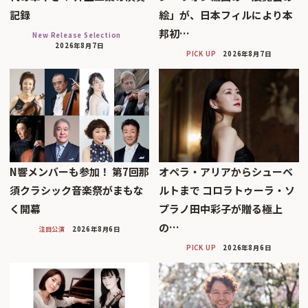
記録
絵」が、日本フィルにより本
邦初…
New Release Selection
2026年8月7日
PICK UP
2026年8月7日
N響メンバーも参加！ 第7回那
オペラ・アリアからシューベ
須クラシック音楽祭がまもな
ルトまで コロラトゥーラ・ソ
く開幕
プラノ田中彩子が贈る極上
の…
注目公演
2026年8月6日
PICK UP
2026年8月6日