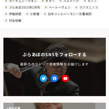
カーチュン・ウォン
ギター
バルトーク
ピアノ
ぶらあぼ2023年1月号
ベートーヴェン
ラフマニノフ
伊福部昭
小菅優
日本フィルハーモニー交響楽団
村治佳織
ぶらあぼのSNSをフォローする
最新のクラシック音楽情報をお届けします
Twitter
facebook
Youtube
前の記事