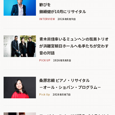
歓びを
錦織健が10月にリサイタル
INTERVIEW
2026年8月9日
青木尚佳率いるミュンヘンの弦楽トリオ
が浜離宮朝日ホールへ――名手たちが交わす
音の対話
PICK UP
2026年8月8日
桑原志織 ピアノ・リサイタル
－オール・ショパン・プログラム－
Pick Up
2026年8月7日