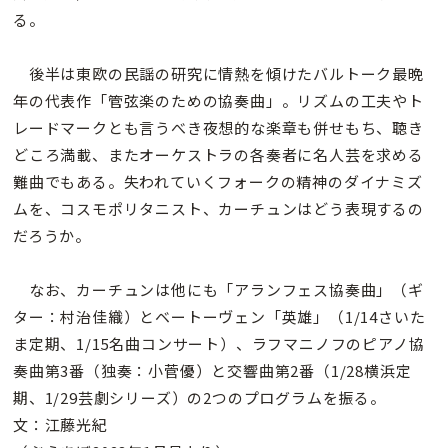
る。
後半は東欧の民謡の研究に情熱を傾けたバルトーク最晩
年の代表作「管弦楽のための協奏曲」。リズムの工夫やト
レードマークとも言うべき夜想的な楽章も併せもち、聴き
どころ満載、またオーケストラの各奏者に名人芸を求める
難曲でもある。失われていくフォークの精神のダイナミズ
ムを、コスモポリタニスト、カーチュンはどう表現するの
だろうか。
なお、カーチュンは他にも「アランフェス協奏曲」（ギ
ター：村治佳織）とベートーヴェン「英雄」（1/14さいた
ま定期、1/15名曲コンサート）、ラフマニノフのピアノ協
奏曲第3番（独奏：小菅優）と交響曲第2番（1/28横浜定
期、1/29芸劇シリーズ）の2つのプログラムを振る。
文：江藤光紀