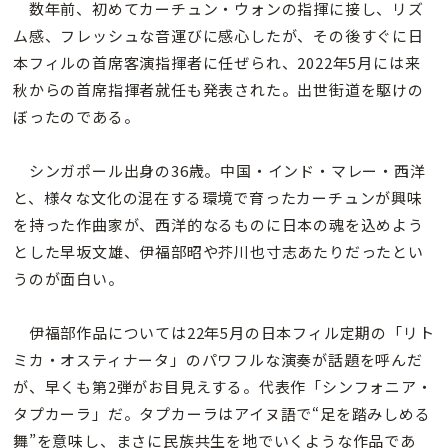
数年前、初めてカーチュン・ウォンの指揮に接し、リズ
ム感、フレッシュな音運びに感心したが、その後すぐに日
本フィルの首席客演指揮者に任ぜられ、2022年5月には来
秋からの首席指揮者就任も発表された。出世街道を駆けの
ぼったのである。
シンガポール出身の36歳。中国・インド・マレー・西洋
と、様々な文化の混在する環境で育ったカーチュンが興味
を持った作曲家が、西洋的なるものに日本の魂を込めよう
とした早坂文雄、伊福部昭や芥川也寸志あたりだったとい
うのが面白い。
伊福部作品については22年5月の日本フィル定期の「リト
ミカ・オスティナータ」のパワフルな演奏が話題を呼んだ
が、早くも第2弾がお目見えする。代表作「シンフォニア・
タプカーラ」だ。タプカーラはアイヌ語で“足を踏みしめる
舞”を意味し、まさに民族共生を地でいくような作品であ