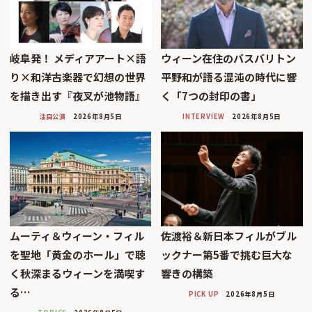
岐阜発！ メディアアート×語
ウィーン在住のバスバリトン
り×和洋古楽器で幻想の世界
平野和が語る混沌の時代に響
を描き出す『夜叉が池物語』
く「7つの封印の書」
注目公演
2026年8月5日
INTERVIEW
2026年8月5日
ムーティ＆ウィーン・フィル
佐渡裕＆新日本フィルがブル
を聖地「黄金のホール」で聴
ックナー第5番で挑む巨大な
く秋深まるウィーンを満喫す
響きの構築
る…
PICK UP
2026年8月5日