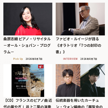
桑原志織 ピアノ・リサイタル
ファビオ・ルイージが語る
－オール・ショパン・プログ
《オラトリオ「7つの封印の
ラム－
書」》
Pick Up
2026年8月7日
INTERVIEW
2026年8月7日
【CD】フランスのピアノ曲 近
伝統楽器を用いたカーチュ
代の華やぎⅠ 井上二葉の演奏
ン・ウォン編曲の「展覧会の