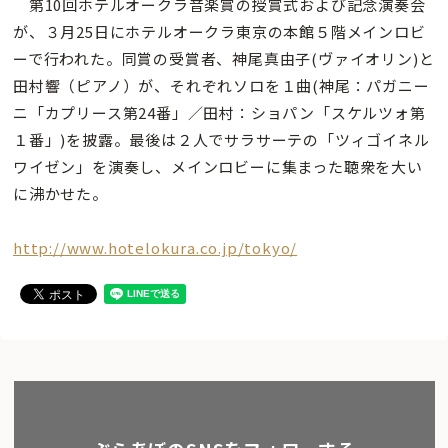
第10回ホテルオークラ音楽賞の授賞式および記念演奏会
が、３月25日にホテルオークラ東京の本館５階メインロビ
ーで行われた。同賞の受賞者、神尾真由子(ヴァイオリン)と
田村響（ピアノ）が、それぞれソロを１曲(神尾：パガニー
ニ「カプリース第24番」／田村：ショパン「スケルツォ第
１番」)を披露。最後は２人でサラサーテの「ツィゴイネル
ワイゼン」を演奏し、メインロビーに集まった聴衆を大い
に沸かせた。
http://www.hotelokura.co.jp/tokyo/