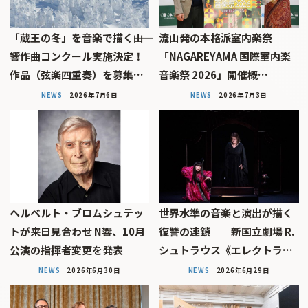
「蔵王の冬」を音楽で描く――山
流山発の本格派室内楽祭
響作曲コンクール実施決定！
「NAGAREYAMA 国際室内楽
作品（弦楽四重奏）を募集…
音楽祭 2026」開催概…
NEWS
2026年7月6日
NEWS
2026年7月3日
ヘルベルト・ブロムシュテッ
世界水準の音楽と演出が描く
トが来日見合わせ N響、10月
復讐の連鎖──新国立劇場 R.
公演の指揮者変更を発表
シュトラウス《エレクトラ…
NEWS
2026年6月30日
NEWS
2026年6月29日