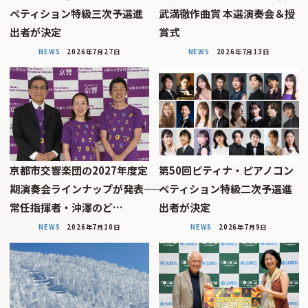
ペティション特級三次予選進
武満徹作曲賞 本選演奏会＆授
出者が決定
賞式
NEWS
2026年7月27日
NEWS
2026年7月13日
京都市交響楽団の2027年度定
第50回ピティナ・ピアノコン
期演奏会ラインナップが発表――
ペティション特級二次予選進
常任指揮者・沖澤のど…
出者が決定
NEWS
2026年7月10日
NEWS
2026年7月9日