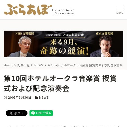
MENU
ホーム
記事一覧
NEWS
第10回ホテルオークラ音楽賞 授賞式および記念演奏会
第10回ホテルオークラ音楽賞 授賞
式および記念演奏会
投稿日
カテゴリー
2009年3月30日
NEWS