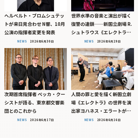
ヘルベルト・ブロムシュテッ
世界水準の音楽と演出が描く
トが来日見合わせ N響、10月
復讐の連鎖──新国立劇場 R.
公演の指揮者変更を発表
シュトラウス《エレクトラ…
NEWS
2026年6月30日
NEWS
2026年6月29日
次期首席指揮者 ペッカ・クー
人間の罪と愛を描く――新国立劇
シストが語る、東京都交響楽
場《エレクトラ》の世界を演
団とのこれから
出家ヨハネス・エラートが…
NEWS
2026年6月17日
NEWS
2026年6月16日