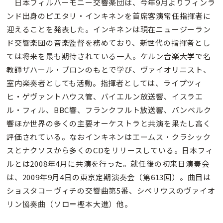
日本フィルハーモニー交響楽団は、今年9月よりフィンラ
ンド出身のピエタリ・インキネンを首席客演常任指揮者に
迎えることを発表した。インキネンは現在ニュージーラン
ド交響楽団の音楽監督を務めており、新世代の指揮者とし
ては将来を最も期待されている一人。ケルン音楽大学で名
教師ザハール・ブロンのもとで学び、ヴァイオリニスト、
室内楽奏者としても活動。指揮者としては、ライプツィ
ヒ・ゲヴァントハウス管、バイエルン放送響、イスラエ
ル・フィル、BBC響、フランクフルト放送響、バンベルク
響ほか世界の多くの主要オーケストラと共演を果たし高く
評価されている。なおインキネンはエームス・クラシック
スとナクソスから多くのCDをリリースしている。日本フィ
ルとは2008年4月に共演を行った。就任後の初来日演奏会
は、2009年9月4日の東京定期演奏会（第613回）。曲目は
ショスタコーヴィチの交響曲第5番、シベリウスのヴァイオ
リン協奏曲（ソロ＝樫本大進）他。