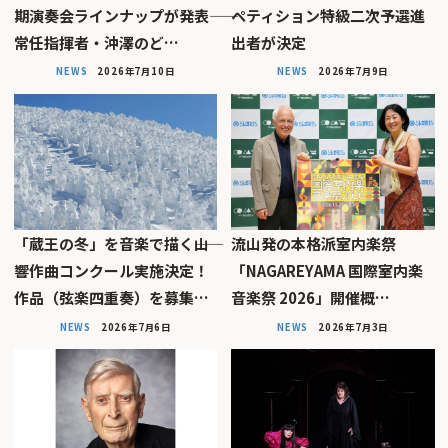
期演奏会ラインナップが発表――
ペティション特級二次予選進
常任指揮者・沖澤のど…
出者が決定
NEWS
2026年7月10日
NEWS
2026年7月9日
「蔵王の冬」を音楽で描く――山
流山発の本格派室内楽祭
響作曲コンクール実施決定！
「NAGAREYAMA 国際室内楽
作品（弦楽四重奏）を募集…
音楽祭 2026」開催概…
NEWS
2026年7月6日
NEWS
2026年7月3日