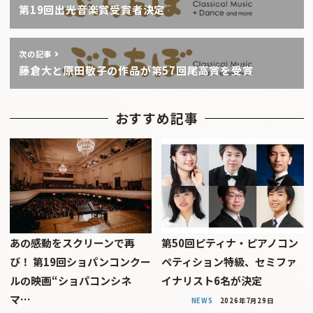
第19回出光音楽賞受賞者決定
次の記事
藤倉大と原田敬子の作品が第57回尾高賞を受賞
おすすめ記事
あの感動をスクリーンで再
第50回ピティナ・ピアノコン
び！ 第19回ショパンコンクー
ペティション特級、セミファ
ルの映画“ショパコンシネ
イナリスト6名が決定
マ…
NEWS
2026年7月29日