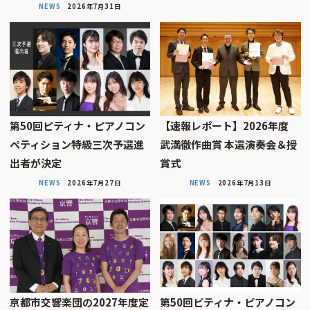
NEWS
2026年7月31日
第50回ピティナ・ピアノコン
【速報レポート】2026年度
ペティション特級三次予選進
武満徹作曲賞 本選演奏会＆授
出者が決定
賞式
NEWS
2026年7月27日
NEWS
2026年7月13日
京都市交響楽団の2027年度定
第50回ピティナ・ピアノコン