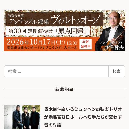
検
検索
索
新着記事
青木尚佳率いるミュンヘンの弦楽トリオ
が浜離宮朝日ホールへ――名手たちが交わす
音の対話