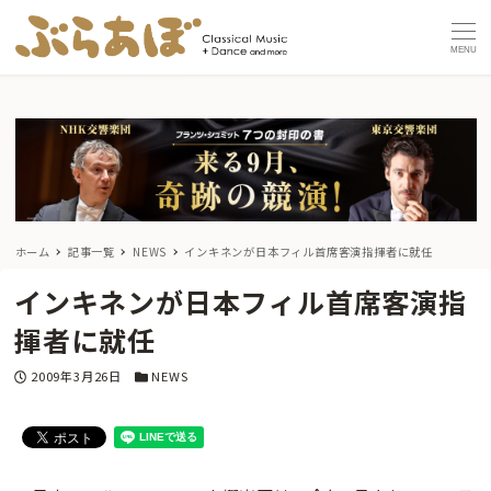
MENU
ホーム
記事一覧
NEWS
インキネンが日本フィル首席客演指揮者に就任
インキネンが日本フィル首席客演指
揮者に就任
投稿日
カテゴリー
2009年3月26日
NEWS