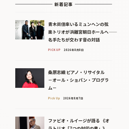
新着記事
青木尚佳率いるミュンヘンの弦
楽トリオが浜離宮朝日ホールへ――
名手たちが交わす音の対話
PICK UP
2026年8月8日
桑原志織 ピアノ・リサイタル
－オール・ショパン・プログラ
ム－
Pick Up
2026年8月7日
ファビオ・ルイージが語る 《オ
ラトリオ「7つの封印の書」》