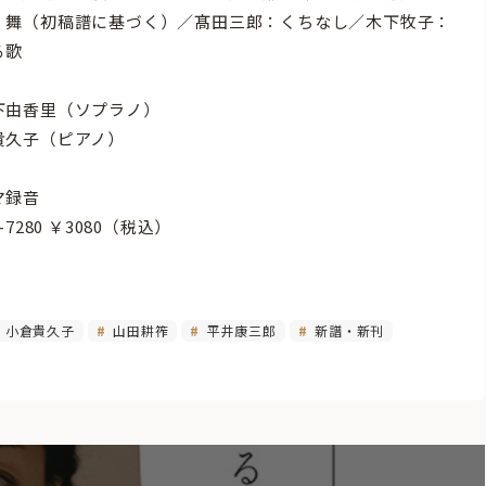
：舞（初稿譜に基づく）／髙田三郎：くちなし／木下牧子：
る歌
下由香里（ソプラノ）
貴久子（ピアノ）
マ録音
D-7280 ￥3080（税込）
小倉貴久子
山田耕筰
平井康三郎
新譜・新刊