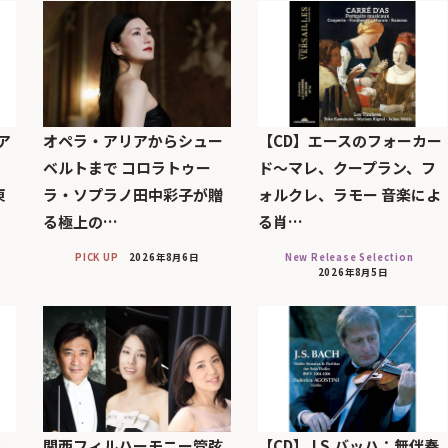
ア
オペラ・アリアからシュー
【CD】エースのフォーカー
ベルトまで コロラトゥー
ド～マレ、クープラン、フ
東
ラ・ソプラノ田中彩子が贈
ォルクレ、ラモー 音楽によ
る極上の…
る肖…
PICK UP
2026年8月6日
New Release Selection
2026年8月5日
帆
関西フィルハーモニー管弦
【CD】J.S.バッハ：無伴奏