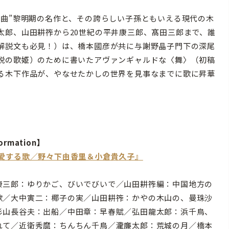
曲”黎明期の名作と、その誇らしい子孫ともいえる現代の木
太郎、山田耕筰から20世紀の平井康三郎、髙田三郎まで、誰
解説文も必見！）は、橋本國彦が共に与謝野晶子門下の深尾
説の歌姫）のために書いたアヴァンギャルドな〈舞〉（初稿
る木下作品が、やなせたかしの世界を見事なまでに歌に昇華
ormation】
『愛する歌／野々下由香里＆小倉貴久子』
康三郎：ゆりかご、びいでびいで／山田耕筰編：中国地方の
歌／大中寅二：椰子の実／山田耕筰：かやの木山の、曼珠沙
杉山長谷夫：出船／中田章：早春賦／弘田龍太郎：浜千鳥、
れて／近衛秀麿：ちんちん千鳥／瀧廉太郎：荒城の月／橋本