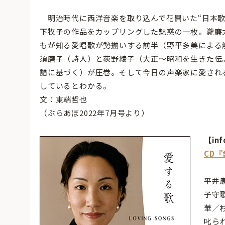
明治時代に西洋音楽を取り込んで花開いた“日本歌
下牧子の作品をカップリングした魅惑の一枚。瀧廉
もが知る愛唱歌が勢揃いする前半（野平多美による
須磨子（詩人）と荻野綾子（大正〜昭和を生きた伝
譜に基づく）が圧巻。そして今日の声楽家に愛され
しているとわかる。
文：東端哲也
（ぶらあぼ2022年7月号より）
【inf
CD
平井
子守
華／
叱ら