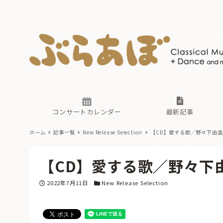
ニュース
ヤマハホ
番組一覧
東京・関
ぶらあぼ
現場のプ
古楽とそ
無料ライ
あ
か
過去の連
コンサートカレンダー
最新記事
ホーム
記事一覧
New Release Selection
【CD】愛する歌／野々下由
ニュース
ヤマハホ
番組一覧
東京・関
ぶらあぼ
【CD】愛する歌／野々下
現場のプ
古楽とそ
無料ライ
あ
か
投稿日
カテゴリー
2022年7月11日
New Release Selection
過去の連