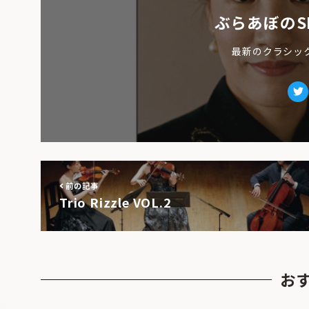
ぶらあぼのS
最新のクラシッ
Tw
前の記事
Trio Rizzle VOL.2
お