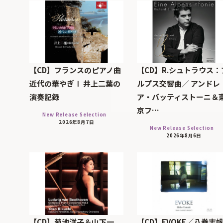
【CD】フランスのピアノ曲
【CD】R.シュトラウス：
近代の華やぎⅠ 井上二葉の
ルプス交響曲／ アンドレ
演奏記録
ア・バッティストーニ＆
京フ…
New Release Selection
2026年8月7日
New Release Selection
2026年8月6日
【CD】菊池洋子＆山下一
【CD】EVOKE／八巻志