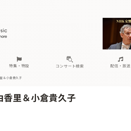
ール
（毎月更新）
東
電子版（無料・月刊）
トピックス
関西
フェスタサマーミューザKAWASAKI 2026
北海道・東北
注目公演
配布場所
インタビュー
中部
定期購読
中国・四国
CD新譜
N響＆東響 《7つ
九州・沖縄
書籍近刊
ロが推す！間違いないオーケストラコンサート
過去の特集
の先と
ブ配信スケジュール
さ
オーケストラの楽屋から
た
な
有料ライブ配信スケジュール
は
ま
や
海の向こうの音楽家
ら
わ
Aからの
載
特集・特設
配信・放送
コンサート検索
香里＆小倉貴久子
ール
（毎月更新）
東
電子版（無料・月刊）
トピックス
関西
フェスタサマーミューザKAWASAKI 2026
北海道・東北
注目公演
配布場所
インタビュー
中部
定期購読
中国・四国
CD新譜
N響＆東響 《7つ
九州・沖縄
書籍近刊
由香里＆小倉貴久子
ロが推す！間違いないオーケストラコンサート
過去の特集
の先と
ブ配信スケジュール
さ
オーケストラの楽屋から
た
な
有料ライブ配信スケジュール
は
ま
や
海の向こうの音楽家
ら
わ
Aからの
載