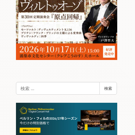
検
検索
索