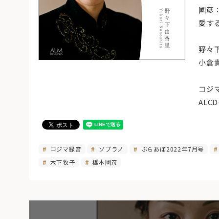
國彦
愛す
野々
小倉
コジ
ALC
コジマ録音
ソプラノ
ぶらあぼ2022年7月号
木下牧子
橋本國彦