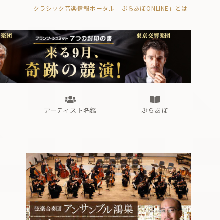
クラシック音楽情報ポータル「ぶらあぼONLINE」とは
の封印の書》
海外公演
FROM編集部
眺望
ぶらあぼブラス！
フォルテピアノ・オデッセイ
アーティスト名鑑
ぶらあぼ
の封印の書》
海外公演
FROM編集部
眺望
ぶらあぼブラス！
フォルテピアノ・オデッセイ