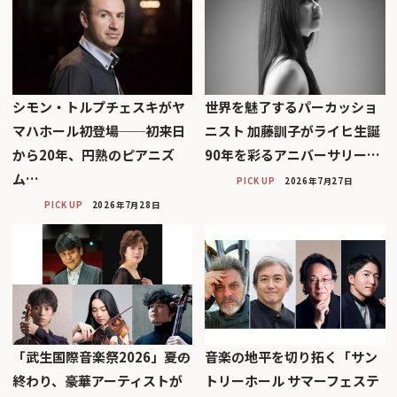
シモン・トルプチェスキがヤ
世界を魅了するパーカッショ
マハホール初登場──初来日
ニスト 加藤訓子がライヒ生誕
から20年、円熟のピアニズ
90年を彩るアニバーサリー…
ム…
PICK UP
2026年7月27日
PICK UP
2026年7月28日
「武生国際音楽祭2026」――夏の
音楽の地平を切り拓く「サン
終わり、豪華アーティストが
トリーホール サマーフェステ