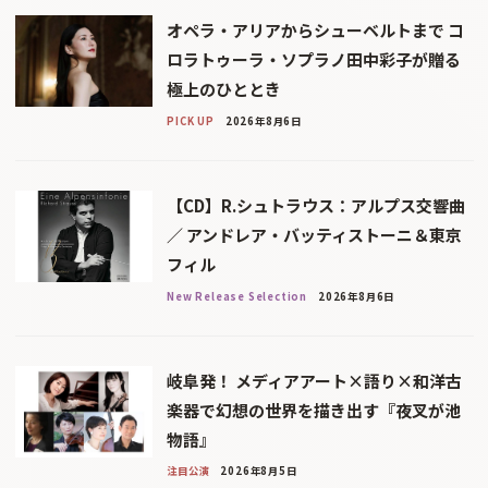
オペラ・アリアからシューベルトまで コ
ロラトゥーラ・ソプラノ田中彩子が贈る
極上のひととき
PICK UP
2026年8月6日
【CD】R.シュトラウス：アルプス交響曲
／ アンドレア・バッティストーニ＆東京
フィル
New Release Selection
2026年8月6日
岐阜発！ メディアアート×語り×和洋古
楽器で幻想の世界を描き出す『夜叉が池
物語』
注目公演
2026年8月5日