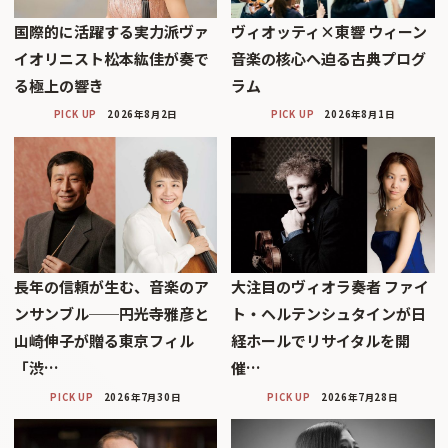
国際的に活躍する実力派ヴァ
ヴィオッティ×東響 ウィーン
イオリニスト松本紘佳が奏で
音楽の核心へ迫る古典プログ
る極上の響き
ラム
PICK UP
2026年8月2日
PICK UP
2026年8月1日
長年の信頼が生む、音楽のア
大注目のヴィオラ奏者 ファイ
ンサンブル──円光寺雅彦と
ト・ヘルテンシュタインが日
山崎伸子が贈る東京フィル
経ホールでリサイタルを開
「渋…
催…
PICK UP
2026年7月30日
PICK UP
2026年7月28日