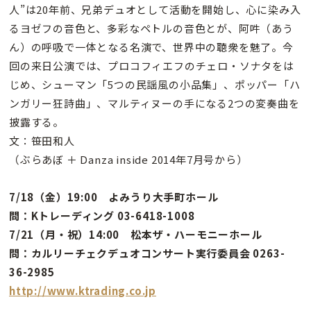
人”は20年前、兄弟デュオとして活動を開始し、心に染み入
るヨゼフの音色と、多彩なペトルの音色とが、阿吽（あう
ん）の呼吸で一体となる名演で、世界中の聴衆を魅了。今
回の来日公演では、プロコフィエフのチェロ・ソナタをは
じめ、シューマン「5つの民謡風の小品集」、ポッパー「ハ
ンガリー狂詩曲」、マルティヌーの手になる2つの変奏曲を
披露する。
文：笹田和人
（ぶらあぼ ＋ Danza inside 2014年7月号から）
7/18（金）19:00 よみうり大手町ホール
問：Kトレーディング 03-6418-1008
7/21（月・祝）14:00 松本ザ・ハーモニーホール
問：カルリーチェクデュオコンサート実行委員会 0263-
36-2985
http://www.ktrading.co.jp