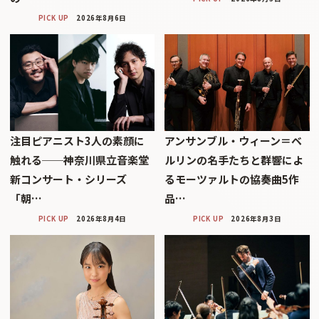
PICK UP
2026年8月6日
注目ピアニスト3人の素顔に
アンサンブル・ウィーン＝ベ
触れる──神奈川県立音楽堂
ルリンの名手たちと群響によ
新コンサート・シリーズ
るモーツァルトの協奏曲5作
「朝…
品…
PICK UP
2026年8月4日
PICK UP
2026年8月3日