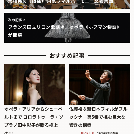
大植英次（指揮） 東京フィルハーモニー交響楽団
次の記事
フランス国立リヨン歌劇場、オペラ《ホフマン物語》
が開幕
おすすめ記事
オペラ・アリアからシューベ
佐渡裕＆新日本フィルがブル
ルトまで コロラトゥーラ・ソ
ックナー第5番で挑む巨大な
プラノ田中彩子が贈る極上
響きの構築
の…
PICK UP
2026年8月5日