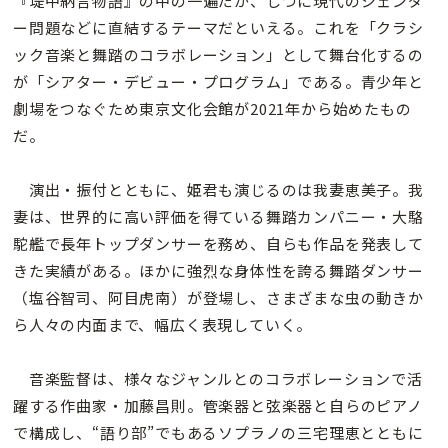
『堤中納言物語』の中の一遍だが、じつに現代のジェンダ
ー問題などに直結するテーマだといえる。これを「クラシ
ック音楽と舞踏のコラボレーション」として舞台化するの
が「シアター・デビュー・プログラム」である。青少年と
劇場をつなぐため東京文化会館が2021年から始めたもの
だ。
演出・振付とともに、姫君も演じるのは我妻恵美子。我
妻は、世界的に高い評価を得ている舞踏カンパニー・大駱
駝艦で長年トップダンサーを務め、自らも作品を発表して
きた実績がある。ほかに強烈な身体性を誇る舞踏ダンサー
（塩谷智司、阿目虎南）が登場し、さまざまな虫の動きか
ら人々の内面まで、幅広く表現していく。
音楽監督は、様々なジャンルとのコラボレーションで活
躍する作曲家・加藤昌則。管楽器と弦楽器と自らのピアノ
で構成し、“語り部”でもあるソプラノの三宅理恵とともに