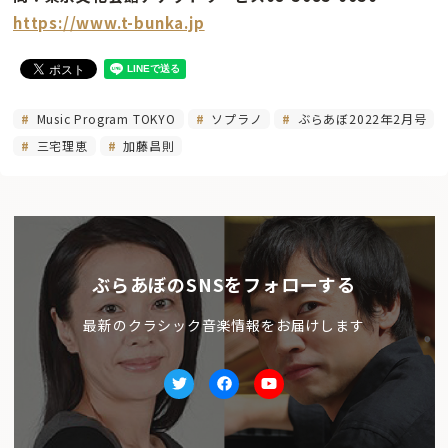
https://www.t-bunka.jp
Music Program TOKYO
ソプラノ
ぶらあぼ2022年2月号
三宅理恵
加藤昌則
ぶらあぼのSNSをフォローする
最新のクラシック音楽情報をお届けします
Twitter
facebook
Youtube