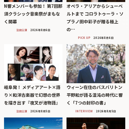
N響メンバーも参加！ 第7回那
オペラ・アリアからシューベ
須クラシック音楽祭がまもな
ルトまで コロラトゥーラ・ソ
く開幕
プラノ田中彩子が贈る極上
の…
注目公演
2026年8月6日
PICK UP
2026年8月6日
岐阜発！ メディアアート×語
ウィーン在住のバスバリトン
り×和洋古楽器で幻想の世界
平野和が語る混沌の時代に響
を描き出す『夜叉が池物語』
く「7つの封印の書」
注目公演
2026年8月5日
INTERVIEW
2026年8月5日