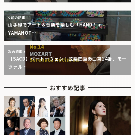
前の記事
山手線でアート＆音楽を楽しむ「HAND！in
YAMANOT…
次の記事
【SACD】ベートーヴェン：弦楽四重奏曲第14番、モー
ツァル…
おすすめ記事