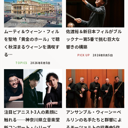
ムーティ＆ウィーン・フィル
佐渡裕＆新日本フィルがブル
を聖地「黄金のホール」で聴
ックナー第5番で挑む巨大な
く秋深まるウィーンを満喫す
響きの構築
る…
PICK UP
2026年8月5日
TOPICS
2026年8月5日
注目ピアニスト3人の素顔に
アンサンブル・ウィーン＝ベ
触れる──神奈川県立音楽堂
ルリンの名手たちと群響によ
新コンサート・シリーズ
るモーツァルトの協奏曲5作