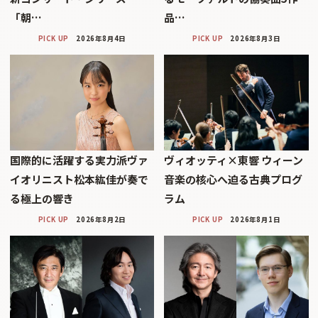
「朝…
品…
PICK UP
2026年8月4日
PICK UP
2026年8月3日
国際的に活躍する実力派ヴァ
ヴィオッティ×東響 ウィーン
イオリニスト松本紘佳が奏で
音楽の核心へ迫る古典プログ
る極上の響き
ラム
PICK UP
2026年8月2日
PICK UP
2026年8月1日