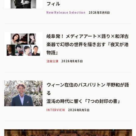
フィル
New Release Selection
2026年8月6日
岐阜発！ メディアアート×語り×和洋古
楽器で幻想の世界を描き出す『夜叉が池
物語』
注目公演
2026年8月5日
ウィーン在住のバスバリトン 平野和が語
る
混沌の時代に響く「7つの封印の書」
INTERVIEW
2026年8月5日