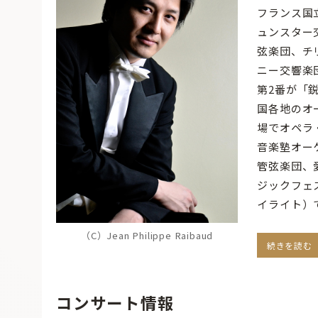
フランス国
ュンスター
弦楽団、チ
ニー交響楽
第2番が「
国各地のオ
場でオペラ
音楽塾オー
管弦楽団、
ジックフェ
イライト）
（C）Jean Philippe Raibaud
続きを読む
コンサート情報