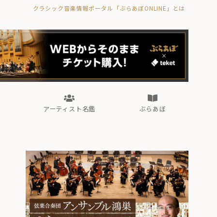
クラシック音楽情報ポータル「ぶらあぼONLINE」とは
の封印の書》
海外公演
FROM編集部
眺望
ぶらあぼブラス！
フォルテピアノ・オデッセイ
アーティスト名鑑
ぶらあぼ
の封印の書》
海外公演
FROM編集部
眺望
ぶらあぼブラス！
フォルテピアノ・オデッセイ