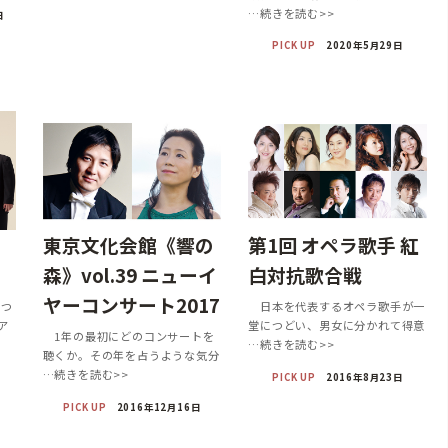
…続きを読む>>
日
PICK UP
2020年5月29日
東京文化会館《響の
第1回 オペラ歌手 紅
森》vol.39 ニューイ
白対抗歌合戦
ヤーコンサート2017
立つ
日本を代表するオペラ歌手が一
ア
堂につどい、男女に分かれて得意
1年の最初にどのコンサートを
…続きを読む>>
聴くか。その年を占うような気分
…続きを読む>>
日
PICK UP
2016年8月23日
PICK UP
2016年12月16日