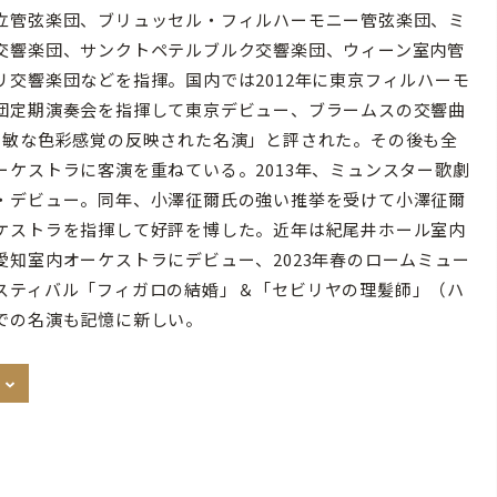
立管弦楽団、ブリュッセル・フィルハーモニー管弦楽団、ミ
交響楽団、サンクトペテルブルク交響楽団、ウィーン室内管
リ交響楽団などを指揮。国内では2012年に東京フィルハーモ
団定期演奏会を指揮して東京デビュー、ブラームスの交響曲
鋭敏な色彩感覚の反映された名演」と評された。その後も全
ーケストラに客演を重ねている。2013年、ミュンスター歌劇
・デビュー。同年、小澤征爾氏の強い推挙を受けて小澤征爾
ケストラを指揮して好評を博した。近年は紀尾井ホール室内
愛知室内オーケストラにデビュー、2023年春のロームミュー
スティバル「フィガロの結婚」＆「セビリヤの理髪師」（ハ
での名演も記憶に新しい。