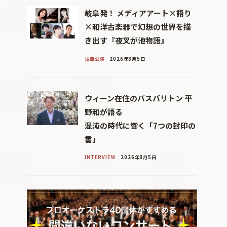
岐阜発！ メディアアート×語り
×和洋古楽器で幻想の世界を描
き出す『夜叉が池物語』
注目公演
2026年8月5日
ウィーン在住のバスバリトン 平
野和が語る
混沌の時代に響く「7つの封印の
書」
INTERVIEW
2026年8月5日