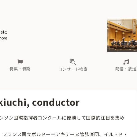
ール
（毎月更新）
東
電子版（無料・月刊）
トピックス
関西
フェスタサマーミューザKAWASAKI 2026
北海道・東北
注目公演
配布場所
インタビュー
中部
定期購読
中国・四国
CD新譜
N響＆東響 《7つ
九州・沖縄
書籍近刊
ロが推す！間違いないオーケストラコンサート
過去の特集
の先と
ブ配信スケジュール
さ
オーケストラの楽屋から
た
な
有料ライブ配信スケジュール
は
ま
や
海の向こうの音楽家
ら
わ
Aからの
載
特集・特設
配信・放送
コンサート検索
ール
（毎月更新）
東
電子版（無料・月刊）
トピックス
関西
フェスタサマーミューザKAWASAKI 2026
北海道・東北
注目公演
配布場所
インタビュー
中部
定期購読
中国・四国
CD新譜
N響＆東響 《7つ
九州・沖縄
書籍近刊
chi, conductor
ロが推す！間違いないオーケストラコンサート
過去の特集
の先と
ブ配信スケジュール
さ
オーケストラの楽屋から
た
な
有料ライブ配信スケジュール
は
ま
や
海の向こうの音楽家
ら
わ
Aからの
ブザンソン国際指揮者コンクールに優勝して国際的注目を集め
載
フランス国立ボルドー＝アキテーヌ管弦楽団、イル・ド・