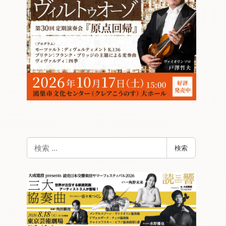
検
検索
索