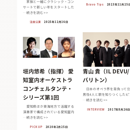
家族と一緒にクラシック・コン
Bravo Tips
2023年11月25
サートで新しい年をスタートした
…続きを読む>>
注目公演
2025年12月16日
垣内悠希（指揮） 愛
青山 貴（IL DEVU/
知室内オーケストラ
バリトン）
コンチェルタンテ・
日本のオペラ界を背負って
男性4人と歌を知りつくしたピ
シリーズ第1回
…続きを読む>>
愛知県ほか東海地方で活躍する
INTERVIEW
2017年8月26
演奏家で構成されている愛知室内
…続きを読む>>
PICK UP
2020年2月25日