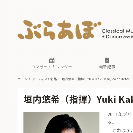
ニュース
ヤマハホ
番組一覧
東京・関
ぶらあぼ
現場のプ
古楽とそ
無料ライ
あ
か
過去の連
コンサートカレンダー
最新記事
ホーム
アーティスト名鑑
垣内悠希（指揮）Yuki Kakiuchi, conductor
ニュース
ヤマハホ
番組一覧
東京・関
ぶらあぼ
垣内悠希（指揮）Yuki Kakiu
現場のプ
古楽とそ
無料ライ
あ
か
2011年
過去の連
る。
これまで、