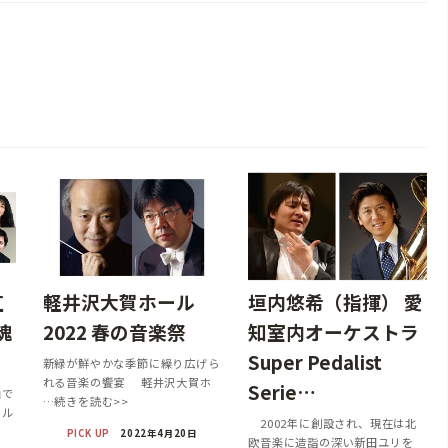
紅
軽井沢大賀ホール
垣内悠希（指揮） 愛
魂
2022 春の音楽祭
知室内オーケストラ
Super Pedalist
新緑が鮮やかな季節に繰り広げら
れる音楽の饗宴 軽井沢大賀ホ
Serie…
曲で
…続きを読む>>
トル
2002年に創設され、現在は北
PICK UP
2022年4月20日
欧音楽に造詣の深い新田ユリを