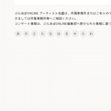
ぶらあぼONLINE アーティスト名鑑は、所属事務所またはご本人
きましては所属事務所等へご相談ください。
コンサート情報は、ぶらあぼONLINE編集部へ寄せられた情報に基
あ
か
さ
た
な
は
ま
や
ら
わ