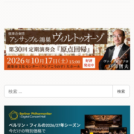
検
検索
索