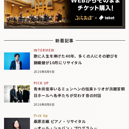
新着記事
INTERVIEW
歌に人生を捧げた40年、多くの人にその歓びを
錦織健が10月にリサイタル
2026年8月9日
PICK UP
青木尚佳率いるミュンヘンの弦楽トリオが浜離宮朝
日ホールへ――名手たちが交わす音の対話
2026年8月8日
Pick Up
桑原志織 ピアノ・リサイタル
－オール・ショパン・プログラム－