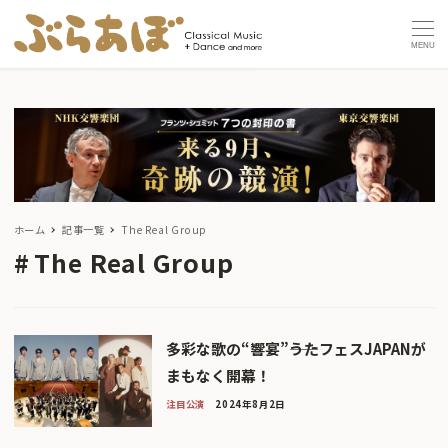
MENU
ホーム
記事一覧
The Real Group
The Real Group
多彩な歌の“響宴”――うたフェスJAPANが
まもなく開幕！
注目公演
2024年8月2日