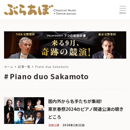
MENU
ホーム
記事一覧
Piano duo Sakamoto
Piano duo Sakamoto
国内外から名手たちが集結!
東京春祭2024のピアノ関連公演の聴き
どころ
注目公演
2024年1月22日