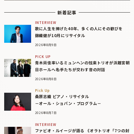
新着記事
INTERVIEW
歌に人生を捧げた40年、多くの人にその歓びを
錦織健が10月にリサイタル
2026年8月9日
PICK UP
青木尚佳率いるミュンヘンの弦楽トリオが浜離宮朝
日ホールへ――名手たちが交わす音の対話
2026年8月8日
Pick Up
桑原志織 ピアノ・リサイタル
－オール・ショパン・プログラム－
2026年8月7日
INTERVIEW
ファビオ・ルイージが語る 《オラトリオ「7つの封