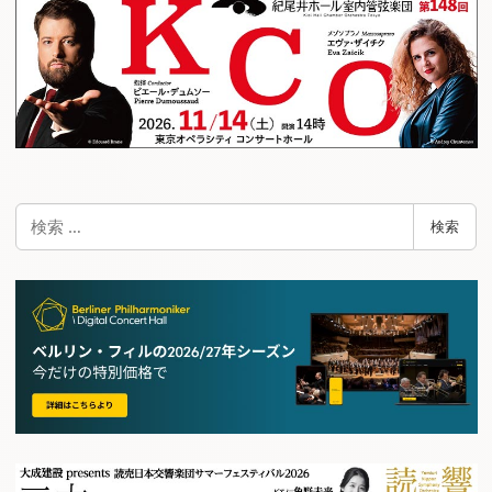
検
検索
索