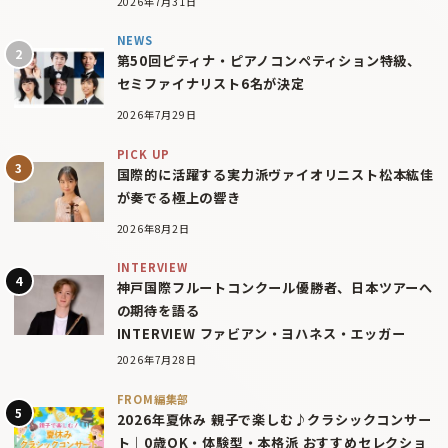
2026年7月31日
NEWS
第50回ピティナ・ピアノコンペティション特級、
セミファイナリスト6名が決定
2026年7月29日
PICK UP
国際的に活躍する実力派ヴァイオリニスト松本紘佳
が奏でる極上の響き
2026年8月2日
INTERVIEW
神戸国際フルートコンクール優勝者、日本ツアーへ
の期待を語る
INTERVIEW ファビアン・ヨハネス・エッガー
2026年7月28日
FROM編集部
2026年夏休み 親子で楽しむ♪クラシックコンサー
ト｜0歳OK・体験型・本格派 おすすめセレクショ