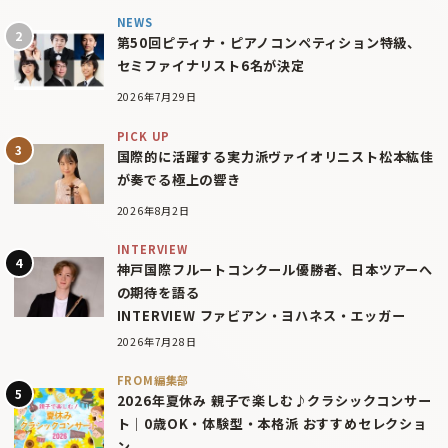
NEWS
第50回ピティナ・ピアノコンペティション特級、
セミファイナリスト6名が決定
2026年7月29日
PICK UP
国際的に活躍する実力派ヴァイオリニスト松本紘佳
が奏でる極上の響き
2026年8月2日
INTERVIEW
神戸国際フルートコンクール優勝者、日本ツアーへ
の期待を語る
INTERVIEW ファビアン・ヨハネス・エッガー
2026年7月28日
FROM編集部
2026年夏休み 親子で楽しむ♪クラシックコンサー
ト｜0歳OK・体験型・本格派 おすすめセレクショ
ン