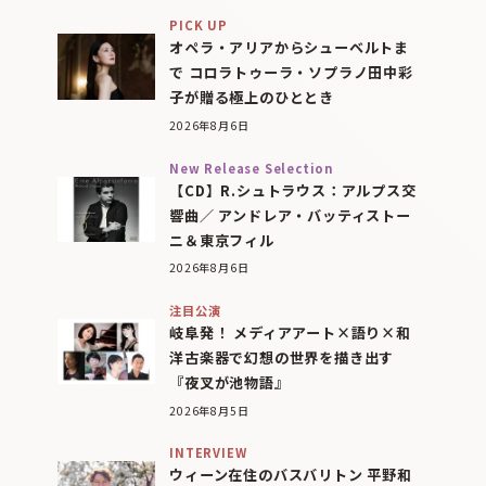
PICK UP
オペラ・アリアからシューベルトま
で コロラトゥーラ・ソプラノ田中彩
子が贈る極上のひととき
2026年8月6日
New Release Selection
【CD】R.シュトラウス：アルプス交
響曲／ アンドレア・バッティストー
ニ＆東京フィル
2026年8月6日
注目公演
岐阜発！ メディアアート×語り×和
洋古楽器で幻想の世界を描き出す
『夜叉が池物語』
2026年8月5日
INTERVIEW
ウィーン在住のバスバリトン 平野和