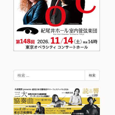
検
検索
索