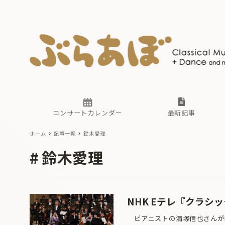
ニュース
ヤマハホ
番組一覧
東京・関
ぶらあぼ
現場のプ
古楽とそ
無料ライ
あ
か
過去の連
コンサートカレンダー
最新記事
ホーム
記事一覧
鈴木愛理
ニュース
ヤマハホ
番組一覧
東京・関
ぶらあぼ
鈴木愛理
現場のプ
古楽とそ
無料ライ
あ
か
過去の連
NHK Eテレ『クラシ
ピアニストの清塚信也さんがMC