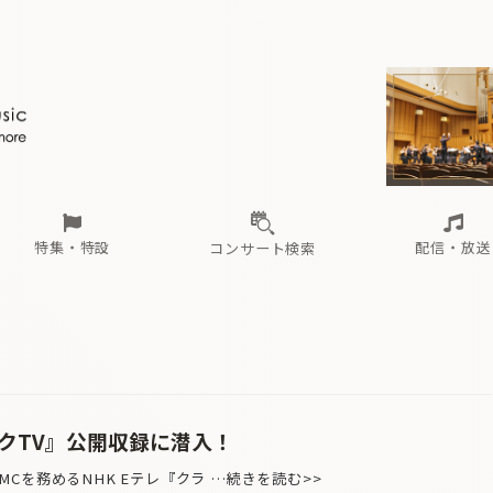
ール
（毎月更新）
東
電子版（無料・月刊）
トピックス
関西
フェスタサマーミューザKAWASAKI 2026
北海道・東北
注目公演
配布場所
インタビュー
中部
定期購読
中国・四国
CD新譜
N響＆東響 《7つ
九州・沖縄
書籍近刊
ロが推す！間違いないオーケストラコンサート
過去の特集
の先と
ブ配信スケジュール
さ
オーケストラの楽屋から
た
な
有料ライブ配信スケジュール
は
ま
や
海の向こうの音楽家
ら
わ
Aからの
載
特集・特設
配信・放送
コンサート検索
ール
（毎月更新）
東
電子版（無料・月刊）
トピックス
関西
フェスタサマーミューザKAWASAKI 2026
北海道・東北
注目公演
配布場所
インタビュー
中部
定期購読
中国・四国
CD新譜
N響＆東響 《7つ
九州・沖縄
書籍近刊
ロが推す！間違いないオーケストラコンサート
過去の特集
の先と
ブ配信スケジュール
さ
オーケストラの楽屋から
た
な
有料ライブ配信スケジュール
は
ま
や
海の向こうの音楽家
ら
わ
Aからの
載
ックTV』公開収録に潜入！
を務めるNHK Eテレ『クラ …続きを読む>>