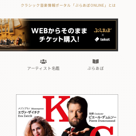
クラシック音楽情報ポータル「ぶらあぼONLINE」とは
の封印の書》
海外公演
FROM編集部
眺望
ぶらあぼブラス！
フォルテピアノ・オデッセイ
アーティスト名鑑
ぶらあぼ
の封印の書》
海外公演
FROM編集部
眺望
ぶらあぼブラス！
フォルテピアノ・オデッセイ